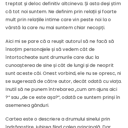
treptat și deloc definitiv altcineva. Și asta deși știm
că tot noi suntem. Ne definim prin relații și foarte
mult prin relațiile intime care vin peste noi la o
vârstă la care nu mai suntem chiar necopți.
Aici mi se pare că a reușit autorul să ne facă să
însoțim personajele și să vedem cât de
întortocheate sunt drumurile care duc la
cunoașterea de sine și cât de lungi și de neoprit
sunt aceste căi. Onest vorbind, ele nu se opresc, ni
se sugerează de către autor, decât odată cu viața.
Inutil să ne punem întrebarea „cum am ajuns aici
?“ sau „de ce este așa?“, odată ce suntem prinși în
asemenea gânduri.
Cartea este o descriere a drumului sinelui prin
îndrăgostire, iubirea fiind calea principală. Dar