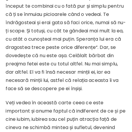
început te combinai cu o fată pur și simplu pentru
că ți se înmuiau picioarele când o vedeai. Te
îndrăgosteai și erai gata să faci orice, numai să nu-
ți scape. Și totuși, cu cât te gândeai mai mult la ea,
cu atât o cunoșteai mai puțin. Speranța lui era că
dragostea trece peste orice diferențe“. Dar, se
dovedește că nu este așa. Celălalt bărbat din
preajma fetei este cu totul altfel. Nu mai simplu,
dar altfel. El va fi însă necesar minții ei, iar ea
necesară minții lui, astfel că relația aceasta îi va
face să se descopere pe ei înșiși.
Veți vedea în această carte ceea ce este
important și anume faptul că indiferent de ce și pe
cine iubim, iubirea sau cel puțin atracția față de
cineva ne schimbă mintea și sufletul, devenind