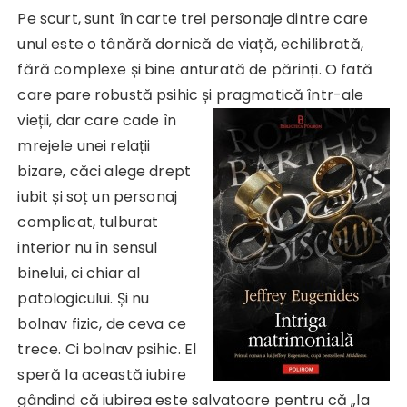
Pe scurt, sunt în carte trei personaje dintre care
unul este o tânără dornică de viață, echilibrată,
fără complexe și bine anturată de părinți. O fată
care pare robustă psihic și pragmatică
într-ale
vieții, dar care cade în
mrejele unei relații
bizare, căci alege drept
iubit și soț un personaj
complicat, tulburat
interior nu în sensul
binelui, ci chiar al
patologicului. Și nu
bolnav fizic, de ceva ce
trece. Ci bolnav psihic. El
speră la această iubire
gândind că iubirea este salvatoare pentru că „la