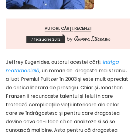
AUTORI
CĂRŢI
RECENZII
Aurora Liiceanu
by
7 februarie 2012
Jeffrey Eugenides, autorul acestei cărți,
Intriga
matrimonială
, un roman de dragoste mai straniu,
a luat Premiul Pulitzer în 2003 și este mult apreciat
de critica literară de prestigiu. Chiar și Jonathan
Franzen îi recunoaște talentul și felul în care
tratează complicațiile vieții interioare ale celor
care se îndrăgostesc și pentru care dragostea
devine ceva ce-i face să se analizeze și să se
cunoască mai bine. Asta pentru că dragostea