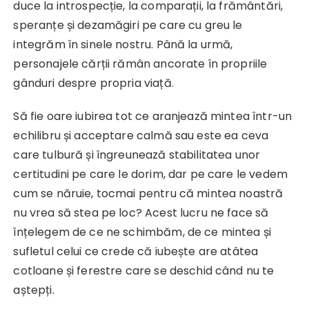
duce la introspecție, la comparații, la frământări,
speranțe și dezamăgiri pe care cu greu le
integrăm în sinele nostru. Până la urmă,
personajele cărții rămân ancorate în propriile
gânduri despre propria viață.
Să fie oare iubirea tot ce aranjează mintea într-un
echilibru și acceptare calmă sau este ea ceva
care tulbură și îngreunează stabilitatea unor
certitudini pe care le dorim, dar pe care le vedem
cum se năruie, tocmai pentru că mintea noastră
nu vrea să stea pe loc? Acest lucru ne face să
înțelegem de ce ne schimbăm, de ce mintea și
sufletul celui ce crede că iubește are atâtea
cotloane și ferestre care se deschid când nu te
aștepți.