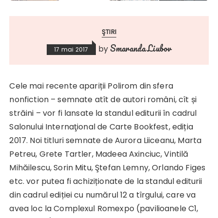
ŞTIRI
Smaranda Liubov
by
17 mai 2017
Cele mai recente apariții Polirom din sfera
nonfiction – semnate atît de autori români, cît și
străini – vor fi lansate la standul editurii în cadrul
Salonului Internaţional de Carte Bookfest, ediția
2017. Noi titluri semnate de Aurora Liiceanu, Marta
Petreu, Grete Tartler, Madeea Axinciuc, Vintilă
Mihăilescu, Sorin Mitu, Ştefan Lemny, Orlando Figes
etc. vor putea fi achiziționate de la standul editurii
din cadrul ediției cu numărul 12 a tîrgului, care va
avea loc la Complexul Romexpo (pavilioanele C1,