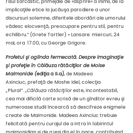
rîsul sarcastic, primejdie de «asprire» a inimii, de la
implicaţiile etice la jucăuşa parodiere a unor
discursuri solemne, diferitele abordări ale umorului
vădesc elocvenţă, preocupare pentru stil, pentru
echilibru.” (Grete Tartler) • Lansare: miercuri, 24
mai, ora 17.00, cu George Grigore.
Profetul şi oglinda fermecată. Despre imaginaţie
şi profeţie în
Călăuza rătăciţilor
de Moise
Maimonide
(
ediţia a II‑a
)
,
de Madeea
Axinciuc, prefaţă de Moshe Idel, colecţia
„Plural”. „
Călăuza rătăciţilor
este, incontestabil,
cea mai dificilă carte scrisă de un gînditor evreu şi
numeroase studii încearcă să descifreze enigmele
create de Maimonide. Madeea Axinciuc trebuie
felicitată pentru curajul de a intra în labirintul
maimonidian şi de a ieşi din el în pace, contribuind