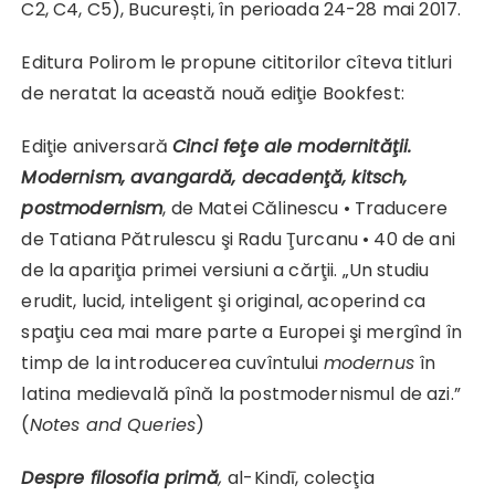
C2, C4, C5), București, în perioada 24-28 mai 2017.
Editura Polirom le propune cititorilor cîteva titluri
de neratat la această nouă ediţie Bookfest:
Ediţie aniversară
Cinci feţe ale modernităţii.
Modernism, avangardă, decadenţă, kitsch,
postmodernism
, de Matei Călinescu • Traducere
de Tatiana Pătrulescu şi Radu Ţurcanu • 40 de ani
de la apariţia primei versiuni a cărţii. „Un studiu
erudit, lucid, inteligent şi original, acoperind ca
spaţiu cea mai mare parte a Europei şi mergînd în
timp de la introducerea cuvîntului
modernus
în
latina medievală pînă la postmodernismul de azi.”
(
Notes and Queries
)
Despre filosofia primă
,
al-Kindī, colecţia