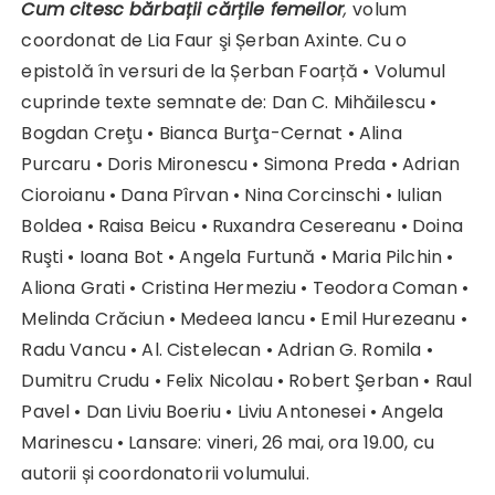
Cum citesc bărbații cărțile femeilor
,
volum
coordonat de Lia Faur şi Șerban Axinte. Cu o
epistolă în versuri de la Șerban Foarță • Volumul
cuprinde texte semnate de: Dan C. Mihăilescu •
Bogdan Creţu • Bianca Burţa-Cernat • Alina
Purcaru • Doris Mironescu • Simona Preda • Adrian
Cioroianu • Dana Pîrvan • Nina Corcinschi • Iulian
Boldea • Raisa Beicu • Ruxandra Cesereanu • Doina
Ruşti • Ioana Bot • Angela Furtună • Maria Pilchin •
Aliona Grati • Cristina Hermeziu • Teodora Coman •
Melinda Crăciun • Medeea Iancu • Emil Hurezeanu •
Radu Vancu • Al. Cistelecan • Adrian G. Romila •
Dumitru Crudu • Felix Nicolau • Robert Şerban • Raul
Pavel • Dan Liviu Boeriu • Liviu Antonesei • Angela
Marinescu • Lansare: vineri, 26 mai, ora 19.00, cu
autorii și coordonatorii volumului.