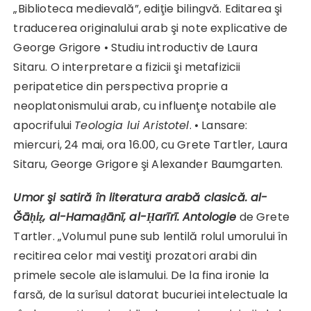
„Biblioteca medievală”, ediţie bilingvă. Editarea şi
traducerea originalului arab şi note explicative de
George Grigore • Studiu introductiv de Laura
Sitaru. O interpretare a fizicii şi metafizicii
peripatetice din perspectiva proprie a
neoplatonismului arab, cu influenţe notabile ale
apocrifului
Teologia lui Aristotel
. • Lansare:
miercuri, 24 mai, ora 16.00, cu Grete Tartler, Laura
Sitaru, George Grigore şi Alexander Baumgarten.
Umor şi satiră în literatura arabă clasică. al-
Ğāḥiẓ, al-Hamaḏānī, al-Ḥarīrī. Antologie
de Grete
Tartler. „Volumul pune sub lentilă rolul umorului în
recitirea celor mai vestiţi prozatori arabi din
primele secole ale islamului. De la fina ironie la
farsă, de la surîsul datorat bucuriei intelectuale la