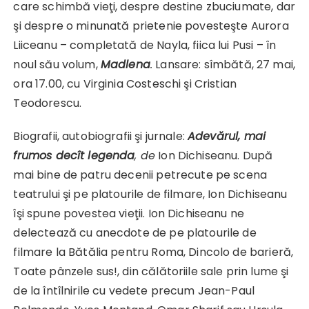
care schimbă vieţi, despre destine zbuciumate, dar
şi despre o minunată prietenie povesteşte Aurora
Liiceanu – completată de Nayla, fiica lui Pusi – în
noul său volum,
Madlena
.
Lansare: sîmbătă, 27 mai,
ora 17.00, cu Virginia Costeschi şi Cristian
Teodorescu.
Biografii, autobiografii şi jurnale:
Adevărul, mai
frumos decît legenda
, de
Ion Dichiseanu. După
mai bine de patru decenii petrecute pe scena
teatrului şi pe platourile de filmare, Ion Dichiseanu
îşi spune povestea vieţii. Ion Dichiseanu ne
delectează cu anecdote de pe platourile de
filmare la Bătălia pentru Roma, Dincolo de barieră,
Toate pânzele sus!, din călătoriile sale prin lume şi
de la întîlnirile cu vedete precum Jean-Paul