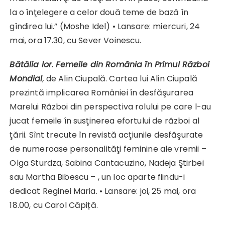
la o înţelegere a celor două teme de bază în
gîndirea lui.” (Moshe Idel) • Lansare: miercuri, 24
mai, ora 17.30, cu Sever Voinescu.
Bătălia lor. Femeile din România în Primul Război
Mondial
,
de Alin Ciupală. Cartea lui Alin Ciupală
prezintă implicarea României în desfăşurarea
Marelui Război din perspectiva rolului pe care l-au
jucat femeile în susţinerea efortului de război al
ţării. Sînt trecute în revistă acţiunile desfăşurate
de numeroase personalităţi feminine ale vremii –
Olga Sturdza, Sabina Cantacuzino, Nadeja Ştirbei
sau Martha Bibescu – , un loc aparte fiindu-i
dedicat Reginei Maria. • Lansare: joi, 25 mai, ora
18.00, cu Carol Căpiță.