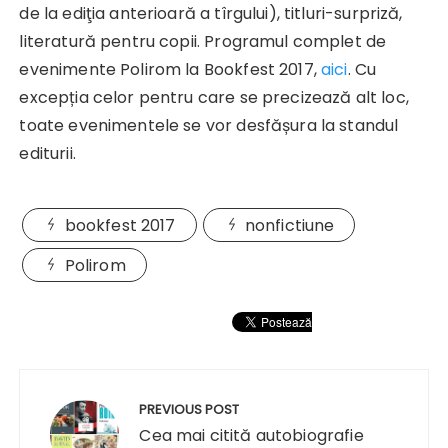
de la ediţia anterioară a tîrgului), titluri-surpriză,
literatură pentru copii. Programul complet de
evenimente Polirom la Bookfest 2017,
aici
. Cu
excepția celor pentru care se precizează alt loc,
toate evenimentele se vor desfășura la standul
editurii.
bookfest 2017
nonfictiune
Polirom
Navigare
în
PREVIOUS POST
articole
Cea mai citită autobiografie