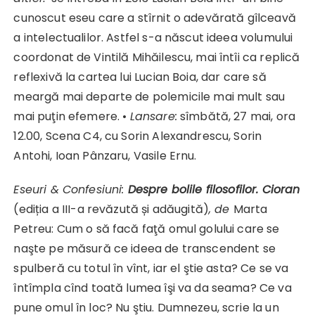
cunoscut eseu care a stîrnit o adevărată gîlceavă
a intelectualilor. Astfel s-a născut ideea volumului
coordonat de Vintilă Mihăilescu, mai întîi ca replică
reflexivă la cartea lui Lucian Boia, dar care să
meargă mai departe de polemicile mai mult sau
mai puţin efemere. •
Lansare:
sîmbătă, 27 mai, ora
12.00, Scena C4, cu Sorin Alexandrescu, Sorin
Antohi, Ioan Pânzaru, Vasile Ernu.
Eseuri & Confesiuni:
Despre bolile filosofilor. Cioran
(ediția a III-a revăzută și adăugită)
, de
Marta
Petreu: Cum o să facă faţă omul golului care se
naşte pe măsură ce ideea de transcendent se
spulberă cu totul în vînt, iar el ştie asta? Ce se va
întîmpla cînd toată lumea îşi va da seama? Ce va
pune omul în loc? Nu ştiu. Dumnezeu, scrie la un