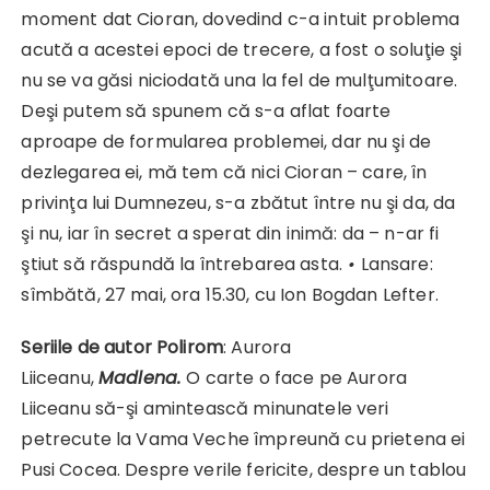
moment dat Cioran, dovedind c-a intuit problema
acută a acestei epoci de trecere, a fost o soluţie şi
nu se va găsi niciodată una la fel de mulţumitoare.
Deşi putem să spunem că s-a aflat foarte
aproape de formularea problemei, dar nu şi de
dezlegarea ei, mă tem că nici Cioran – care, în
privinţa lui Dumnezeu, s-a zbătut între nu şi da, da
şi nu, iar în secret a sperat din inimă: da – n-ar fi
ştiut să răspundă la întrebarea asta.
•
Lansare:
sîmbătă, 27 mai, ora 15.30, cu Ion Bogdan Lefter.
Seriile de autor Polirom
: Aurora
Liiceanu,
Madlena.
O carte o face pe Aurora
Liiceanu să-şi amintească minunatele veri
petrecute la Vama Veche împreună cu prietena ei
Pusi Cocea. Despre verile fericite, despre un tablou