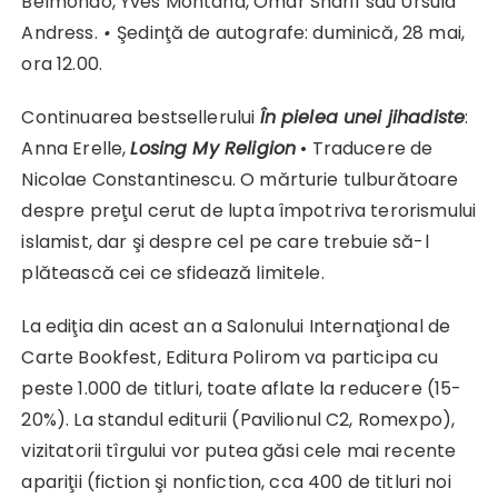
Belmondo, Yves Montand, Omar Sharif sau Ursula
Andress.
•
Şedinţă de autografe: duminică, 28 mai,
ora 12.00.
Continuarea bestsellerului
În pielea unei jihadiste
:
Anna Erelle,
Losing My Religion
• Traducere de
Nicolae Constantinescu. O mărturie tulburătoare
despre preţul cerut de lupta împotriva terorismului
islamist, dar şi despre cel pe care trebuie să-l
plătească cei ce sfidează limitele.
La ediţia din acest an a Salonului Internaţional de
Carte Bookfest, Editura Polirom va participa cu
peste 1.000 de titluri, toate aflate la reducere (15-
20%). La standul editurii (Pavilionul C2, Romexpo),
vizitatorii tîrgului vor putea găsi cele mai recente
apariţii (fiction şi nonfiction, cca 400 de titluri noi