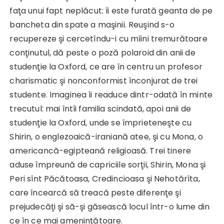
faţa unui fapt neplăcut: îi este furată geanta de pe
bancheta din spate a maşinii. Reuşind s-o
recupereze şi cercetîndu-i cu mîini tremurătoare
conţinutul, dă peste o poză polaroid din anii de
studenţie la Oxford, ce are în centru un profesor
charismatic şi nonconformist înconjurat de trei
studente. Imaginea îi readuce dintr-odată în minte
trecutul: mai întîi familia scindată, apoi anii de
studenţie la Oxford, unde se împrieteneşte cu
Shirin, o englezoaică-iraniană atee, şi cu Mona, o
americancă-egipteană religioasă. Trei tinere
aduse împreună de capriciile sorţii, Shirin, Mona şi
Peri sînt Păcătoasa, Credincioasa şi Nehotărîta,
care încearcă să treacă peste diferenţe şi
prejudecăţi şi să-şi găsească locul într-o lume din
ce în ce mai ameninţătoare.