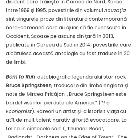
disident care trăieşte în Coreea de Nord. Scrise
între 1989 şi 1995, povestirile din volumul
Acuzaţia
sînt singurele proze din literatura contemporană
nord-coreeană care au ajuns să fie cunoscute în
Occident. Scoase pe ascuns din ţară în 2013,
publicate în Coreea de Sud în 2014, povestirile care
alcătuiesc această antologie au fost traduse în 20
de limbi.
Born to Run
,
autobiografia legendarului star rock
Bruce Springsteen
, traducere din limba engleză şi
note de Mircea Pricăjan. „Bruce Springsteen este
bardul visurilor pierdute ale Americii.” (
The
Economist
). Rareori un artist şi-a istorisit viaţa cu
atît de mult talent narativ şi forţă evocatoare. La
fel ca în cîntecele sale („Thunder Road”,
„Badlands”, „Darkness on the Edge of Town”, „The