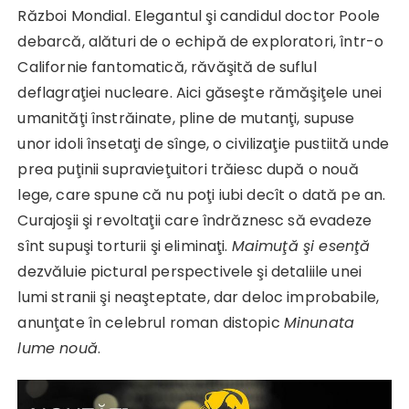
Război Mondial. Elegantul şi candidul doctor Poole
debarcă, alături de o echipă de exploratori, într-o
Californie fantomatică, răvăşită de suflul
deflagraţiei nucleare. Aici găseşte rămăşiţele unei
umanităţi înstrăinate, pline de mutanţi, supuse
unor idoli însetaţi de sînge, o civilizaţie pustiită unde
prea puţinii supravieţuitori trăiesc după o nouă
lege, care spune că nu poţi iubi decît o dată pe an.
Curajoşii şi revoltaţii care îndrăznesc să evadeze
sînt supuşi torturii şi eliminaţi.
Maimu
ţă şi esenţă
dezvăluie pictural perspectivele şi detaliile unei
lumi stranii şi neaşteptate, dar deloc improbabile,
anunţate în celebrul roman distopic
Minunata
lume nouă
.