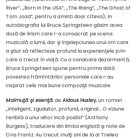
River”, „Born in the USA”, „The Rising”, „The Ghost of
Tom Joad”, pentru a aminti doar cîteva), în
autobiografia lui Bruce Springsteen găsim acea
doză de lirism care l-a consacrat pe scena
muzicală a lumii, dar şi înţelepciunea unui om care
a ştiut să reflecteze profund la experienţele prin
care a trecut în viaţă. Cu o candoare dezarmantă,
Bruce Springsteen spune pentru prima dată
povestea frămîntărilor personale care i-au
inspirat cele mai bune compoziţii muzicale.
Maimu
ţă şi esenţă
, de
Aldous Huxley
, un roman
„inteligent, zguduitor, profund, original… O viziune
teribilă a unui viitor încă posibil” (Anthony
Burgess), traducere din limba engleză şi note de
Ona Frantz. Au trecut mulţi ani de la al Treilea