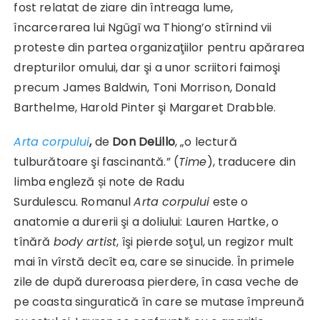
fost relatat de ziare din întreaga lume,
încarcerarea lui Ngũgĩ wa Thiong’o stîrnind vii
proteste din partea organizaţiilor pentru apărarea
drepturilor omului, dar şi a unor scriitori faimoşi
precum James Baldwin, Toni Morrison, Donald
Barthelme, Harold Pinter şi Margaret Drabble.
Arta corpului
,
de
Don DeLillo
, „o lectură
tulburătoare şi fascinantă.” (
Time
), traducere din
limba engleză și note de Radu
Surdulescu. Romanul
Arta corpului
este o
anatomie a durerii şi a doliului: Lauren Hartke, o
tînără
body artist
, îşi pierde soţul, un regizor mult
mai în vîrstă decît ea, care se sinucide. În primele
zile de după dureroasa pierdere, în casa veche de
pe coasta singuratică în care se mutase împreună