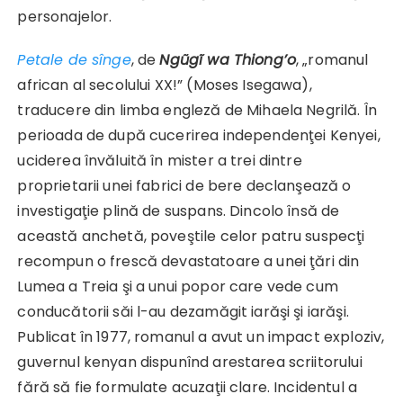
personajelor.
Petale de sînge
, de
Ngũgĩ wa Thiong’o
, „romanul
african al secolului XX!” (Moses Isegawa),
traducere din limba engleză de Mihaela Negrilă. În
perioada de după cucerirea independenţei Kenyei,
uciderea învăluită în mister a trei dintre
proprietarii unei fabrici de bere declanşează o
investigaţie plină de suspans. Dincolo însă de
această anchetă, poveştile celor patru suspecţi
recompun o frescă devastatoare a unei ţări din
Lumea a Treia şi a unui popor care vede cum
conducătorii săi l-au dezamăgit iarăşi şi iarăşi.
Publicat în 1977, romanul a avut un impact exploziv,
guvernul kenyan dispunînd arestarea scriitorului
fără să fie formulate acuzaţii clare. Incidentul a