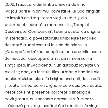
2000, traducere din limba chineză de Irina
Ivaşcu. Scrise în anii ’90, povestirile lui Gao Xingjian
se inspiră din fragilitatea vieţii, a iubirii şi din
puterea obsedantă a memoriei. În „Templul
Desăvîrşitei Compasiuni”, teama acută, cu origine
misterioasă, a povestitorului umbreşte fericirea
delirantă a unei excursii în luna de miere. În
„Crampe”, un bărbat scapă ca prin urechile acului
de înec, dar descoperă uimit că nimeni nu i-a
simţit lipsa. În „Accidentul“, un autobuz loveşte un
biciclist; apoi, ca într-un film, urmările haotice ale
accidentului se pierd în liniştea unui colţ de stradă
şi toată lumea pare să ignore cele abia petrecute.
Peste tot sînt prezente portrete psihologice
covîrşitoare, cu speranţe nerostite şi frici care
trădează prezenţa nesfîrşită a trecutului în viaţa