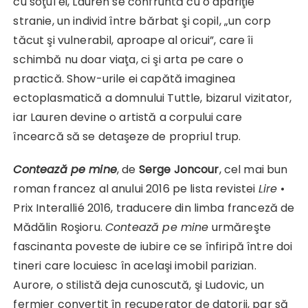
cu soţul ei, Lauren se confruntă cu o apariţie
stranie, un individ între bărbat şi copil, „un corp
tăcut şi vulnerabil, aproape al oricui”, care îi
schimbă nu doar viaţa, ci şi arta pe care o
practică. Show-urile ei capătă imaginea
ectoplasmatică a domnului Tuttle, bizarul vizitator,
iar Lauren devine o artistă a corpului care
încearcă să se detaşeze de propriul trup.
Conte
ază pe mine
, de
Serge Joncour
, cel mai bun
roman francez al anului 2016 pe lista revistei
Lire
•
Prix Interallié 2016, traducere din limba franceză de
Mădălin Roşioru.
Contează pe mine
urmăreşte
fascinanta poveste de iubire ce se înfiripă între doi
tineri care locuiesc în acelaşi imobil parizian.
Aurore, o stilistă deja cunoscută, şi Ludovic, un
fermier convertit în recuperator de datorii, par să