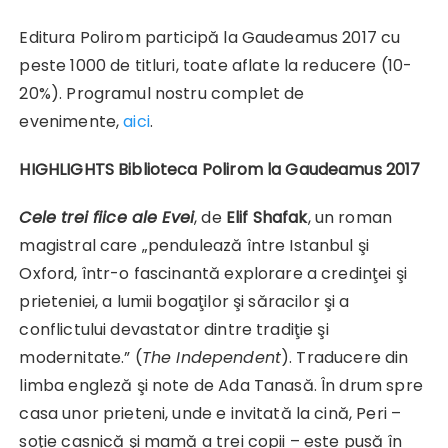
Editura Polirom participă la Gaudeamus 2017 cu
peste 1000 de titluri, toate aflate la reducere (10-
20%). Programul nostru complet de
evenimente,
aici
.
HIGHLIGHTS Biblioteca Polirom la Gaudeamus 2017
Cele trei fiice ale Evei
, de
Elif Shafak
, un roman
magistral care „pendulează între Istanbul şi
Oxford, într-o fascinantă explorare a credinţei şi
prieteniei, a lumii bogaţilor şi săracilor şi a
conflictului devastator dintre tradiţie şi
modernitate.” (
The Independent
). Traducere din
limba engleză şi note de Ada Tanasă. În drum spre
casa unor prieteni, unde e invitată la cină, Peri –
soţie casnică şi mamă a trei copii – este pusă în