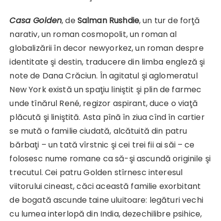
Casa Golden
, de
Salman Rushdie
, un tur de forţă
narativ, un roman cosmopolit, un roman al
globalizării în decor newyorkez, un roman despre
identitate şi destin, traducere din limba engleză şi
note de Dana Crăciun. În agitatul şi aglomeratul
New York există un spaţiu liniştit şi plin de farmec
unde tînărul René, regizor aspirant, duce o viaţă
plăcută şi liniştită. Asta pînă în ziua cînd în cartier
se mută o familie ciudată, alcătuită din patru
bărbaţi – un tată vîrstnic şi cei trei fii ai săi – ce
folosesc nume romane ca să-şi ascundă originile şi
trecutul. Cei patru Golden stîrnesc interesul
viitorului cineast, căci această familie exorbitant
de bogată ascunde taine uluitoare: legături vechi
cu lumea interlopă din India, dezechilibre psihice,