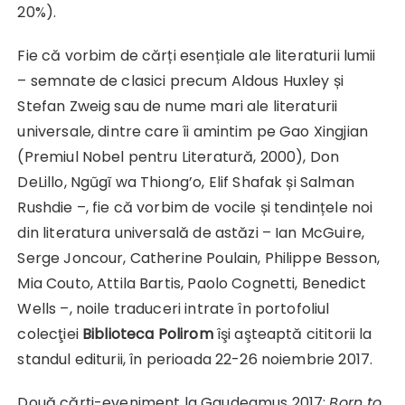
20%).
Fie că vorbim de cărți esențiale ale literaturii lumii
– semnate de clasici precum Aldous Huxley și
Stefan Zweig sau de nume mari ale literaturii
universale, dintre care îi amintim pe Gao Xingjian
(Premiul Nobel pentru Literatură, 2000), Don
DeLillo, Ngũgĩ wa Thiong’o, Elif Shafak și Salman
Rushdie –, fie că vorbim de vocile și tendințele noi
din literatura universală de astăzi – Ian McGuire,
Serge Joncour, Catherine Poulain, Philippe Besson,
Mia Couto, Attila Bartis, Paolo Cognetti, Benedict
Wells –, noile traduceri intrate în portofoliul
colecţiei
Biblioteca Polirom
îşi aşteaptă cititorii la
standul editurii, în perioada 22-26 noiembrie 2017.
Două cărți-eveniment la Gaudeamus 2017:
Born to