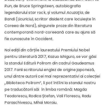
Run
, de Bruce Springsteen, autobiografia
legendarului star rock, și volumul
Acu
zaţia
, de
Bandi (Licuriciul, scriitor disident care locuiește în
Coreea de Nord), singurele proze din literatura
contemporană nord-coreeană care au ajuns să
fie cunoscute în Occident.
Noi ediții din cărțile laureatului Premiului Nobel
pentru Literatură 2017, Kazuo Ishiguro, se vor găsi
la standul Editurii Polirom din cadrul Gaudeamus
2017. Fanii scriitorului englez de origine japoneză,
unul dintre autorii cei mai reprezentativi ai colecției
„Biblioteca Polirom”, îi pot întîlni la standul nostru
pe traducătorii săi în limba română: Magda
Teodorescu, Rodica Ștefan, Vali Florescu, Radu
Paraschivescu, Mihai Moroiu.