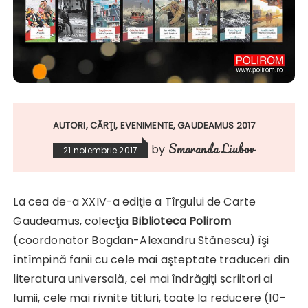
AUTORI
CĂRŢI
EVENIMENTE
GAUDEAMUS 2017
Smaranda Liubov
by
21 noiembrie 2017
La cea de-a XXIV-a ediţie a Tîrgului de Carte
Gaudeamus, colecţia
Biblioteca Polirom
(coordonator Bogdan-Alexandru Stănescu) îşi
întîmpină fanii cu cele mai aşteptate traduceri din
literatura universală, cei mai îndrăgiţi scriitori ai
lumii, cele mai rîvnite titluri, toate la reducere (10-