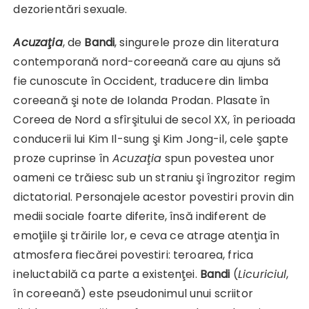
dezorientări sexuale.
Acuzaţia
, de
Bandi
, singurele proze din literatura
contemporană nord-coreeană care au ajuns să
fie cunoscute în Occident, traducere din limba
coreeană şi note de Iolanda Prodan. Plasate în
Coreea de Nord a sfîrşitului de secol XX, în perioada
conducerii lui Kim Il-sung şi Kim Jong-il, cele şapte
proze cuprinse în
Acuzaţia
spun povestea unor
oameni ce trăiesc sub un straniu şi îngrozitor regim
dictatorial. Personajele acestor povestiri provin din
medii sociale foarte diferite, însă indiferent de
emoţiile şi trăirile lor, e ceva ce atrage atenţia în
atmosfera fiecărei povestiri: teroarea, frica
ineluctabilă ca parte a existenţei.
Bandi
(
L
icuriciul
,
în coreeană) este pseudonimul unui scriitor