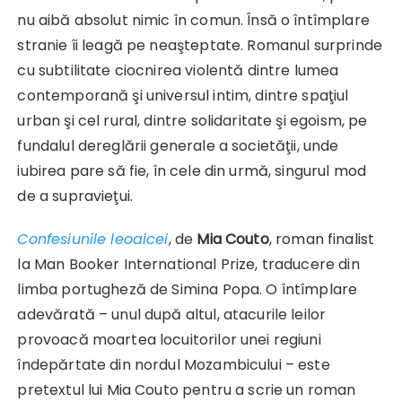
nu aibă absolut nimic în comun. Însă o întîmplare
stranie îi leagă pe neaşteptate. Romanul surprinde
cu subtilitate ciocnirea violentă dintre lumea
contemporană şi universul intim, dintre spaţiul
urban şi cel rural, dintre solidaritate şi egoism, pe
fundalul dereglării generale a societăţii, unde
iubirea pare să fie, în cele din urmă, singurul mod
de a supravieţui.
Confesiunile leoaicei
, de
Mia Couto
, roman finalist
la Man Booker International Prize, traducere din
limba portugheză de Simina Popa. O întîmplare
adevărată – unul după altul, atacurile leilor
provoacă moartea locuitorilor unei regiuni
îndepărtate din nordul Mozambicului – este
pretextul lui Mia Couto pentru a scrie un roman