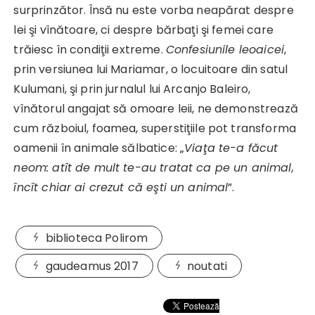
surprinzător. Însă nu este vorba neapărat despre
lei şi vînătoare, ci despre bărbaţi şi femei care
trăiesc în condiţii extreme.
Confesiunile leoaicei
,
prin versiunea lui Mariamar, o locuitoare din satul
Kulumani, şi prin jurnalul lui Arcanjo Baleiro,
vînătorul angajat să omoare leii, ne demonstrează
cum războiul, foamea, superstiţiile pot transforma
oamenii în animale sălbatice: „
Viaţa te-a făcut
neom: atît de mult te-au tratat ca pe un animal,
încît chiar ai crezut că eşti un animal
”.
biblioteca Polirom
gaudeamus 2017
noutati