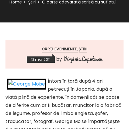
Home
Ştiri
O carte adevarată scrisă cu sufletul
CĂRŢI
EVENIMENTE
ŞTIRI
Virginia Lupulescu
by
12 mai 2011
Întors în țară după 4 ani
petrecuți în Japonia, după o
viață plină de experiente, în domenii cât se poate
de diferite cum ar fi bucătar, muncitor la o fabrică
de legume, profesor de limba engleză, şofer,
traducător, fotograf, George Moise împartășește