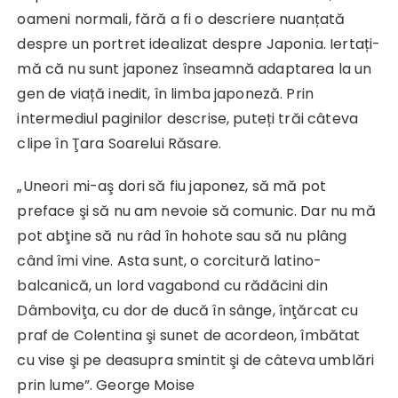
oameni normali, fără a fi o descriere nuanțată
despre un portret idealizat despre Japonia. Iertați-
mă că nu sunt japonez înseamnă adaptarea la un
gen de viață inedit, în limba japoneză. Prin
intermediul paginilor descrise, puteți trăi câteva
clipe în Ţara Soarelui Răsare.
„Uneori mi-aş dori să fiu japonez, să mă pot
preface şi să nu am nevoie să comunic. Dar nu mă
pot abţine să nu râd în hohote sau să nu plâng
când îmi vine. Asta sunt, o corcitură latino-
balcanică, un lord vagabond cu rădăcini din
Dâmboviţa, cu dor de ducă în sânge, înţărcat cu
praf de Colentina şi sunet de acordeon, îmbătat
cu vise şi pe deasupra smintit şi de câteva umblări
prin lume”. George Moise