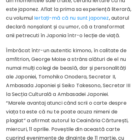
din momentele sale traite, cerând iertare că nu
este japonez. Aflat la prima sa experiență literară,
cu volumul
Iertați-mă că nu sunt japonez
, autorul
declară nonșalant și cu umor, că a transformat
anii petrecuti în Japonia într-o lecție de viață.
Îmbrăcat într-un autentic kimono, în calitate de
amfitrion, George Moise a strâns alături de el nu
numai mulți colegi de beaslă, dar și personalități
ale Japoniei, Tomohiko Onodera, Secretar II,
Ambasada Japoniei și Seiko Takesono, Secretar III
la Secția Culturală a Ambasadei Japoniei.
“Marele avantaj atunci când scrii o carte despre
viața ta este că nu te poate acuza nimeni de
plagiat” a afirmat autorul la Ceainăria Cărturești,
miercuri, 11 aprilie. Poveștile din această carte
cuprind evenimente de dinainte de 11 martie, cu