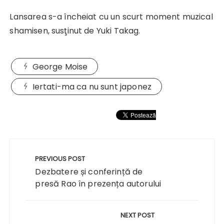
Lansarea s-a încheiat cu un scurt moment muzical
shamisen, susţinut de Yuki Takag.
George Moise
Iertati-ma ca nu sunt japonez
Navigare
în
PREVIOUS POST
articole
Dezbatere și conferință de
presă Rao în prezența autorului
NEXT POST