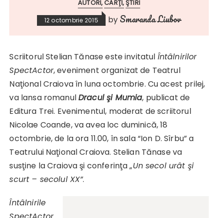
AUTORI
CĂRŢI
ŞTIRI
Smaranda Liubov
by
12 octombrie 2015
Scriitorul Stelian Tănase este invitatul
Întâlnirilor
SpectActor
, eveniment organizat de Teatrul
Naţional Craiova în luna octombrie. Cu acest prilej,
va lansa romanul
Dracul şi Mumia
, publicat de
Editura Trei. Evenimentul, moderat de scriitorul
Nicolae Coande, va avea loc duminică, 18
octombrie, de la ora 11.00, în sala “Ion D. Sîrbu” a
Teatrului Naţional Craiova. Stelian Tănase va
susţine la Craiova şi conferinţa „
Un secol urât şi
scurt – secolul XX”
.
Întâlnirile
SpectActor