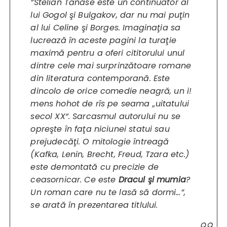
”Stelian Tănase este un continuator al
lui Gogol şi Bulgakov, dar nu mai puţin
al lui Celine şi Borges. Imaginaţia sa
lucrează în aceste pagini la turaţie
maximă pentru a oferi cititorului unul
dintre cele mai surprinzătoare romane
din literatura contemporană. Este
dincolo de orice comedie neagră, un i!
mens hohot de rîs pe seama „uitatului
secol XX“. Sarcasmul autorului nu se
opreşte în faţa niciunei statui sau
prejudecăţi. O mitologie întreagă
(Kafka, Lenin, Brecht, Freud, Tzara etc.)
este demontată cu precizie de
ceasornicar. Ce este
Dracul şi mumia
?
Un roman care nu te lasă să dormi…”,
se arată în prezentarea titlului.