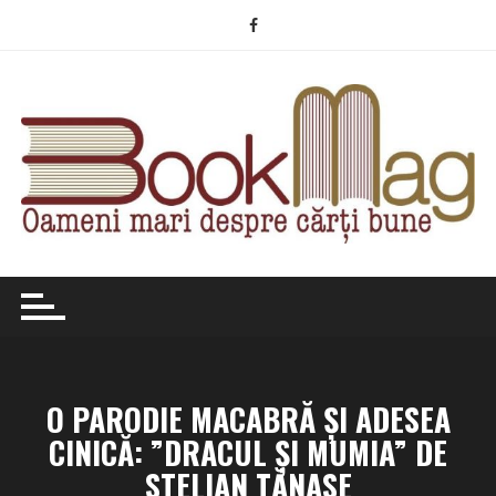
Skip
to
content
O PARODIE MACABRĂ ŞI ADESEA
CINICĂ: ”DRACUL ȘI MUMIA” DE
STELIAN TĂNASE