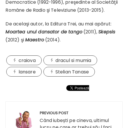
Democratice (1992-1996), preşedinte al Societăţii
Române de Radio şi Televiziune (2013-2015).
De acelaşi autor, la Editura Trei, au mai apărut:
Moartea unui dansator de tango
(2011),
Skepsis
(2012) şi
Maestro
(2014).
craiova
dracul si mumia
lansare
Stelian Tanase
Navigare
în
PREVIOUS POST
articole
Când iubești pe cineva, ultimul
lucru pe care ar trebui să-l faci