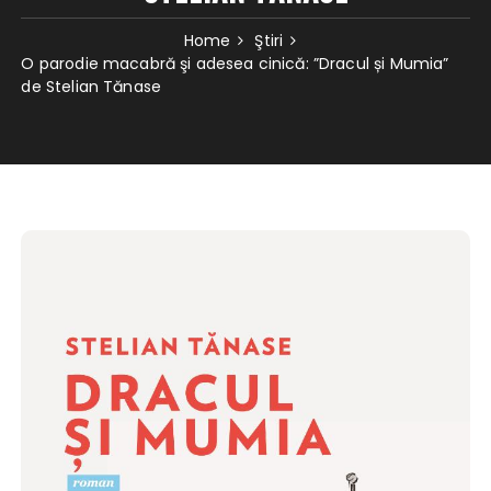
Home
Ştiri
O parodie macabră şi adesea cinică: ”Dracul și Mumia”
de Stelian Tănase