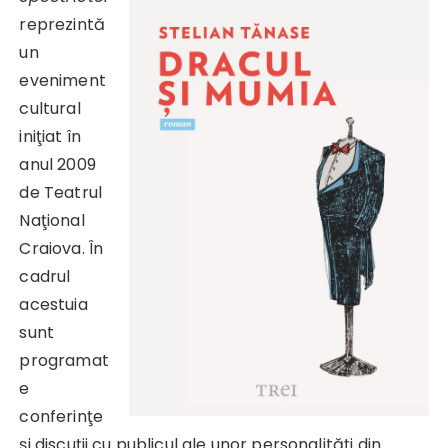
reprezintă
un
eveniment
cultural
iniţiat în
anul 2009
de Teatrul
Naţional
Craiova. În
cadrul
acestuia
sunt
programat
e
conferinţe
şi discuţii cu publicul ale unor personalităţi din