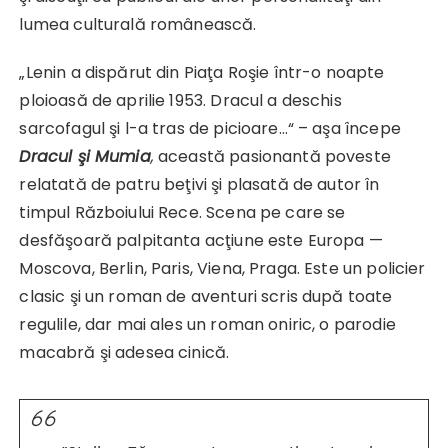
lumea culturală românească.
„Lenin a dispărut din Piaţa Roşie într-o noapte
ploioasă de aprilie 1953. Dracul a deschis
sarcofagul şi l-a tras de picioare…“ – aşa începe
Dracul şi Mumia
,
această pasionantă poveste
relatată de patru beţivi şi plasată de autor în
timpul Războiului Rece. Scena pe care se
desfăşoară palpitanta acţiune este Europa —
Moscova, Berlin, Paris, Viena, Praga. Este un policier
clasic şi un roman de aventuri scris după toate
regulile, dar mai ales un roman oniric, o parodie
macabră şi adesea cinică.