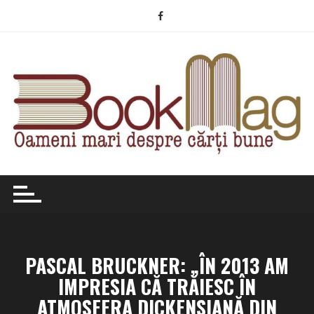
Skip
to
content
PASCAL BRUCKNER: „ÎN 2013 AM
IMPRESIA CĂ TRĂIESC ÎN
ATMOSFERA DICKENSIANĂ DIN