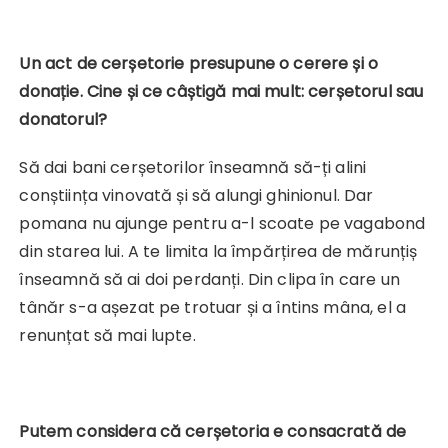
Un act de cerșetorie presupune o cerere și o
donație. Cine și ce câștigă mai mult: cerșetorul sau
donatorul?
Să dai bani cerșetorilor înseamnă să-ți alini
conștiința vinovată și să alungi ghinionul. Dar
pomana nu ajunge pentru a-l scoate pe vagabond
din starea lui. A te limita la împărțirea de mărunțiș
înseamnă să ai doi perdanți. Din clipa în care un
tânăr s-a așezat pe trotuar și a întins mâna, el a
renunțat să mai lupte.
Putem considera că cerșetoria e consacrată de