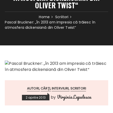
OLIVER TWIST“
Home
Scriitori
Pascal Bruckner: „În 2013 am impresia că trăiesc în
atmosfera dickensiană din Oliver Twist“
AUTORI
CĂRŢI
INTERVIURI
SCRIITORI
Virginia Lupulescu
by
2 aprilie 2013