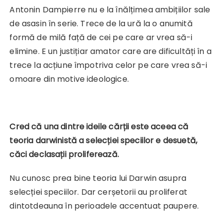
Antonin Dampierre nu e la înălțimea ambițiilor sale
de asasin în serie. Trece de la ură la o anumită
formă de milă față de cei pe care ar vrea să-i
elimine. E un justițiar amator care are dificultăți în a
trece la acțiune împotriva celor pe care vrea să-i
omoare din motive ideologice.
Cred că una dintre ideile cărții este aceea că
teoria darwinistă a selecției speciilor e desuetă,
căci declasații proliferează.
Nu cunosc prea bine teoria lui Darwin asupra
selecției speciilor. Dar cerșetorii au proliferat
dintotdeauna în perioadele accentuat paupere.