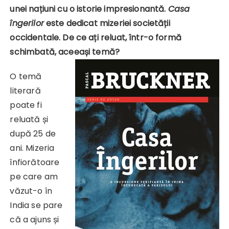
unei națiuni cu o istorie impresionantă.
Casa
îngerilor
este dedicat mizeriei societății
occidentale. De ce ați reluat, într-o formă
schimbată, aceeași temă?
O temă
literară
poate fi
reluată și
după 25 de
ani. Mizeria
înfiorătoare
pe care am
văzut-o în
India se pare
că a ajuns și