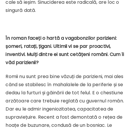
cale să ieșim. Sinuciderea este radicală, are loc o
singură dată.
În roman faceți o hartă a vagabonzilor parizieni:
șomeri, ratați, țigani. Ultimii vi se par proactivi,
inventivi. Mulți dintre ei sunt cetățeni români. Cum îi
văd parizienii?
Romii nu sunt prea bine văzuți de parizieni, mai ales
când se stabilesc în mahalalele de la periferie și se
dedau la furturi și găinării de tot felul. E o chestiune
arzătoare care trebuie reglată cu guvernul român.
Dar eu le admir ingeniozitatea, capacitatea de
supraviețuire. Recent a fost demontată o rețea de
hoațe de buzunare, condusă de un bosniac. Le