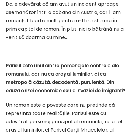
Da, e adevărat că am avut un incident aproape
asemănător într-o cabană din Austria, dar l-am
romanțat foarte mult pentru a-l transforma în
prim capitol de roman. În plus, nici o bătrână nu a
venit să doarmă cu mine…
Parisul este unul dintre personajele centrale ale
romanului, dar nu ca oraș al luminilor, ci ca
metropolă căzută, decadentă, purulentă. Din
cauza crizei economice sau a invaziei de imigranți?
Un roman este o poveste care nu pretinde că
reprezintă toate realitățile. Parisul este cu
adevărat personaj principal al romanului, nu acel
oraș al luminilor, ci Parisul Curții Miracolelor, al