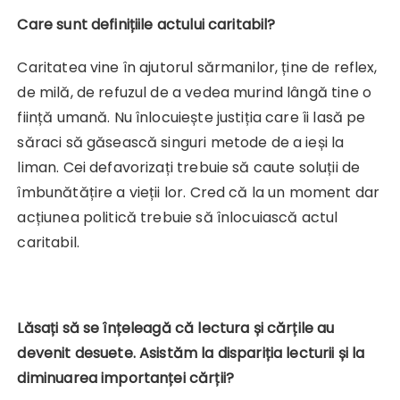
Care sunt definițiile actului caritabil?
Caritatea vine în ajutorul sărmanilor, ține de reflex,
de milă, de refuzul de a vedea murind lângă tine o
ființă umană. Nu înlocuiește justiția care îi lasă pe
săraci să găsească singuri metode de a ieși la
liman. Cei defavorizați trebuie să caute soluții de
îmbunătățire a vieții lor. Cred că la un moment dar
acțiunea politică trebuie să înlocuiască actul
caritabil.
Lăsați să se înțeleagă că lectura și cărțile au
devenit desuete. Asistăm la dispariția lecturii și la
diminuarea importanței cărții?