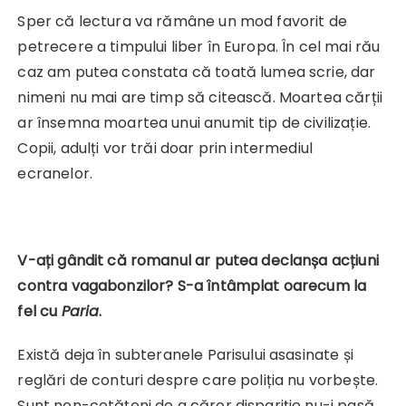
Sper că lectura va rămâne un mod favorit de
petrecere a timpului liber în Europa. În cel mai rău
caz am putea constata că toată lumea scrie, dar
nimeni nu mai are timp să citească. Moartea cărții
ar însemna moartea unui anumit tip de civilizație.
Copii, adulți vor trăi doar prin intermediul
ecranelor.
V-ați gândit că romanul ar putea declanșa acțiuni
contra vagabonzilor? S-a întâmplat oarecum la
fel cu
Paria
.
Există deja în subteranele Parisului asasinate și
reglări de conturi despre care poliția nu vorbește.
Sunt non-cetățeni de a căror dispariție nu-i pasă