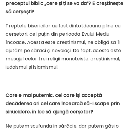
preceptul biblic „cere și ți se va da“? E creștinește
să cerșești?
Treptele bisericilor au fost dintotdeauna pline cu
cerșetori, cel puțin din perioada Evului Mediu
încoace. Acesta este creștinismul, ne obligă să îi
ajutăm pe săraci și nevoiași. De fapt, acesta este
mesajul celor trei religii monoteiste: creștinismul,
iudaismul și islamismul.
Care e mai puternic, cel care își acceptă
decăderea ori cel care încearcă să-i scape prin
sinucidere, în loc să ajungă cerșetor?
Ne putem scufunda în sărăcie, dar putem găsi o