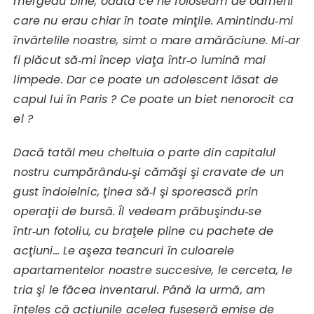
mergeau bine, odată ce ne foloseam de oameni
care nu erau chiar în toate minţile. Amintindu‑mi
învârtelile noastre, simt o mare amărăciune. Mi‑ar
fi plăcut să‑mi încep viaţa într‑o lumină mai
limpede. Dar ce poate un adolescent lăsat de
capul lui în Paris ? Ce poate un biet nenorocit ca
el ?
Dacă tatăl meu cheltuia o parte din capitalul
nostru cumpărându‑şi cămăşi şi cravate de un
gust îndoielnic, ţinea să‑l şi sporească prin
operaţii de bursă. Îl vedeam prăbuşindu‑se
într‑un fotoliu, cu braţele pline cu pachete de
acţiuni… Le aşeza teancuri în culoarele
apartamentelor noastre succesive, le cerceta, le
tria şi le făcea inventarul. Până la urmă, am
înţeles că acţiunile acelea fuseseră emise de