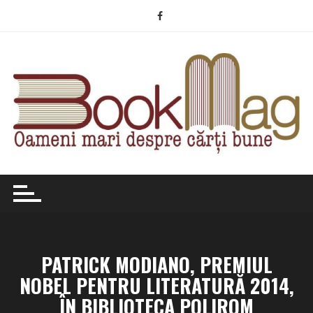
Skip
to
content
PATRICK MODIANO, PREMIUL
NOBEL PENTRU LITERATURĂ 2014,
ÎN BIBLIOTECA POLIROM