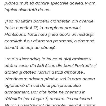
plăcea mult să admire spectrele acelea. N‑am
înţeles niciodată de ce.
Şi să nu uităm bordelul clandestin din avenue
Reille numărul 73, la marginea parcului
Montsouris. Tatăl meu ţinea acolo un nesfârşit
conciliabul cu ajutoarea patroanei, o doamnă
blondă cu cap de păpuşă.
Era din Alexandria, la fel ca el, şi‑şi aminteau
oftând serile din Sidi Bishr, din barul Pastrudis şi
atâtea şi atâtea lucruri, astăzi dispărute…
Rămâneam adesea până‑n zori în oaza aceea
egipteană din cel de‑al paisprezecelea
arondisment. Dar alte halte ne chemau în
rătăcirile (sau fugile ?) noastre. Pe boulevard
Murat, un restaurant de noapte, pierdut printre