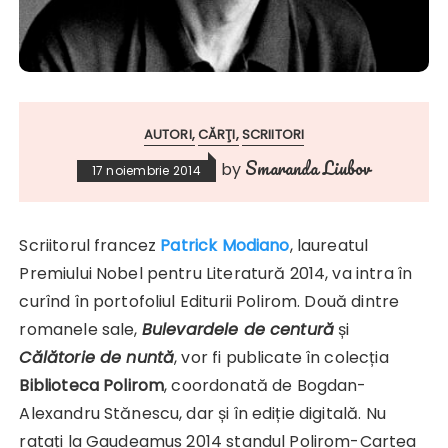
AUTORI
CĂRŢI
SCRIITORI
Smaranda Liubov
by
17 noiembrie 2014
Scriitorul francez
Patrick Modiano
, laureatul
Premiului Nobel pentru Literatură 2014, va intra în
curînd în portofoliul Editurii Polirom. Două dintre
romanele sale,
Bulevardele de centură
și
Călătorie de nuntă
, vor fi publicate în colecția
Biblioteca Polirom
, coordonată de Bogdan-
Alexandru Stănescu, dar și în ediție digitală. Nu
ratați la Gaudeamus 2014 standul Polirom-Cartea