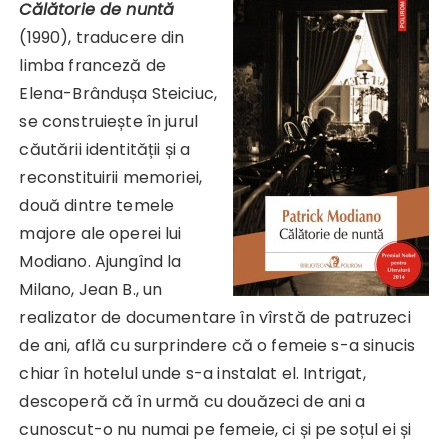
Călătorie de nuntă
(1990), traducere din
limba franceză de
Elena-Brândușa Steiciuc,
se construiește în jurul
căutării identității și a
reconstituirii memoriei,
două dintre temele
majore ale operei lui
Modiano. Ajungînd la
Milano, Jean B., un
realizator de documentare în vîrstă de patruzeci
de ani, află cu surprindere că o femeie s-a sinucis
chiar în hotelul unde s-a instalat el. Intrigat,
descoperă că în urmă cu douăzeci de ani a
cunoscut-o nu numai pe femeie, ci și pe soțul ei și