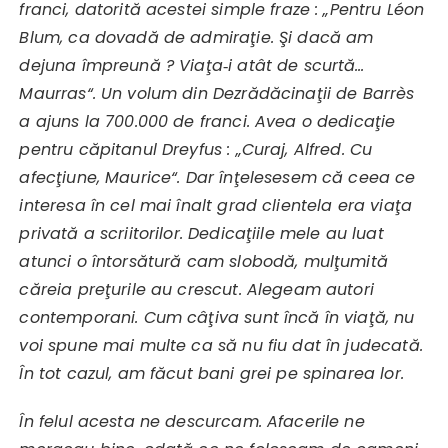
franci, datorită acestei simple fraze : „Pentru Léon
Blum, ca dovadă de admiraţie. Şi dacă am
dejuna împreună ? Viaţa‑i atât de scurtă…
Maurras“. Un volum din Dezrădăcinaţii de Barrès
a ajuns la 700.000 de franci. Avea o dedicaţie
pentru căpitanul Dreyfus : „Curaj, Alfred. Cu
afecţiune, Maurice“. Dar înţelesesem că ceea ce
interesa în cel mai înalt grad clientela era viaţa
privată a scriitorilor. Dedicaţiile mele au luat
atunci o întorsătură cam slobodă, mulţumită
căreia preţurile au crescut. Alegeam autori
contemporani. Cum câţiva sunt încă în viaţă, nu
voi spune mai multe ca să nu fiu dat în judecată.
În tot cazul, am făcut bani grei pe spinarea lor.
În felul acesta ne descurcam. Afacerile ne