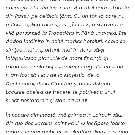
casă, găurită din loc în loc. A arătat spre citadela
din Passy, pe celălalt ţărm. Cu un ton la care nu
puteai replica mi‑a spus : „Într‑o zi, o să avem o
vilă personală la Trocadéro !“. Până una‑alta, îmi
dădea întâlnire în holul marilor hoteluri. Acolo se
simţea mai important, mai în stare să‑şi
înfăptuiască planurile de mare finanţă. Şi
rămânea acolo după‑amiezi întregi. De câte ori
n‑am fost să‑l iau de la Majestic, de la
Continental, de la Claridge şi de la Astoria…
Locurile acelea de trecere se potriveau unui
suflet nestatornic şi slab ca al lui.
În fiecare dimineaţă, mă primea în „biroul“ său,
din rue des Jardins Saint‑Paul. O încăpere foarte
mare, al cărei mobilier se alcătuia dintr‑un scaun