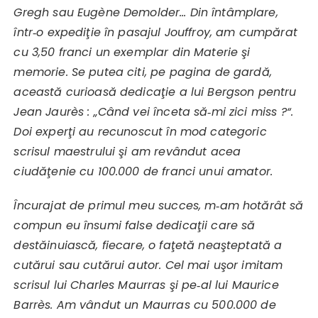
Gregh sau Eugène Demolder… Din întâmplare,
într‑o expediţie în pasajul Jouffroy, am cumpărat
cu 3,50 franci un exemplar din Materie şi
memorie. Se putea citi, pe pagina de gardă,
această curioasă dedicaţie a lui Bergson pentru
Jean Jaurès : „Când vei înceta să‑mi zici miss ?“.
Doi experţi au recunoscut în mod categoric
scrisul maestrului şi am revândut acea
ciudăţenie cu 100.000 de franci unui amator.
Încurajat de primul meu succes, m‑am hotărât să
compun eu însumi false dedicaţii care să
destăinuiască, fiecare, o faţetă neaşteptată a
cutărui sau cutărui autor. Cel mai uşor imitam
scrisul lui Charles Maurras şi pe‑al lui Maurice
Barrès. Am vândut un Maurras cu 500.000 de