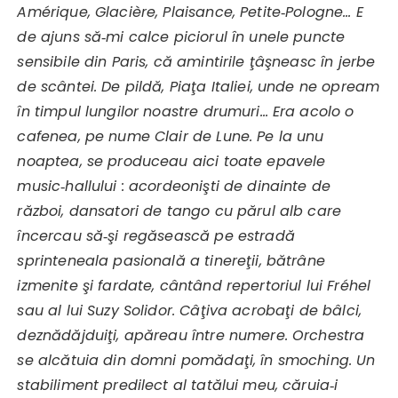
Amérique, Glacière, Plaisance, Petite‑Pologne… E
de ajuns să‑mi calce piciorul în unele puncte
sensibile din Paris, că amintirile ţâşneasc în jerbe
de scântei. De pildă, Piaţa Italiei, unde ne opream
în timpul lungilor noastre drumuri… Era acolo o
cafenea, pe nume Clair de Lune. Pe la unu
noaptea, se produceau aici toate epavele
music‑hallului : acordeonişti de dinainte de
război, dansatori de tango cu părul alb care
încercau să‑şi regăsească pe estradă
sprinteneala pasională a tinereţii, bătrâne
izmenite şi fardate, cântând repertoriul lui Fréhel
sau al lui Suzy Solidor. Câţiva acrobaţi de bâlci,
deznădăjduiţi, apăreau între numere. Orchestra
se alcătuia din domni pomădaţi, în smoching. Un
stabiliment predilect al tatălui meu, căruia‑i