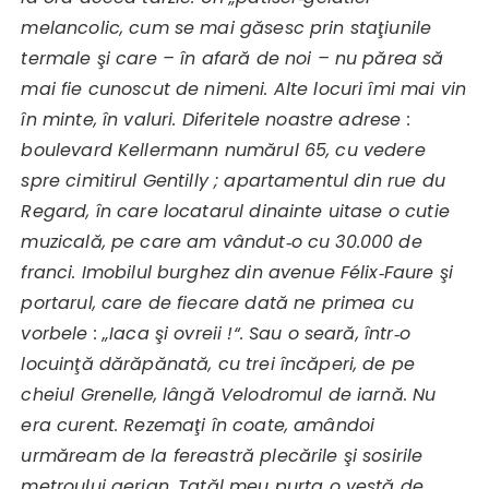
melancolic, cum se mai găsesc prin staţiunile
termale şi care – în afară de noi – nu părea să
mai fie cunoscut de nimeni. Alte locuri îmi mai vin
în minte, în valuri. Diferitele noastre adrese :
boulevard Kellermann numărul 65, cu vedere
spre cimitirul Gentilly ; apartamentul din rue du
Regard, în care locatarul dinainte uitase o cutie
muzicală, pe care am vândut‑o cu 30.000 de
franci. Imobilul burghez din avenue Félix‑Faure şi
portarul, care de fiecare dată ne primea cu
vorbele : „Iaca şi ovreii !“. Sau o seară, într‑o
locuinţă dărăpănată, cu trei încăperi, de pe
cheiul Grenelle, lângă Velodromul de iarnă. Nu
era curent. Rezemaţi în coate, amândoi
urmăream de la fereastră plecările şi sosirile
metroului aerian. Tatăl meu purta o vestă de