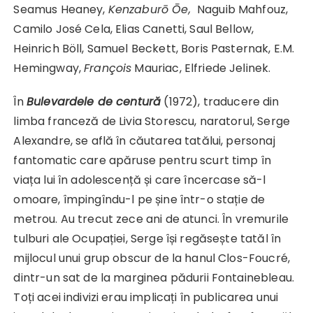
Seamus Heaney,
Kenzaburō Ōe,
Naguib Mahfouz,
Camilo José Cela, Elias Canetti, Saul Bellow,
Heinrich Böll, Samuel Beckett, Boris Pasternak, E.M.
Hemingway,
François
Mauriac, Elfriede Jelinek.
În
Bulevardele de centură
(1972), traducere din
limba franceză de Livia Storescu, naratorul, Serge
Alexandre, se află în căutarea tatălui, personaj
fantomatic care apăruse pentru scurt timp în
viața lui în adolescență și care încercase să-l
omoare, împingîndu-l pe șine într-o stație de
metrou. Au trecut zece ani de atunci. În vremurile
tulburi ale Ocupației, Serge își regăsește tatăl în
mijlocul unui grup obscur de la hanul Clos-Foucré,
dintr-un sat de la marginea pădurii Fontainebleau.
Toți acei indivizi erau implicați în publicarea unui