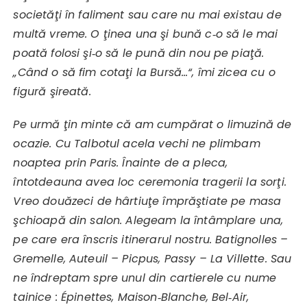
societăţi în faliment sau care nu mai existau de
multă vreme. O ţinea una şi bună c‑o să le mai
poată folosi şi‑o să le pună din nou pe piaţă.
„Când o să fim cotaţi la Bursă…“, îmi zicea cu o
figură şireată.
Pe urmă ţin minte că am cumpărat o limuzină de
ocazie. Cu Talbotul acela vechi ne plimbam
noaptea prin Paris. Înainte de a pleca,
întotdeauna avea loc ceremonia tragerii la sorţi.
Vreo douăzeci de hârtiuţe împrăştiate pe masa
şchioapă din salon. Alegeam la întâmplare una,
pe care era înscris itinerarul nostru. Batignolles –
Gremelle, Auteuil – Picpus, Passy – La Villette. Sau
ne îndreptam spre unul din cartierele cu nume
tainice : Épinettes, Maison‑Blanche, Bel‑Air,