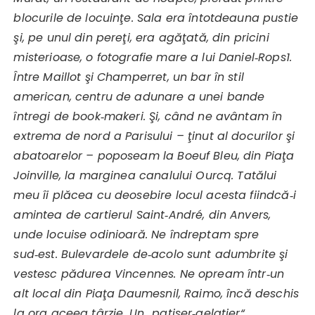
blocurile de locuinţe. Sala era întotdeauna pustie
şi, pe unul din pereţi, era agăţată, din pricini
misterioase, o fotografie mare a lui Daniel‑Rops1.
Între Maillot şi Champerret, un bar în stil
american, centru de adunare a unei bande
întregi de book‑makeri. Şi, când ne avântam în
extrema de nord a Parisului – ţinut al docurilor şi
abatoarelor – poposeam la Boeuf Bleu, din Piaţa
Joinville, la marginea canalului Ourcq. Tatălui
meu îi plăcea cu deosebire locul acesta fiindcă‑i
amintea de cartierul Saint‑André, din Anvers,
unde locuise odinioară. Ne îndreptam spre
sud‑est. Bulevardele de‑acolo sunt adumbrite şi
vestesc pădurea Vincennes. Ne opream într‑un
alt local din Piaţa Daumesnil, Raimo, încă deschis
la ora aceea târzie. Un „patiser‑gelatier“