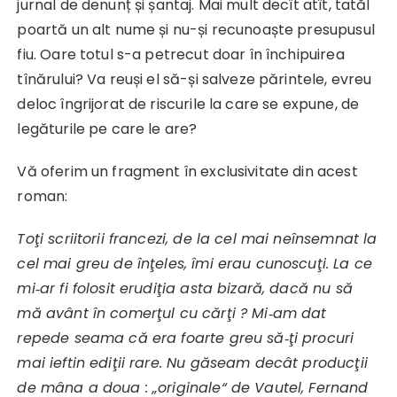
jurnal de denunț și șantaj. Mai mult decît atît, tatăl
poartă un alt nume și nu-și recunoaște presupusul
fiu. Oare totul s-a petrecut doar în închipuirea
tînărului? Va reuși el să-și salveze părintele, evreu
deloc îngrijorat de riscurile la care se expune, de
legăturile pe care le are?
Vă oferim un fragment în exclusivitate din acest
roman:
Toţi scriitorii francezi, de la cel mai neînsemnat la
cel mai greu de înţeles, îmi erau cunoscuţi. La ce
mi‑ar fi folosit erudiţia asta bizară, dacă nu să
mă avânt în comerţul cu cărţi ? Mi‑am dat
repede seama că era foarte greu să‑ţi procuri
mai ieftin ediţii rare. Nu găseam decât producţii
de mâna a doua : „originale“ de Vautel, Fernand