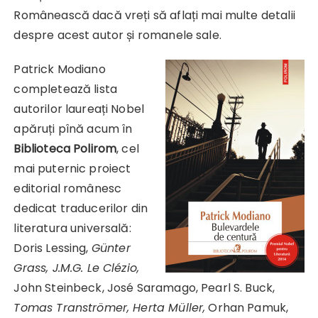
Românească dacă vreți să aflați mai multe detalii
despre acest autor și romanele sale.
Patrick Modiano
completează lista
autorilor laureați Nobel
apăruți pînă acum în
Biblioteca Polirom
, cel
mai puternic proiect
editorial românesc
dedicat traducerilor din
literatura universală:
Doris Lessing,
Günter
Grass, J.M.G. Le Clézio,
John Steinbeck, José Saramago, Pearl S. Buck,
Tomas Tranströmer,
Herta Müller,
Orhan Pamuk,