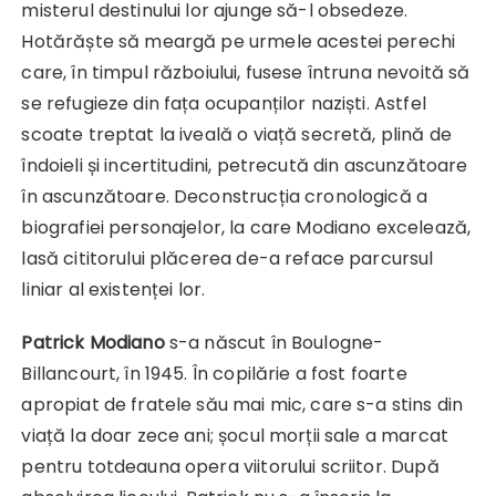
misterul destinului lor ajunge să-l obsedeze.
Hotărăște să meargă pe urmele acestei perechi
care, în timpul războiului, fusese întruna nevoită să
se refugieze din fața ocupanților naziști. Astfel
scoate treptat la iveală o viață secretă, plină de
îndoieli și incertitudini, petrecută din ascunzătoare
în ascunzătoare. Deconstrucția cronologică a
biografiei personajelor, la care Modiano excelează,
lasă cititorului plăcerea de-a reface parcursul
liniar al existenței lor.
Patrick Modiano
s-a născut în Boulogne-
Billancourt, în 1945. În copilărie a fost foarte
apropiat de fratele său mai mic, care s-a stins din
viață la doar zece ani; șocul morții sale a marcat
pentru totdeauna opera viitorului scriitor. După