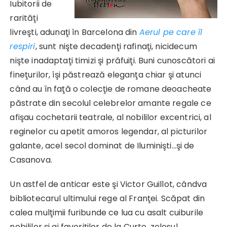
Iubitorii de
rarităţi
livreşti, adunaţi în Barcelona din
Aerul pe care îl
respiri
, sunt nişte decadenţi rafinaţi, nicidecum
nişte inadaptaţi timizi şi prăfuiţi. Buni cunoscători ai
fineţurilor, îşi păstrează eleganţa chiar şi atunci
când au în faţă o colecţie de romane deoacheate
păstrate din secolul celebrelor amante regale ce
afişau cochetarii teatrale, al nobililor excentrici, al
reginelor cu apetit amoros legendar, al picturilor
galante, acel secol dominat de Iluminişti…şi de
Casanova.
Un astfel de anticar este şi Victor Guillot, cândva
bibliotecarul ultimului rege al Franţei. Scăpat din
calea mulţimii furibunde ce lua cu asalt cuiburile
nobililor şi ai favoriţilor de la Curte, zelosul