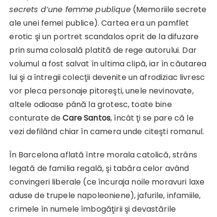
secrets d’une femme publique
(Memoriile secrete
ale unei femei publice). Cartea era un pamflet
erotic şi un portret scandalos oprit de la difuzare
prin suma colosală platită de rege autorului. Dar
volumul a fost salvat în ultima clipă, iar în căutarea
lui şi a întregii colecţii devenite un afrodiziac livresc
vor pleca personaje pitoreşti, unele nevinovate,
altele odioase până la grotesc, toate bine
conturate de
Care Santos
, încât ţi se pare că le
vezi defilând chiar în camera unde citeşti romanul.
În Barcelona aflată între morala catolică, strâns
legată de familia regală, şi tabăra celor având
convingeri liberale (ce încuraja noile moravuri laxe
aduse de trupele napoleoniene), jafurile, infamiile,
crimele în numele îmbogăţirii şi devastările