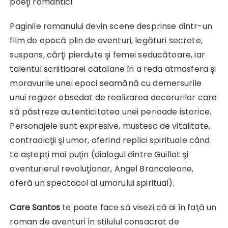
poeţi romantici.
Paginile romanului devin scene desprinse dintr-un
film de epocă plin de aventuri, legături secrete,
suspans, cărţi pierdute şi femei seducătoare, iar
talentul scriitioarei catalane în a reda atmosfera şi
moravurile unei epoci seamănă cu demersurile
unui regizor obsedat de realizarea decorurilor care
să păstreze autenticitatea unei perioade istorice.
Personajele sunt expresive, mustesc de vitalitate,
contradicţii şi umor, oferind replici spirituale când
te aştepţi mai puţin (dialogul dintre Guillot şi
aventurierul revoluţionar, Angel Brancaleone,
oferă un spectacol al umorului spiritual).
Care Santos
te poate face să visezi că ai în faţă un
roman de aventuri în stilulul consacrat de