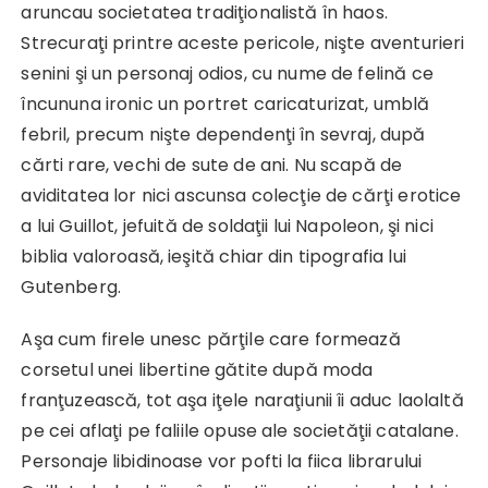
aruncau societatea tradiţionalistă în haos.
Strecuraţi printre aceste pericole, nişte aventurieri
senini şi un personaj odios, cu nume de felină ce
încununa ironic un portret caricaturizat, umblă
febril, precum nişte dependenţi în sevraj, după
cărti rare, vechi de sute de ani. Nu scapă de
aviditatea lor nici ascunsa colecţie de cărţi erotice
a lui Guillot, jefuită de soldaţii lui Napoleon, şi nici
biblia valoroasă, ieşită chiar din tipografia lui
Gutenberg.
Aşa cum firele unesc părţile care formează
corsetul unei libertine gătite după moda
franţuzească, tot aşa iţele naraţiunii îi aduc laolaltă
pe cei aflaţi pe faliile opuse ale societăţii catalane.
Personaje libidinoase vor pofti la fiica librarului