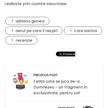
realizate prin cuvinte savuroase.
adriana gionea
aerul pe care il respiri
care santos
recenzie
Navigare
în
PREVIOUS POST
articole
Fetița care se juca de-a
Dumnezeu – un fragment în
exclusivitate, pentru voi!