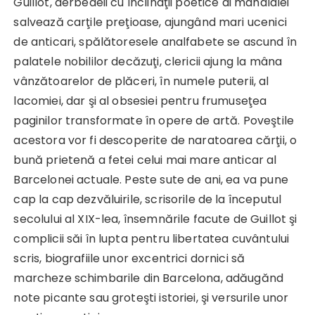
Guillot, derbedeii cu înclinaţii poetice ai mahalalei
salvează carţile preţioase, ajungând mari ucenici
de anticari, spălătoresele analfabete se ascund în
palatele nobililor decăzuţi, clericii ajung la mâna
vânzătoarelor de plăceri, în numele puterii, al
lacomiei, dar şi al obsesiei pentru frumuseţea
paginilor transformate în opere de artă. Poveştile
acestora vor fi descoperite de naratoarea cărţii, o
bună prietenă a fetei celui mai mare anticar al
Barcelonei actuale. Peste sute de ani, ea va pune
cap la cap dezvăluirile, scrisorile de la începutul
secolului al XIX-lea, însemnările facute de Guillot şi
complicii săi în lupta pentru libertatea cuvântului
scris, biografiile unor excentrici dornici să
marcheze schimbarile din Barcelona, adăugănd
note picante sau groteşti istoriei, şi versurile unor