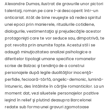
Alexandre Dumas, ilustrat de gravurile unor pictori
talentaţi, roman pe care l-ai descoperit într-un
anticariat. Atât de bine reuşeşte să redea spiritul
unei epoci prin manierele, ritualurile cotidiene,
dialogurile, vestimentaţia şi prejudecăţile acestor
protagonişti care te vor seduce sau, dimpotrivă, te
pot revolta prin anumite fapte. Acestui stil i se
adaugă minuţiozitatea analizei psihologice a
diferitelor tipologii umane specifice romanelor
scrise de Balzac şi tendinţa de a construi
personajele după legile dualităţilor inocenţă-
perfidie, fecioară-târfă, angelic-demonic, lumină-
întuneric, des întâlnite în cărţile romanticilor. La un
moment dat, vezi siluetele personajelor pozitive
ieşind în relief şi plutind deasupra Barcelonei
redate sub forma unei gravuri zgomotoase