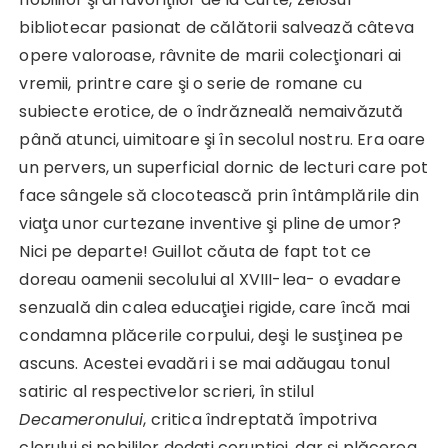
bibliotecar pasionat de călătorii salvează câteva
opere valoroase, râvnite de marii colecţionari ai
vremii, printre care şi o serie de romane cu
subiecte erotice, de o îndrăzneală nemaivăzută
până atunci, uimitoare şi în secolul nostru. Era oare
un pervers, un superficial dornic de lecturi care pot
face sângele să clocotească prin întâmplările din
viaţa unor curtezane inventive şi pline de umor?
Nici pe departe! Guillot căuta de fapt tot ce
doreau oamenii secolului al XVIII-lea- o evadare
senzuală din calea educaţiei rigide, care încă mai
condamna plăcerile corpului, deşi le susţinea pe
ascuns. Acestei evadări i se mai adăugau tonul
satiric al respectivelor scrieri, în stilul
Decameronului
, critica îndreptată împotriva
clerului şi nobililor dedaţi corupţiei, dar şi plăcerea