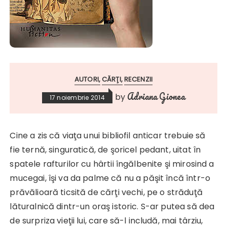
AUTORI
CĂRŢI
RECENZII
Adriana Gionea
by
17 noiembrie 2014
Cine a zis că viaţa unui bibliofil anticar trebuie să
fie ternă, singuratică, de şoricel pedant, uitat în
spatele rafturilor cu hârtii îngălbenite şi mirosind a
mucegai, îşi va da palme că nu a păşit încă într-o
prăvălioară ticsită de cărţi vechi, pe o străduţă
lăturalnică dintr-un oraş istoric. S-ar putea să dea
de surpriza vieţii lui, care să-l includă, mai târziu,