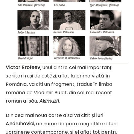
Victor Erofeev
, unul dintre cei mai importanți
scriitori ruși de astăzi, aflat la prima vizită în
România, va citi un fragment, tradus în limba
română de Vladimir Bulat, din cel mai recent
roman al său,
Akimuzii
.
Din cea mai nouă carte a sa va citit și
Iuri
Andruhovîci
, un nume de prim rang al literaturii
ucrainene contemporane, și el aflat tot pentru