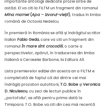
importante antologii dedicate prozei sîrbe de
astăzi. El va citi la FILTM un fragment din romanul
Mîna mamei
(
Apa – izvorul-vieții
)
, tradus în limba
română de Octavia Nedelcu.
În premieră în România se află și îndrăgitul scriitor
italian
Fabio Geda
, care va citi un fragment din
romanul
În mare sînt crocodili
, o carte a
perspectivelor, apărut, în traducerea din limba
italiană a Ceraselei Barbone, la Editura All.
Lista premierelor ediției din acesta an a FILTM e
completată de faptul că doi dintre cei mai
îndrăgiți prozatori autohtoni,
T.O. Bobe
și
Veronica
D. Niculescu
, cu zeci de lecturi publice în
„portofoliu”, se află pentru prima dată la
Timișoara. T.O. Bobe va citi din cea mai recentă