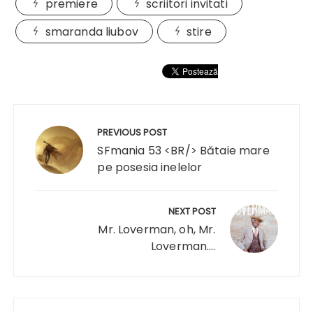
premiere
scriitori invitati
smaranda liubov
stire
Navigare
în
PREVIOUS POST
articole
SFmania 53 <BR/> Bătaie mare
pe posesia inelelor
NEXT POST
Mr. Loverman, oh, Mr.
Loverman….