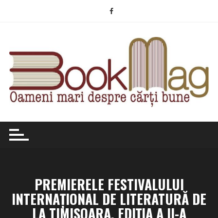
Skip
to
content
PREMIERELE FESTIVALULUI
INTERNAȚIONAL DE LITERATURĂ DE
LA TIMIȘOARA, EDIŢIA A II-A