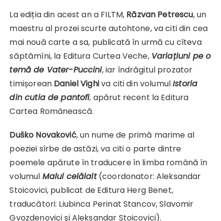
La ediția din acest an a FILTM,
Răzvan Petrescu
, un
maestru al prozei scurte autohtone, va citi din cea
mai nouă carte a sa, publicată în urmă cu cîteva
săptămîni, la Editura Curtea Veche,
Variațiuni pe o
temă de Vater-Puccini
, iar îndrăgitul prozator
timișorean
Daniel Vighi
va citi din volumul
Istoria
din cutia de pantofi
, apărut recent la Editura
Cartea Românească.
Duško Novaković
, un nume de primă marime al
poeziei sîrbe de astăzi, va citi o parte dintre
poemele apărute în traducere în limba română în
volumul
Malul celălalt
(coordonator: Aleksandar
Stoicovici, publicat de Editura Herg Benet,
traducători: Liubinca Perinat Stancov, Slavomir
Gvozdenovici şi Aleksandar Stoicovici).