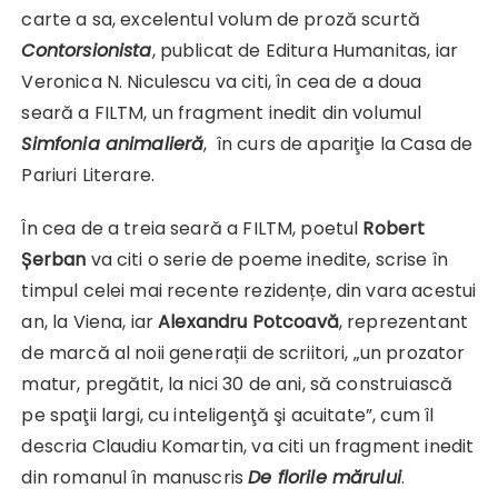
carte a sa, excelentul volum de proză scurtă
Contorsionista
, publicat de Editura Humanitas, iar
Veronica N. Niculescu va citi, în cea de a doua
seară a FILTM, un fragment inedit din volumul
Simfonia animalieră
, în curs de apariţie la Casa de
Pariuri Literare.
În cea de a treia seară a FILTM, poetul
Robert
Șerban
va citi o serie de poeme inedite, scrise în
timpul celei mai recente rezidențe, din vara acestui
an, la Viena, iar
Alexandru Potcoavă
, reprezentant
de marcă al noii generații de scriitori, „un prozator
matur, pregătit, la nici 30 de ani, să construiască
pe spaţii largi, cu inteligenţă şi acuitate”, cum îl
descria Claudiu Komartin, va citi un fragment inedit
din romanul în manuscris
De florile mărului
.