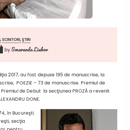
I
SCRIITORI
ŞTIRI
Smaranda Liubov
by
iţia 2017, au fost depuse 195 de manuscrise, la
crise, POEZIE – 73 de manuscrise. Premiul de
Premiul de Debut la secţiunea PROZĂ a revenit
ALEXANDRU DONE.
, în Bucureşti.
eşti, secţia
ctor pentru