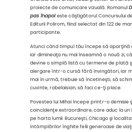
proiecte de comunicare vizuală. Romanul
D
pas înapoi
este câştigătorul Concursului d
Editurii Polirom, fiind selectat din 122 de ma
participante.
Atunci când timpul tău începe să aparţină d
iar dimineaţa nu mai înseamnă o nouă zi, c
devine o simplă listă cu termene de plată ş
alergare într-o cursă fără învingători, iar m
mai în urmă, trebuie să încetineşti, să schim
cuvinte, rabelaisian, să faci ce-ţi place.
Povestea lui Mihai începe printr-o demisie ş
coincidenţe extraordinare, care aduc la un l
pe harta lumii: Bucureşti, Chicago şi localit
întâmplărilor înghite felii generoase de vi