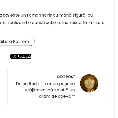
napoi
este un roman scris cu mână sigură, cu
orul realizând o construcţie romanescă fără fisuri.
ditura Polirom
NEXT POST
Doina Ruști: ”În orice poțiune
vrăjitorească se află un
dram de adevăr”