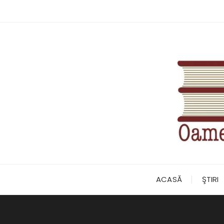
Skip
to
content
ACASĂ
ŞTIRI