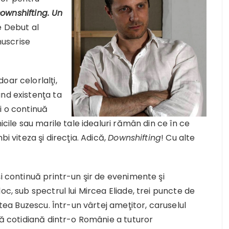
ownshifting. Un
e Debut al
nuscrise
oar celorlalţi,
ând existenţa ta
i o continuă
icile sau marile tale idealuri rămân din ce în ce
bi viteza şi direcţia. Adică,
Downshifting
! Cu alte
i continuă printr-un şir de evenimente şi
oc, sub spectrul lui Mircea Eliade, trei puncte de
atea Buzescu. Într-un vârtej ameţitor, caruselul
aţă cotidiană dintr-o Românie a tuturor