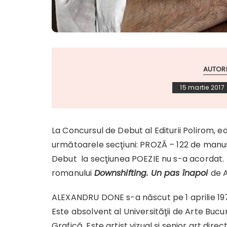
AUTOR
15 martie 2017
La Concursul de Debut al Editurii Polirom, ed
următoarele secţiuni: PROZĂ – 122 de manus
Debut la secţiunea POEZIE nu s-a acordat.
romanului
Downshifting. Un pas înapoi
de 
ALEXANDRU DONE s-a născut pe 1 aprilie 1974
Este absolvent al Universităţii de Arte Bucur
Grafică. Este artist vizual şi senior art dire