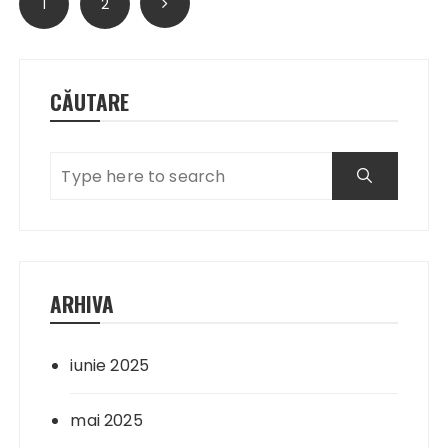
1
2
articole
CĂUTARE
ARHIVA
iunie 2025
mai 2025