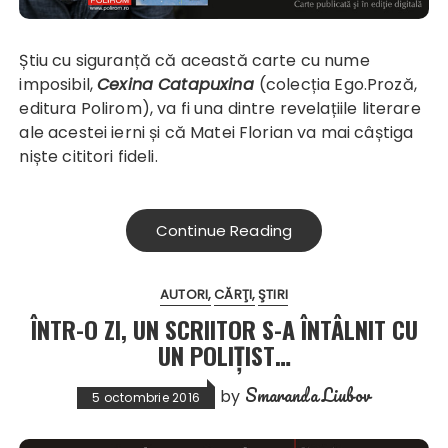
Știu cu siguranță că această carte cu nume
imposibil,
Cexina Catapuxina
(colecția Ego.Proză,
editura Polirom), va fi una dintre revelațiile literare
ale acestei ierni și că Matei Florian va mai câștiga
niște cititori fideli.
Continue Reading
AUTORI
CĂRŢI
ŞTIRI
ÎNTR-O ZI, UN SCRIITOR S-A ÎNTÂLNIT CU
UN POLIȚIST…
Smaranda Liubov
by
5 octombrie 2016