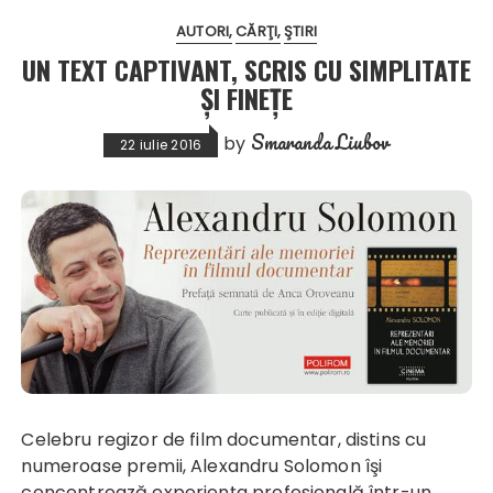
AUTORI
CĂRŢI
ŞTIRI
UN TEXT CAPTIVANT, SCRIS CU SIMPLITATE
ȘI FINEȚE
Smaranda Liubov
by
22 iulie 2016
Celebru regizor de film documentar, distins cu
numeroase premii, Alexandru Solomon îşi
concentrează experienţa profesională într-un