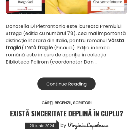
Donatella Di Pietrantonio este laureata Premiului
Strega (ediția cu numărul 78), cea mai importantă
distincție literară din Italia, pentru romanul
Vârsta
fragilă/ L’età fragile
(Einaudi). Ediția în limba
română este în curs de apariție în colecția
Biblioteca Polirom (coordonator Dan …
Continue Reading
CĂRŢI
RECENZII
SCRIITORI
EXISTĂ SINCERITATE DEPLINĂ ÎN CUPLU?
Virginia Lupulescu
by
26 iunie 2024