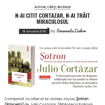
AUTORI
CĂRŢI
RECENZII
N-AI CITIT CORTAZAR, N-AI TRĂIT
MIRACULOSUL
Smaranda Liubov
by
18 ianuarie 2018
Comparat cu Ulise al lui James Joyce,
Şotron
(Rayuela)
de Julio Cortazar (Biblioteca Polirom,