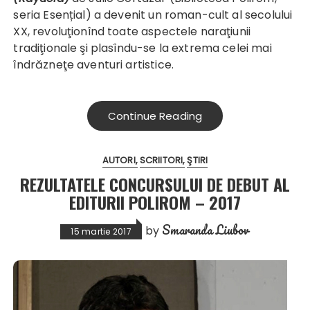
seria Esențial) a devenit un roman-cult al secolului
XX, revoluţionînd toate aspectele naraţiunii
tradiţionale şi plasîndu-se la extrema celei mai
îndrăzneţe aventuri artistice.
Continue Reading
AUTORI
SCRIITORI
ŞTIRI
REZULTATELE CONCURSULUI DE DEBUT AL
EDITURII POLIROM – 2017
Smaranda Liubov
by
15 martie 2017