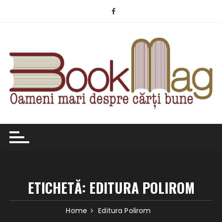
Skip
to
content
ETICHETĂ:
EDITURA POLIROM
Home
Editura Polirom