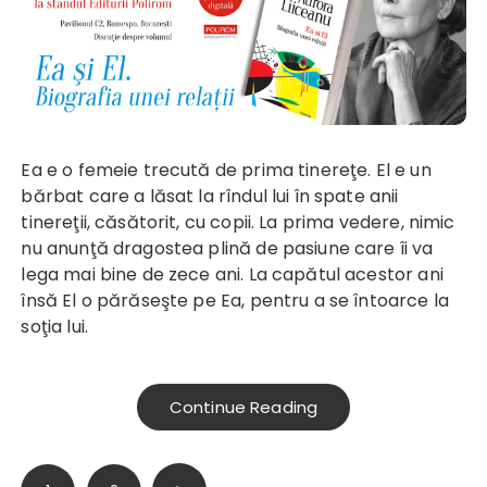
Ea e o femeie trecută de prima tinereţe. El e un
bărbat care a lăsat la rîndul lui în spate anii
tinereţii, căsătorit, cu copii. La prima vedere, nimic
nu anunţă dragostea plină de pasiune care îi va
lega mai bine de zece ani. La capătul acestor ani
însă El o părăseşte pe Ea, pentru a se întoarce la
soţia lui.
Continue Reading
Paginație