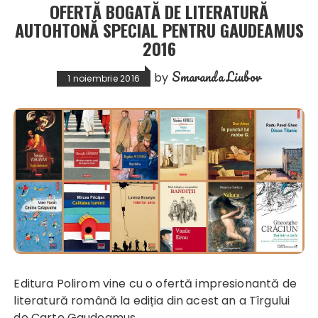
OFERTĂ BOGATĂ DE LITERATURĂ
AUTOHTONĂ SPECIAL PENTRU GAUDEAMUS
2016
Smaranda Liubov
by
1 noiembrie 2016
Editura Polirom vine cu o ofertă impresionantă de
literatură română la ediția din acest an a Tîrgului
de Carte Gaudeamus.