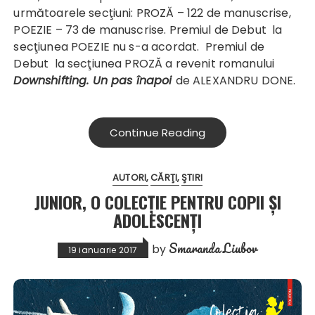
următoarele secţiuni: PROZĂ – 122 de manuscrise,
POEZIE – 73 de manuscrise. Premiul de Debut la
secţiunea POEZIE nu s-a acordat.
Premiul de
Debut la secţiunea PROZĂ a revenit romanului
Downshifting. Un pas înapoi
de ALEXANDRU DONE.
Continue Reading
AUTORI
CĂRŢI
ŞTIRI
JUNIOR, O COLECȚIE PENTRU COPII ȘI
ADOLESCENȚI
Smaranda Liubov
by
19 ianuarie 2017