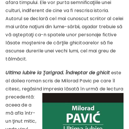
afara timpului. Ele vor purta semnificaţiile unei
culturi, indiferent de cine va fi rescrisa istoria.
Autorul se declară cel mai cunoscut scriitor al celei
mai urâte naţiuni din lume-sârbii, aşadar trebuie să
vă aşteptaţi ca-n spatele unor personaje fictive
lăsate moştenire de cărţile ghicitoarelor să fie
ascunse durerile unei vechi lumi, cel mai greu de
tălmăcit.
Ultima iubire la Ţarigrad. Îndreptar de ghicit
este
al doilea roman scris de Milorad Pavic pe care îl
citesc, regăsind impresia lăsată în urmă de lectura
precedentă:
aceea de a
mă afla într-
un ţinut mitic,