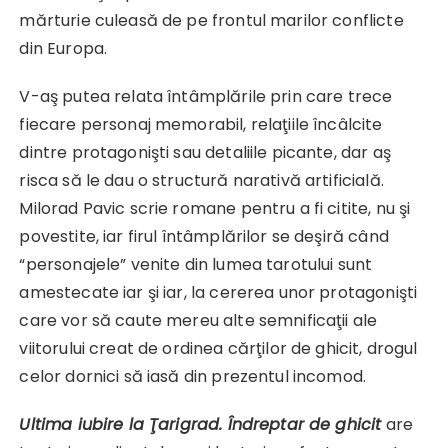
mărturie culeasă de pe frontul marilor conflicte
din Europa.
V-aş putea relata întâmplările prin care trece
fiecare personaj memorabil, relaţiile încâlcite
dintre protagonişti sau detaliile picante, dar aş
risca să le dau o structură narativă artificială.
Milorad Pavic scrie romane pentru a fi citite, nu şi
povestite, iar firul întâmplărilor se deşiră când
“personajele” venite din lumea tarotului sunt
amestecate iar şi iar, la cererea unor protagonişti
care vor să caute mereu alte semnificaţii ale
viitorului creat de ordinea cărţilor de ghicit, drogul
celor dornici să iasă din prezentul incomod.
Ultima iubire la Ţarigrad. Îndreptar de ghicit
are