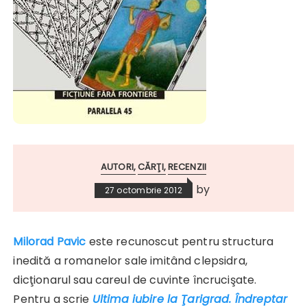
AUTORI
CĂRŢI
RECENZII
by
27 octombrie 2012
Milorad Pavic
este recunoscut pentru structura
inedită a romanelor sale imitând clepsidra,
dicţionarul sau careul de cuvinte încrucişate.
Pentru a scrie
Ultima iubire la Ţarigrad. Îndreptar