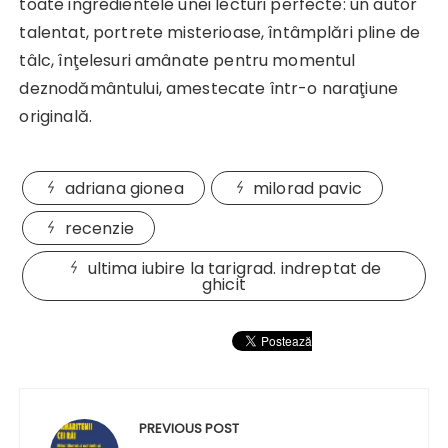
toate ingredientele unei lecturi perfecte: un autor
talentat, portrete misterioase, întâmplări pline de
tâlc, înţelesuri amânate pentru momentul
deznodământului, amestecate într-o naraţiune
originală.
adriana gionea
milorad pavic
recenzie
ultima iubire la tarigrad. indreptat de
ghicit
Navigare
în
PREVIOUS POST