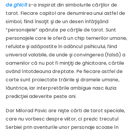
de ghicit
s-a inspirat din simbolurile cărţilor de
tarot. Fiecare capitol are denumirea unui astfel de
simbol, fiind însoţit şi de un desen înfăţişând
“personajele” apărute pe cărţile de tarot. Sunt
personajele care le oferă un chip temerilor umane,
refulate şi adăpostite în adâncul psihicului, fiind
universal valabile, de unde şi convingerea (falsă) a
oamenilor că nu pot fi minţiţi de ghicitoare, cărtile
având întotdeauna dreptate. Pe fiecare astfel de
carte sunt proiectate trăirile şi dramele umane,
lăuntrice, iar interpretările ambigue nasc iluzia
predicţiei adeverite peste ani.
Dar Milorad Pavic are nişte cărti de tarot speciale,
care nu vorbesc despre viitor, ci prezic trecutul
Serbiei prin aventurile unor personaje scoase în