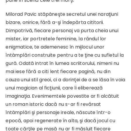
pune în scenă cele trei morţi.
Milorad Pavic stăpâneşte secretul unei naraţiuni
bizare, onirice, fără a-şi îndepărta cititorii.
Dimpotrivă, fiecare personaj va purta cheia unui
mister, iar portretele feminine, la rândul lor
enigmatice, te ademenesc în mijlocul unor
întâmplări construite pentru a te ţine cu sufletul la
gură. Odată intrat în lumea scriitorului, nimeni nu
mai iese fără a citi lent fiecare pagină, nu din
cauza unui stil greoi, ci a dorinţei de a se lăsa în voia
unui magician al ficţiunii, care îi eliberează
imaginaţia. Evenimemtele povestite ar fi alcătuit
un roman istoric dacă nu s-ar fi revărsat
întâmplări şi personaje ireale, născute într-o
epocă, apoi regenerate în alta, şi dacă jocul cu
toate cărţile pe masă nu ar fi măsluit fiecare