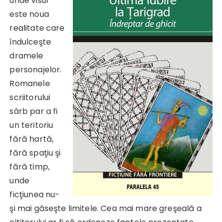
unde visul
este noua
realitate care
îndulceşte
dramele
personajelor.
Romanele
scriitorului
sârb par a fi
un teritoriu
fără hartă,
fără spaţiu şi
fără timp,
unde
ficţiunea nu-
şi mai găseşte limitele. Cea mai mare greşeală a