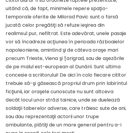
cititorului ar fi să ordoneze faptele prezentate,
uitând că, de fapt, minimele repere spaţio-
temporale oferite de Milorad Pavic sunt o farsă
jucată celor pregătiţi să refuze ieşirea din
realimsul pur, nefiltrat. Este adevărat, unele pasaje
vor să încadreze acţiunea în perioada războaielor
napoleoniene, amintind şi de câteva oraşe mari
precum Trieste, Viena şi Ţarigrad, sau de aşezările
de pe malul est-european al Dunării. Sunt ultima
concesie a scriitorului! De aici în colo fiecare cititor
trebuie să-şi găsească propriul drum prin labirintul
ficţiunii, iar oraşele cunoscute nu sunt altceva
decât locul unor străzi tainice, unde se duelează
soldaţii taberelor adverse, care trăiesc sute de ani,
sau dau reprezentaţii actorii unor trupe
ambulante, plătiţi de un mare general pentru a-i