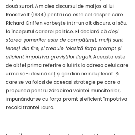
două surori. Am ales discursul de mai jos al lui
Roosevelt (1934) pentru că este cel despre care
Richard Griffen vorbește într-un alt discurs, al său,
la începutul carierei politice. El declară că
deși
starea șomerilor este de compătimit, mulți sunt
leneși din fire, și trebuie folosită forța prompt și
eficient împotriva greviștilor ilegali.
Aceasta este
de altfel prima referire a lui Iris la adresa celui care
urma să-i devină soț și gardian neînduplecat. Și
care se va folosi de aceeași strategie pe care o
propunea pentru zdrobirea voinței muncitorilor,
impunându-se cu forța promt și eficient împotriva
recalcitrantei Laura.