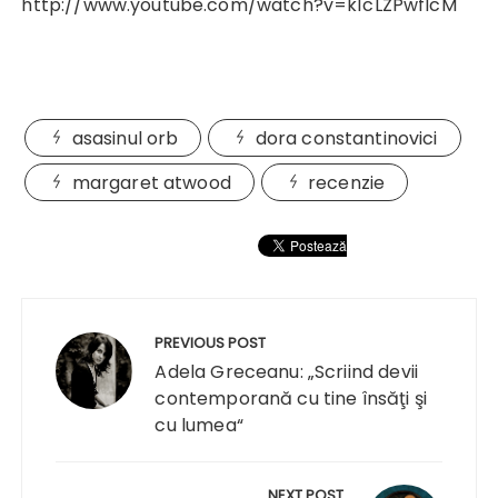
http://www.youtube.com/watch?v=k1cLZPwfIcM
asasinul orb
dora constantinovici
margaret atwood
recenzie
Navigare
în
PREVIOUS POST
articole
Adela Greceanu: „Scriind devii
contemporană cu tine însăţi şi
cu lumea“
NEXT POST