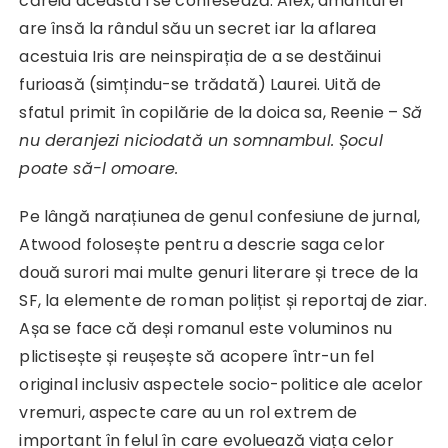
căreia aceasta i se confesează. Alex, amantul ei
are însă la rândul său un secret iar la aflarea
acestuia Iris are neinspirația de a se destăinui
furioasă (simțindu-se trădată) Laurei. Uită de
sfatul primit în copilărie de la doica sa, Reenie –
Să
nu deranjezi niciodată un somnambul. Șocul
poate să-l omoare.
Pe lângă narațiunea de genul confesiune de jurnal,
Atwood folosește pentru a descrie saga celor
două surori mai multe genuri literare și trece de la
SF, la elemente de roman polițist și reportaj de ziar.
Așa se face că deși romanul este voluminos nu
plictisește și reușește să acopere într-un fel
original inclusiv aspectele socio-politice ale acelor
vremuri, aspecte care au un rol extrem de
important în felul în care evoluează viața celor