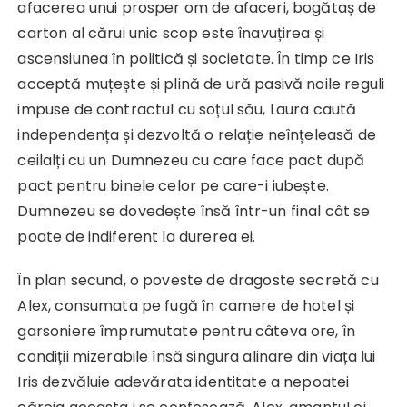
afacerea unui prosper om de afaceri, bogătaș de
carton al cărui unic scop este înavuțirea și
ascensiunea în politică și societate. În timp ce Iris
acceptă muțește și plină de ură pasivă noile reguli
impuse de contractul cu soțul său, Laura caută
independența și dezvoltă o relație neînțeleasă de
ceilalți cu un Dumnezeu cu care face pact după
pact pentru binele celor pe care-i iubește.
Dumnezeu se dovedește însă într-un final cât se
poate de indiferent la durerea ei.
În plan secund, o poveste de dragoste secretă cu
Alex, consumata pe fugă în camere de hotel și
garsoniere împrumutate pentru câteva ore, în
condiții mizerabile însă singura alinare din viața lui
Iris dezvăluie adevărata identitate a nepoatei