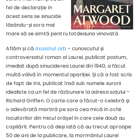
fel de declarație în
acest sens se sinucide
lăsându-și sora mai
mare să se simtă pentru totdeauna vinovată.
Aflăm și că
Asasinul orb
– cunoscutul și
controversatul roman al Laurei, publicat postum,
imediat după sinuciderea Laurei din 1940, a făcut
multă vâlvă în momentul apariției. Și că a fost scris
de fapt de Iris, publicat însă sub numele surorii
idealiste ca un fel de răzbunare la adresa soțului –
Richard Griffen. O carte care a făcut-o celebră și
o adevărată martiră pe sora cea mică în ochii
locuitorilor din micul orășel în care cele două au
copilărit. Pentru că deși iată că au trecut aproape
50 de ani de la publicare, la mormântul Laurei