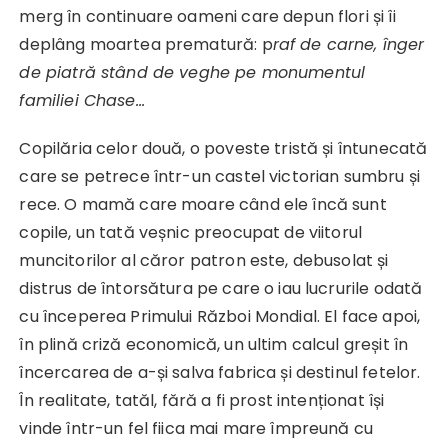
merg în continuare oameni care depun flori și îi
deplâng moartea prematură: p
raf de carne, înger
de piatră stând de veghe pe monumentul
familiei Chase…
Copilăria celor două, o poveste tristă și întunecată
care se petrece într-un castel victorian sumbru și
rece. O mamă care moare când ele încă sunt
copile, un tată veșnic preocupat de viitorul
muncitorilor al căror patron este, debusolat și
distrus de întorsătura pe care o iau lucrurile odată
cu începerea Primului Război Mondial. El face apoi,
în plină criză economică, un ultim calcul greșit în
încercarea de a-și salva fabrica și destinul fetelor.
În realitate, tatăl, fără a fi prost intenționat își
vinde într-un fel fiica mai mare împreună cu