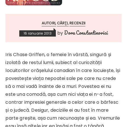
AUTORI
CĂRŢI
RECENZII
Dora Constantinovici
by
16 ianuarie 2013
Iris Chase Griffen, o femeie în vârstă, singură și
izolată de restul lumii, subiect al curiozității
locuitorilor orășelului canadian în care locuiește, își
povestește viața nepoatei sale pe care nu crede
să o mai vadă înainte de a muri. Povestea ei nu
este una comodă, așa cum nici viața ei n-a fost,
contrar impresiei generale a celor care o bârfesc
și o judecă. Desigur, deciziile ei au fost în mare
parte greșite, așa cum recunoaște și ea. Vremurile
erau însă altele iar ea însăși a fost o tânără