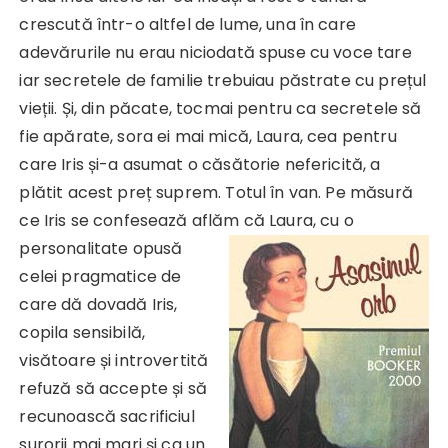
crescută într-o altfel de lume, una în care
adevărurile nu erau niciodată spuse cu voce tare
iar secretele de familie trebuiau păstrate cu prețul
vieții. Și, din păcate, tocmai pentru ca secretele să
fie apărate, sora ei mai mică, Laura, cea pentru
care Iris și-a asumat o căsătorie nefericită, a
plătit acest preț suprem. Totul în van. Pe măsură
ce Iris se confesează aflăm că Laura, cu o
personalitate opusă
celei pragmatice de
care dă dovadă Iris,
copila sensibilă,
visătoare și introvertită
refuză să accepte și să
recunoască sacrificiul
surorii mai mari și ca un