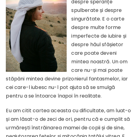
despre speranțe
spulberate și despre
singurătate. E o carte
despre multe forme
imperfecte de iubire și
despre hăul sfâșietor
care poate deveni
mintea noastră. Un om
care nu-și mai poate
stăpâni mintea devine prizonierul fantasmelor, iar
cei care-l iubesc nu-l pot ajuta să se smulgă
pentru a se întoarce înapoi în realitate.
Eu am citit cartea aceasta cu dificultate, am luat-o
și am lăsat-o de zeci de ori, pentru că e cumplit să
urmărești înstrăinarea mamei de copii și de sine,
neajutorarea fetelor și mitocănia tatălui vitreg. E