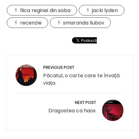
fiica reginei din saba
jacki lyden
recenzie
smaranda liubov
Navigare
în
PREVIOUS POST
articole
Păcatul, o carte care te învață
viața
NEXT POST
Dragostea ca haos