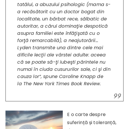
tatălui, a abuzului psihologic (mama s-
a recăsătorit cu un doctor bogat din
localitate, un bărbat rece, sălbatic de
autoritar, a cărui dominaţie despotică
asupra familiei este înfăţişată cu o
forţă remarcabilă), a neajutorării…
Lyden transmite una dintre cele mai
dificile lecţii ale vârstei adulte: aceea
că se poate să-ţi iubeşti părintele nu
numai în ciuda cusururilor sale, ci şi din
cauza lor“
, spune Caroline Knapp de
la The New York Times Book Review.
E o carte despre
suferință și toleranță,