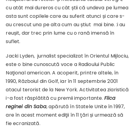
cu atât mai dureros cu cât știi că undeva pe lumea
asta sunt copilele care au suferit atunci și care s-
au crescut una pe alta cum au știut mai bine. :i au
reușit, dar trec prin lume cu o rană imensă în
suflet.
Jacki Lyden, jurnalist specializat în Orientul Mijlociu,
este o bine cunoscută voce a Radioului Public
Naţional american. A acoperit, printre altele, în
1990, Războiul din Golf, iar în 11 septembrie 2001
atacul terorist de la New York. Activitatea ziaristică
i-a fost răsplătită cu premii importante.
Fiica
reginei din Saba
, apărută în Statele Unite în 1997,
are în acest moment ediţii în 11 ţări și urmează să
fie ecranizată.