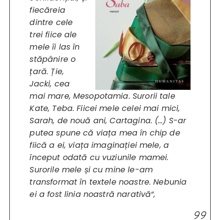
fiecăreia
dintre cele
trei fiice ale
mele îi las în
stăpânire o
țară. Ție,
Jacki, cea
mai mare, Mesopotamia. Surorii tale
Kate, Teba. Fiicei mele celei mai mici,
Sarah, de nouă ani, Cartagina. (…) S-ar
putea spune că viața mea în chip de
fiică a ei, viața imaginației mele, a
început odată cu vuziunile mamei.
Surorile mele și cu mine le-am
transformat în textele noastre. Nebunia
ei a fost linia noastră narativă“,