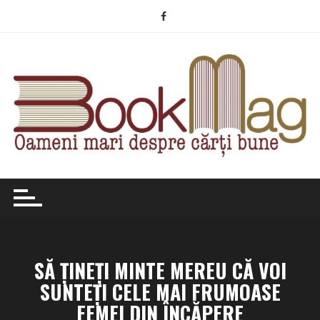
Skip
to
content
SĂ ȚINEȚI MINTE MEREU CĂ VOI
SUNTEȚI CELE MAI FRUMOASE
FEMEI DIN ÎNCĂPERE