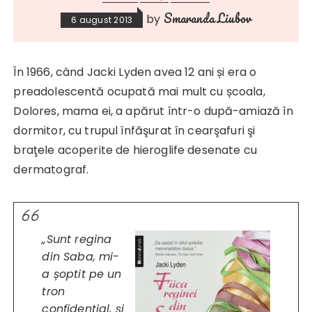
Smaranda Liubov
by
6 august 2013
În 1966, când Jacki Lyden avea 12 ani și era o
preadolescentă ocupată mai mult cu școala,
Dolores, mama ei, a apărut într-o după-amiază în
dormitor, cu trupul înfăşurat în cearşafuri şi
braţele acoperite de hieroglife desenate cu
dermatograf.
„Sunt regina
din Saba, mi-
a șoptit pe un
tron
confidențial, și