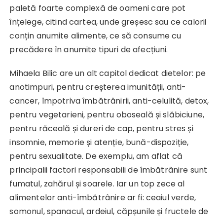
paletă foarte complexă de oameni care pot
înțelege, citind cartea, unde greșesc sau ce calorii
conțin anumite alimente, ce să consume cu
precădere în anumite tipuri de afecțiuni.
Mihaela Bilic are un alt capitol dedicat dietelor: pe
anotimpuri, pentru creșterea imunității, anti-
cancer, împotriva îmbătrânirii, anti-celulită, detox,
pentru vegetarieni, pentru oboseală și slăbiciune,
pentru răceală și dureri de cap, pentru stres și
insomnie, memorie și atenție, bună-dispoziție,
pentru sexualitate. De exemplu, am aflat că
principalii factori responsabili de îmbătrânire sunt
fumatul, zahărul și soarele. Iar un top zece al
alimentelor anti-îmbătrânire ar fi: ceaiul verde,
somonul, spanacul, ardeiul, căpșunile și fructele de