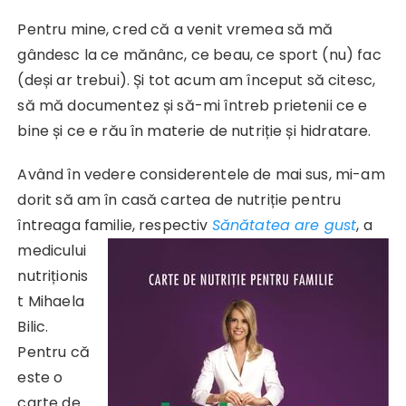
Pentru mine, cred că a venit vremea să mă
gândesc la ce mănânc, ce beau, ce sport (nu) fac
(deși ar trebui). Și tot acum am început să citesc,
să mă documentez și să-mi întreb prietenii ce e
bine și ce e rău în materie de nutriție și hidratare.
Având în vedere considerentele de mai sus, mi-am
dorit să am în casă cartea de nutriție pentru
întreaga familie,
respectiv
Sănătatea are gust
, a
medicului
nutriționis
t Mihaela
Bilic.
Pentru că
este o
carte de