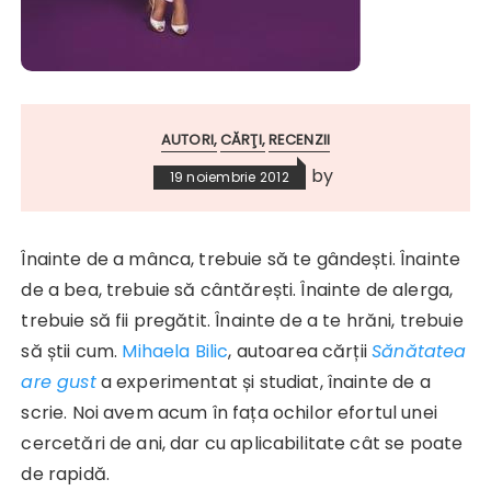
AUTORI
CĂRŢI
RECENZII
by
19 noiembrie 2012
Înainte de a mânca, trebuie să te gândești. Înainte
de a bea, trebuie să cântărești. Înainte de alerga,
trebuie să fii pregătit. Înainte de a te hrăni, trebuie
să știi cum.
Mihaela Bilic
, autoarea cărții
Sănătatea
are gust
a experimentat și studiat, înainte de a
scrie. Noi avem acum în fața ochilor efortul unei
cercetări de ani, dar cu aplicabilitate cât se poate
de rapidă.