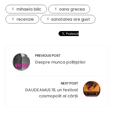
mihaela bilic
oana grecea
recenzie
sanatatea are gust
Navigare
în
PREVIOUS POST
articole
Despre munca polițiștilor
NEXT POST
GAUDEAMUS 19, un festival
cosmopolit al cărții