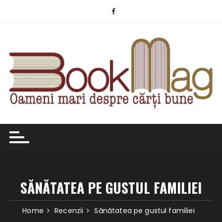
Skip
to
content
SĂNĂTATEA PE GUSTUL FAMILIEI
Home
Recenzii
Sănătatea pe gustul familiei