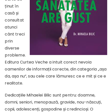
ținut în
casă și
consultat
atunci
cânt treci
prin
diverse
probleme.
Editura Curtea Veche a intuit corect nevoia
oamenilor de informații corecte, din categoria „așa
da, așa nu“, sau cele care lămuresc ce e mit și ce e
realitate.
Dedicațiile Mihaelei Bilic sunt pentru: doamne,
domni, seniori, menopauză, gravide, nou-născuți,
copii, adolescenți, gospodine și credincioși. O