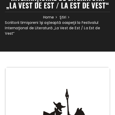
„LA VEST DE EST / LA EST DE VEST“
Home
Ştiri
Scriitorii timişoreni îşi aşteaptă oaspeţii la Festivalul
Internaţional de Literatură „La Vest de Est / La Est de
Vest“