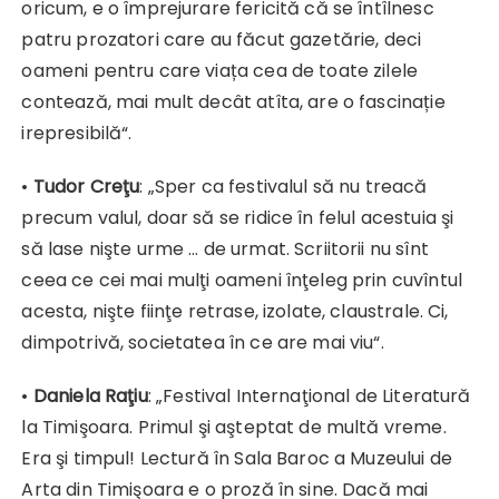
oricum, e o împrejurare fericită că se întîlnesc
patru prozatori care au făcut gazetărie, deci
oameni pentru care viața cea de toate zilele
contează, mai mult decât atîta, are o fascinație
irepresibilă“.
•
Tudor Creţu
: „Sper ca festivalul să nu treacă
precum valul, doar să se ridice în felul acestuia şi
să lase nişte urme … de urmat. Scriitorii nu sînt
ceea ce cei mai mulţi oameni înţeleg prin cuvîntul
acesta, nişte fiinţe retrase, izolate, claustrale. Ci,
dimpotrivă, societatea în ce are mai viu“.
•
Daniela Raţiu
: „Festival Internaţional de Literatură
la Timişoara. Primul şi aşteptat de multă vreme.
Era şi timpul! Lectură în Sala Baroc a Muzeului de
Arta din Timişoara e o proză în sine. Dacă mai