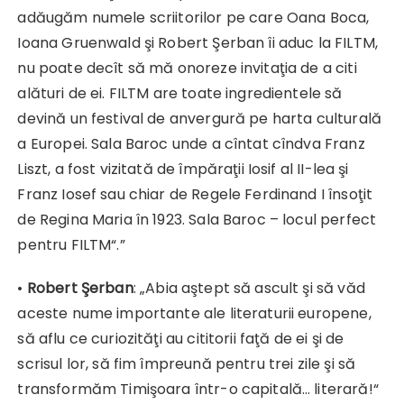
adăugăm numele scriitorilor pe care Oana Boca,
Ioana Gruenwald şi Robert Şerban îi aduc la FILTM,
nu poate decît să mă onoreze invitaţia de a citi
alături de ei. FILTM are toate ingredientele să
devină un festival de anvergură pe harta culturală
a Europei. Sala Baroc unde a cîntat cîndva Franz
Liszt, a fost vizitată de împăraţii Iosif al II-lea şi
Franz Iosef sau chiar de Regele Ferdinand I însoţit
de Regina Maria în 1923. Sala Baroc – locul perfect
pentru FILTM“.”
•
Robert Şerban
: „Abia aştept să ascult şi să văd
aceste nume importante ale literaturii europene,
să aflu ce curiozităţi au cititorii faţă de ei şi de
scrisul lor, să fim împreună pentru trei zile şi să
transformăm Timişoara într-o capitală… literară!“