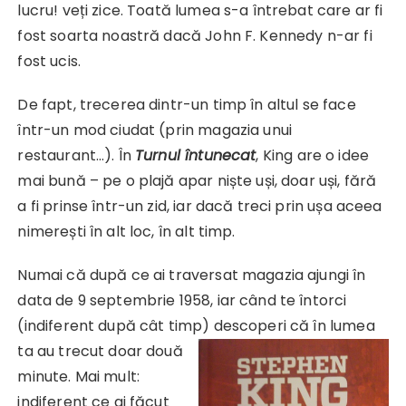
lucru! veți zice. Toată lumea s-a întrebat care ar fi
fost soarta noastră dacă John F. Kennedy n-ar fi
fost ucis.
De fapt, trecerea dintr-un timp în altul se face
într-un mod ciudat (prin magazia unui
restaurant…). În
Turnul întunecat
, King are o idee
mai bună – pe o plajă apar niște uși, doar uși, fără
a fi prinse într-un zid, iar dacă treci prin ușa aceea
nimerești în alt loc, în alt timp.
Numai că după ce ai traversat magazia ajungi în
data de 9 septembrie 1958, iar când te întorci
(indiferent după cât timp) descoperi că în lumea
ta au trecut doar două
minute. Mai mult:
indiferent ce ai făcut