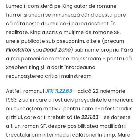
Lumea îl consideră pe King autor de romane
horror și uneori se minunează când acesta pare
că rătăcește drumul ce-i părea destinat. În
realitate, King a scris o mulțime de romane SF,
unele publicate sub pseudonim, altele (precum
Firestarter
sau
Dead Zone
) sub nume propriu. Fără
a mai pomeni de romane mainstream – pentru că
Stephen King și-a dorit întotdeauna
recunoașterea criticii mainstream.
Astfel, romanul
JFK
11.22.63
– adică 22 noiembrie
1963, ziua în care a fost ucis președintele american;
nu cunoaștem motivul pentru care n-a fost tradus
și titlul, care ar fi trebuit să fie
22.11.63
– se dorește
a fi un roman SF, despre posibilitatea modificării
trecutului prin intermediul călătoriei în timp. Mare