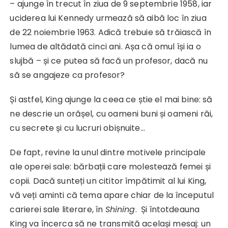
– ajunge în trecut în ziua de 9 septembrie 1958, iar
uciderea lui Kennedy urmează să aibă loc în ziua
de 22 noiembrie 1963. Adică trebuie să trăiască în
lumea de altădată cinci ani. Așa că omul își ia o
slujbă – și ce putea să facă un profesor, dacă nu
să se angajeze ca profesor?
Și astfel, King ajunge la ceea ce știe el mai bine: să
ne descrie un orășel, cu oameni buni și oameni răi,
cu secrete și cu lucruri obișnuite…
De fapt, revine la unul dintre motivele principale
ale operei sale: bărbații care molestează femei și
copii. Dacă sunteți un cititor împătimit al lui King,
vă veți aminti că tema apare chiar de la începutul
carierei sale literare, în
Shining
. Și întotdeauna
King va încerca să ne transmită același mesaj: un