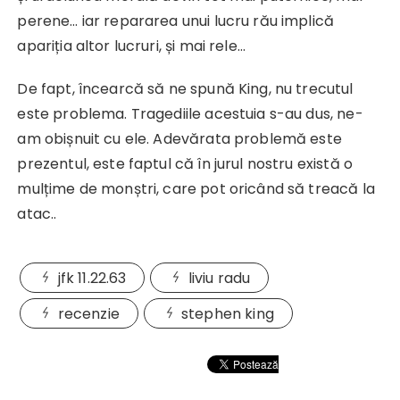
perene… iar repararea unui lucru rău implică
apariția altor lucruri, și mai rele…
De fapt, încearcă să ne spună King, nu trecutul
este problema. Tragediile acestuia s-au dus, ne-
am obișnuit cu ele. Adevărata problemă este
prezentul, este faptul că în jurul nostru există o
mulțime de monștri, care pot oricând să treacă la
atac..
jfk 11.22.63
liviu radu
recenzie
stephen king