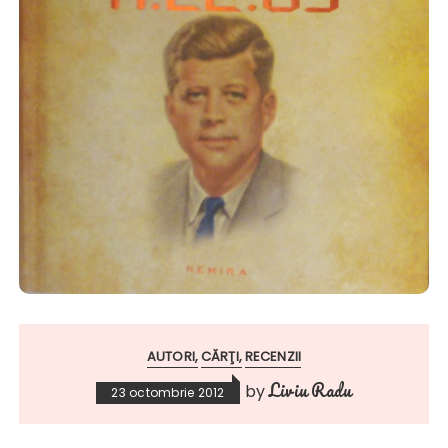
AUTORI
CĂRŢI
RECENZII
Liviu Radu
by
23 octombrie 2012