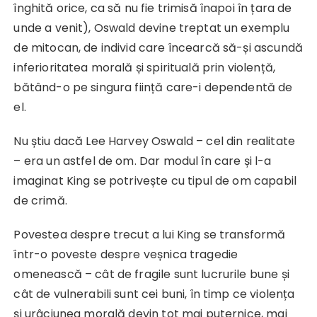
înghită orice, ca să nu fie trimisă înapoi în țara de
unde a venit), Oswald devine treptat un exemplu
de mitocan, de individ care încearcă să-și ascundă
inferioritatea morală și spirituală prin violență,
bătând-o pe singura ființă care-i dependentă de
el.
Nu știu dacă Lee Harvey Oswald – cel din realitate
– era un astfel de om. Dar modul în care și l-a
imaginat King se potrivește cu tipul de om capabil
de crimă.
Povestea despre trecut a lui King se transformă
într-o poveste despre veșnica tragedie
omenească – cât de fragile sunt lucrurile bune și
cât de vulnerabili sunt cei buni, în timp ce violența
și urâciunea morală devin tot mai puternice, mai