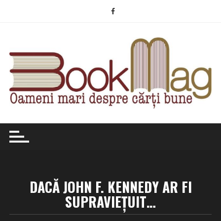
Skip
to
content
DACĂ JOHN F. KENNEDY AR FI
SUPRAVIEȚUIT…