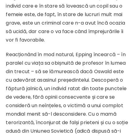
individ care e în stare să lovească un copil sau o
femeie este, de fapt, în stare de lucruri mult mai
grave, este un criminal care n-a avut încă ocazia
să ucidă, dar care o va face când împrejurările îi
vor fi favorabile.
Reacționând în mod natural, Epping încearcă – în
paralel cu viața sa obișnuită de profesor în lumea
din trecut – să se lămurească dacă Oswald este
cu adevărat asasinul președintelui. Descoperă o
făptură jalnică, un individ ratat din toate punctele
de vedere, fără opinii consecvente și care se
consideră un neînțeles, o victimă a unui complot
mondial menit să-l desconsidere. Cu o mamă
terorizantă, înconjurat de falși prieteni și cu o soție
adusă din Uniunea Sovietică (adică dispusă să-i