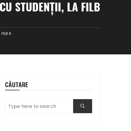
CU STUDENȚII, LA FILB
 FILB 9
CĂUTARE