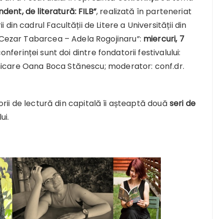
ndent, de literatură: FILB”
, realizată în parteneriat
in cadrul Facultății de Litere a Universității din
 „Cezar Tabarcea – Adela Rogojinaru”:
miercuri, 7
i conferinței sunt doi dintre fondatorii festivalului:
municare Oana Boca Stănescu; moderator: conf.dr.
torii de lectură din capitală îi așteaptă două
seri de
ui.