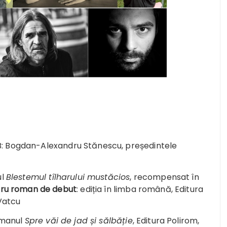
ILB: Bogdan-Alexandru Stănescu, președintele
ul
Blestemul tîlharului mustăcios
, recompensat în
tru roman de debut
: ediția în limba română, Editura
Vatcu
omanul
Spre văi de jad și sălbăție
, Editura Polirom,