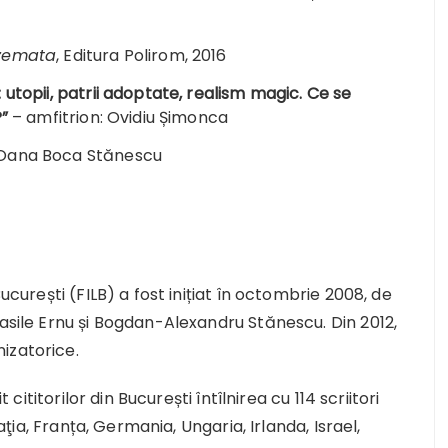
zemata
, Editura Polirom, 2016
 utopii, patrii adoptate, realism magic. Ce se
”
– amfitrion: Ovidiu Șimonca
B: Oana Boca Stănescu
București (FILB) a fost inițiat în octombrie 2008, de
Vasile Ernu și Bogdan-Alexandru Stănescu. Din 2012,
izatorice.
 cititorilor din București întîlnirea cu 114 scriitori
oaţia, Franța, Germania, Ungaria, Irlanda, Israel,