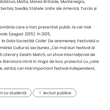
oldova, Malta, Marea Britanie, Muntenegru,
 Serbia, Suedia, Statele Unite ale Americii, Turcia și
n România care a fost prezentat public la cel mai
als (august 2015). În 2015,
 la Gala Societății Civile! De asemenea, Festivalul a
omânia Cultural, secțiunea „Cel mai bun festival al
ești Literary Death Match, un show internațional de
literatura intră în ringul de box, proiectul cu „cele
e, astăzi, cel mai important festival independent,
iri cu studentii
lecturi publice