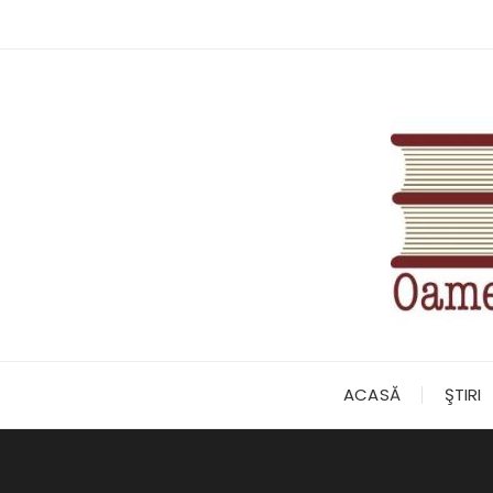
Skip
to
content
ACASĂ
ŞTIRI