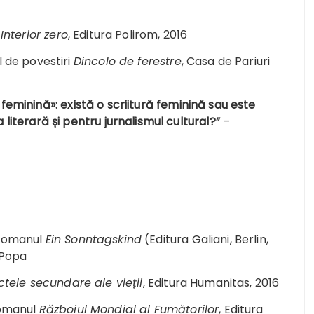
l
Interior zero
, Editura Polirom, 2016
l de povestiri
Dincolo de ferestre
, Casa de Pariuri
 feminină»: există o scriitură feminină sau este
literară și pentru jurnalismul cultural?”
–
 romanul
Ein Sonntagskind
(Editura Galiani, Berlin,
 Popa
ctele secundare ale vieții
, Editura Humanitas, 2016
romanul
Războiul Mondial al Fumătorilor
, Editura