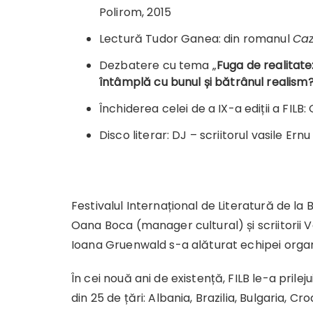
Polirom, 2015
Lectură Tudor Ganea: din romanul
Ca
Dezbatere cu tema „
Fuga de realitate:
întâmplă cu bunul și bătrânul realism?
Închiderea celei de a IX-a ediții a FIL
Disco literar: DJ – scriitorul vasile Ernu
Festivalul Internațional de Literatură de la 
Oana Boca (manager cultural) și scriitorii 
Ioana Gruenwald s-a alăturat echipei organ
În cei nouă ani de existență, FILB le-a prilejuit
din 25 de țări: Albania, Brazilia, Bulgaria, Cr