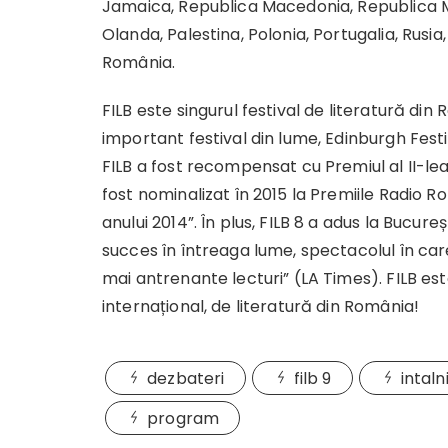
Jamaica, Republica Macedonia, Republica M
Olanda, Palestina, Polonia, Portugalia, Rusia,
România.
FILB este singurul festival de literatură di
important festival din lume, Edinburgh Festiv
FILB a fost recompensat cu Premiul al II-lea
fost nominalizat în 2015 la Premiile Radio R
anului 2014”. În plus, FILB 8 a adus la Bucur
succes în întreaga lume, spectacolul în care 
mai antrenante lecturi” (LA Times). FILB est
internațional, de literatură din România!
dezbateri
filb 9
intaln
program