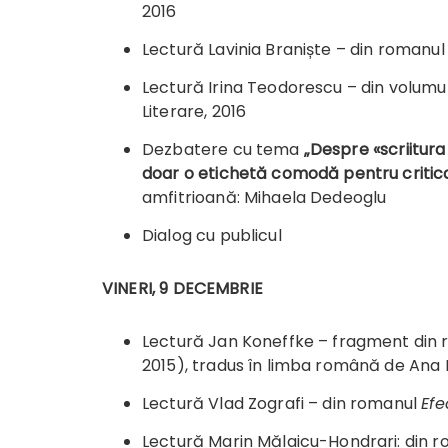
2016
Lectură Lavinia Braniște – din romanu
Lectură Irina Teodorescu – din volumu
Literare, 2016
Dezbatere cu tema
„Despre «scriitura
doar o etichetă comodă pentru critica 
amfitrioană: Mihaela Dedeoglu
Dialog cu publicul
VINERI, 9 DECEMBRIE
Lectură Jan Koneffke – fragment din
2015), tradus în limba română de Ana
Lectură Vlad Zografi – din romanul
Efe
Lectură Marin Mălaicu-Hondrari: din 