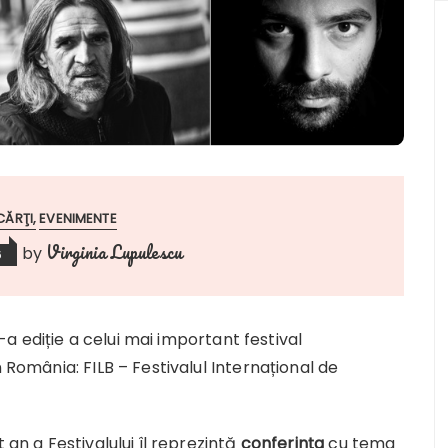
CĂRŢI
EVENIMENTE
Virginia Lupulescu
by
6
a ediție a celui mai important festival
n România: FILB – Festivalul Internațional de
 an a Festivalului îl reprezintă
conferința
cu tema