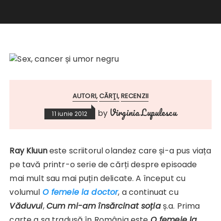
AUTORI
CĂRŢI
RECENZII
Virginia Lupulescu
by
11 iunie 2012
Ray Kluun
este scriitorul olandez care și-a pus viața
pe tavă printr-o serie de cărți despre episoade
mai mult sau mai puțin delicate. A început cu
volumul
O femeie la doctor
, a continuat cu
Văduvul
,
Cum mi-am însărcinat soția
ș.a. Prima
carte a sa tradusă în România este
O femeie la