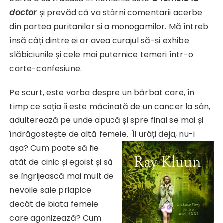
doctor
și prevăd că va stârni comentarii acerbe
din partea puritanilor și a monogamilor. Mă întreb
însă câți dintre ei ar avea curajul să-și exhibe
slăbiciunile și cele mai puternice temeri într-o
carte-confesiune.
Pe scurt, este vorba despre un bărbat care, în
timp ce soția îi este măcinată de un cancer la sân,
adulterează pe unde apucă și spre final se mai și
îndrăgostește de altă femeie.
Îl urâți deja, nu-i
așa? Cum poate să fie
atât de cinic și egoist și să
se îngrijească mai mult de
nevoile sale priapice
decât de biata femeie
care agonizează? Cum