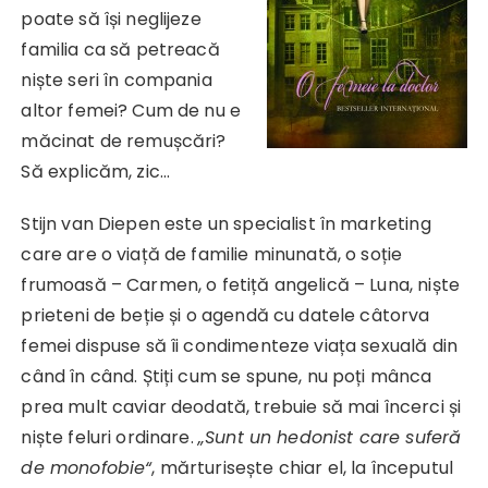
poate să își neglijeze
familia ca să petreacă
niște seri în compania
altor femei? Cum de nu e
măcinat de remușcări?
Să explicăm, zic…
Stijn van Diepen este un specialist în marketing
care are o viață de familie minunată, o soție
frumoasă – Carmen, o fetiță angelică – Luna, niște
prieteni de beție și o agendă cu datele câtorva
femei dispuse să îi condimenteze viața sexuală din
când în când. Știți cum se spune, nu poți mânca
prea mult caviar deodată, trebuie să mai încerci și
niște feluri ordinare.
„Sunt un hedonist care suferă
de monofobie“
, mărturisește chiar el, la începutul