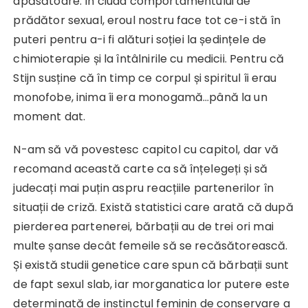
apăsătoare. În ciuda comportamentului de
prădător sexual, eroul nostru face tot ce-i stă în
puteri pentru a-i fi alături soției la ședințele de
chimioterapie și la întâlnirile cu medicii. Pentru că
Stijn susține că în timp ce corpul și spiritul îi erau
monofobe, inima îi era monogamă…până la un
moment dat.
N-am să vă povestesc capitol cu capitol, dar vă
recomand această carte ca să înțelegeți și să
judecați mai puțin aspru reacțiile partenerilor în
situații de criză. Există statistici care arată că după
pierderea partenerei, bărbații au de trei ori mai
multe șanse decât femeile să se recăsătorească.
Și există studii genetice care spun că bărbații sunt
de fapt sexul slab, iar morganatica lor putere este
determinată de instinctul feminin de conservare a