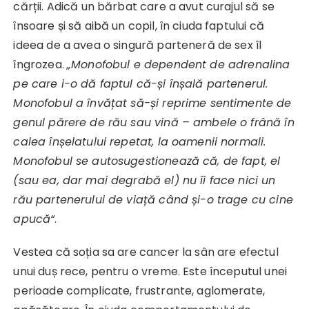
cărții. Adică un bărbat care a avut curajul să se
însoare și să aibă un copil, în ciuda faptului că
ideea de a avea o singură parteneră de sex îl
îngrozea.
„
Monofobul e dependent de adrenalina
pe care i-o dă faptul că-și înșală partenerul.
Monofobul a învățat să-și reprime sentimente de
genul părere de rău sau vină – ambele o frână în
calea înșelatului repetat, la oamenii normali.
Monofobul se autosugestionează că, de fapt, el
(sau ea, dar mai degrabă el) nu îi face nici un
rău partenerului de viață când și-o trage cu cine
apucă“
.
Vestea că soția sa are cancer la sân are efectul
unui duș rece, pentru o vreme. Este începutul unei
perioade complicate, frustrante, aglomerate,