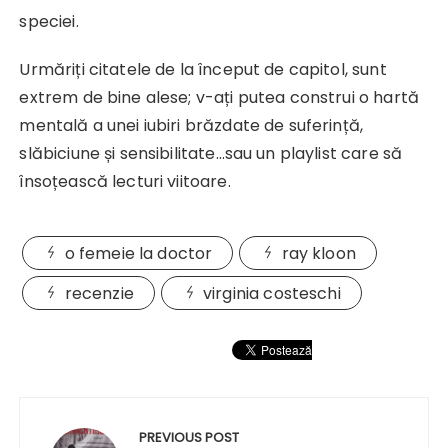
speciei.
Urmăriți citatele de la început de capitol, sunt
extrem de bine alese; v-ați putea construi o hartă
mentală a unei iubiri brăzdate de suferință,
slăbiciune și sensibilitate…sau un playlist care să
însoțească lecturi viitoare.
o femeie la doctor
ray kloon
recenzie
virginia costeschi
Navigare
în
PREVIOUS POST