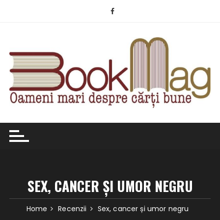
Skip
to
content
SEX, CANCER ȘI UMOR NEGRU
Home
Recenzii
Sex, cancer și umor negru