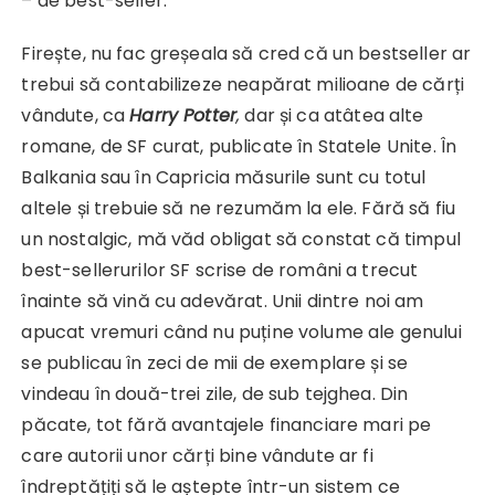
– de best-seller.
Firește, nu fac greșeala să cred că un bestseller ar
trebui să contabilizeze neapărat milioane de cărți
vândute, ca
Harry Potter
,
dar și ca atâtea alte
romane, de SF curat, publicate în Statele Unite. În
Balkania sau în Capricia măsurile sunt cu totul
altele și trebuie să ne rezumăm la ele. Fără să fiu
un nostalgic, mă văd obligat să constat că timpul
best-sellerurilor SF scrise de români a trecut
înainte să vină cu adevărat. Unii dintre noi am
apucat vremuri când nu puține volume ale genului
se publicau în zeci de mii de exemplare și se
vindeau în două-trei zile, de sub tejghea. Din
păcate, tot fără avantajele financiare mari pe
care autorii unor cărți bine vândute ar fi
îndreptățiți să le aștepte într-un sistem ce