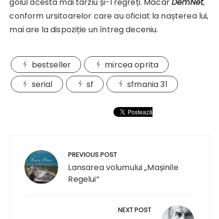
golul acesta mai târziu și-l regreți. Măcar
DemNet
,
conform ursitoarelor care au oficiat la nașterea lui,
mai are la dispoziție un întreg deceniu.
bestseller
mircea oprita
serial
sf
sfmania 31
Navigare
în
PREVIOUS POST
articole
Lansarea volumului „Mașinile
Regelui”
NEXT POST