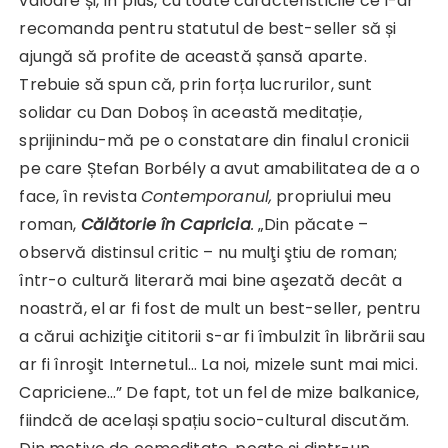
valoare și, în plus, cu toate caracteristicile ce l-ar
recomanda pentru statutul de best-seller să și
ajungă să profite de această șansă aparte.
Trebuie să spun că, prin forța lucrurilor, sunt
solidar cu Dan Doboș în această meditație,
sprijinindu-mă pe o constatare din finalul cronicii
pe care Ștefan Borbély a avut amabilitatea de a o
face, în revista
Contemporanul,
propriului meu
roman,
Călătorie în Capricia
.
„Din păcate –
observă distinsul critic – nu mulţi ştiu de roman;
într-o cultură literară mai bine aşezată decât a
noastră, el ar fi fost de mult un best-seller, pentru
a cărui achiziţie cititorii s-ar fi îmbulzit în librării sau
ar fi înroşit Internetul… La noi, mizele sunt mai mici.
Capriciene…” De fapt, tot un fel de mize balkanice,
fiindcă de același spațiu socio-cultural discutăm.