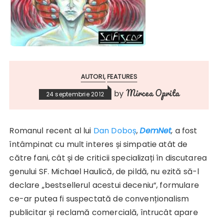
AUTORI
FEATURES
Mircea Oprita
by
24 septembrie 2012
Romanul recent al lui
Dan Doboș
,
DemNet
,
a fost
întâmpinat cu mult interes și simpatie atât de
către fani, cât și de criticii specializați în discutarea
genului SF. Michael Haulică, de pildă, nu ezită să-l
declare „bestsellerul acestui deceniu“, formulare
ce-ar putea fi suspectată de convenționalism
publicitar și reclamă comercială, întrucât apare