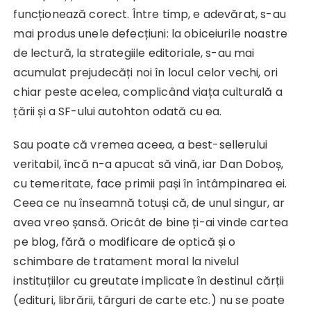
funcționează corect. Între timp, e adevărat, s-au
mai produs unele defecțiuni: la obiceiurile noastre
de lectură, la strategiile editoriale, s-au mai
acumulat prejudecăți noi în locul celor vechi, ori
chiar peste acelea, complicând viața culturală a
țării și a SF-ului autohton odată cu ea.
Sau poate că vremea aceea, a best-sellerului
veritabil, încă n-a apucat să vină, iar Dan Doboș,
cu temeritate, face primii pași în întâmpinarea ei.
Ceea ce nu înseamnă totuși că, de unul singur, ar
avea vreo șansă. Oricât de bine ți-ai vinde cartea
pe blog, fără o modificare de optică și o
schimbare de tratament moral la nivelul
instituțiilor cu greutate implicate în destinul cărții
(edituri, librării, târguri de carte etc.) nu se poate