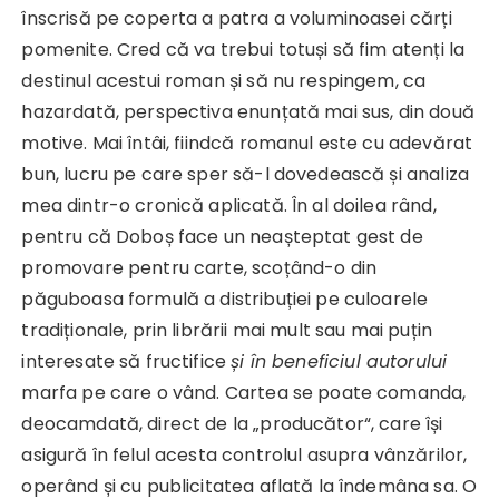
înscrisă pe coperta a patra a voluminoasei cărți
pomenite. Cred că va trebui totuși să fim atenți la
destinul acestui roman și să nu respingem, ca
hazardată, perspectiva enunțată mai sus, din două
motive. Mai întâi, fiindcă romanul este cu adevărat
bun, lucru pe care sper să-l dovedească și analiza
mea dintr-o cronică aplicată. În al doilea rând,
pentru că Doboș face un neașteptat gest de
promovare pentru carte, scoțând-o din
păguboasa formulă a distribuției pe culoarele
tradiționale, prin librării mai mult sau mai puțin
interesate să fructifice
și în beneficiul autorului
marfa pe care o vând. Cartea se poate comanda,
deocamdată, direct de la „producător“, care își
asigură în felul acesta controlul asupra vânzărilor,
operând și cu publicitatea aflată la îndemâna sa. O