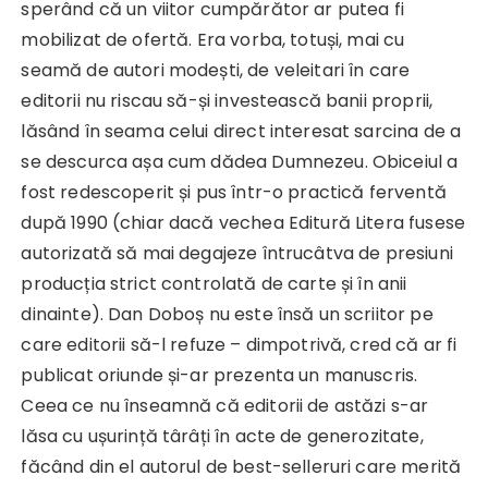
sperând că un viitor cumpărător ar putea fi
mobilizat de ofertă. Era vorba, totuși, mai cu
seamă de autori modești, de veleitari în care
editorii nu riscau să-și investească banii proprii,
lăsând în seama celui direct interesat sarcina de a
se descurca așa cum dădea Dumnezeu. Obiceiul a
fost redescoperit și pus într-o practică ferventă
după 1990 (chiar dacă vechea Editură Litera fusese
autorizată să mai degajeze întrucâtva de presiuni
producția strict controlată de carte și în anii
dinainte). Dan Doboș nu este însă un scriitor pe
care editorii să-l refuze – dimpotrivă, cred că ar fi
publicat oriunde și-ar prezenta un manuscris.
Ceea ce nu înseamnă că editorii de astăzi s-ar
lăsa cu ușurință târâți în acte de generozitate,
făcând din el autorul de best-selleruri care merită