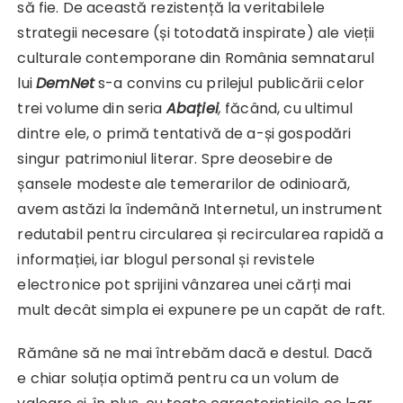
să fie. De această rezistență la veritabilele
strategii necesare (și totodată inspirate) ale vieții
culturale contemporane din România semnatarul
lui
DemNet
s-a convins cu prilejul publicării celor
trei volume din seria
Abației
,
făcând, cu ultimul
dintre ele, o primă tentativă de a-și gospodări
singur patrimoniul literar. Spre deosebire de
șansele modeste ale temerarilor de odinioară,
avem astăzi la îndemână Internetul, un instrument
redutabil pentru circularea și recircularea rapidă a
informației, iar blogul personal și revistele
electronice pot sprijini vânzarea unei cărți mai
mult decât simpla ei expunere pe un capăt de raft.
Rămâne să ne mai întrebăm dacă e destul. Dacă
e chiar soluția optimă pentru ca un volum de