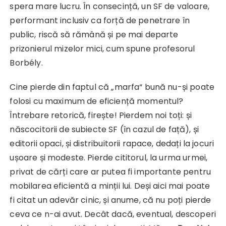
spera mare lucru. În consecință, un SF de valoare,
performant inclusiv ca forță de penetrare în
public, riscă să rămână și pe mai departe
prizonierul mizelor mici, cum spune profesorul
Borbély.
Cine pierde din faptul că „marfa“ bună nu-și poate
folosi cu maximum de eficiență momentul?
Întrebare retorică, firește! Pierdem noi toți: și
născocitorii de subiecte SF (în cazul de față), și
editorii opaci, și distribuitorii rapace, dedați la jocuri
ușoare și modeste. Pierde cititorul, la urma urmei,
privat de cărți care ar putea fi importante pentru
mobilarea eficientă a minții lui. Deși aici mai poate
fi citat un adevăr cinic, și anume, că nu poți pierde
ceva ce n-ai avut. Decât dacă, eventual, descoperi