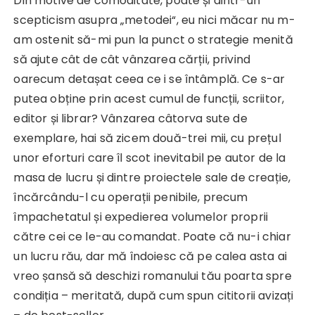
Din motive de comoditate, poate și dintr-un
scepticism asupra „metodei“, eu nici măcar nu m-
am ostenit să-mi pun la punct o strategie menită
să ajute cât de cât vânzarea cărții, privind
oarecum detașat ceea ce i se întâmplă. Ce s-ar
putea obține prin acest cumul de funcții, scriitor,
editor și librar? Vânzarea câtorva sute de
exemplare, hai să zicem două-trei mii, cu prețul
unor eforturi care îl scot inevitabil pe autor de la
masa de lucru și dintre proiectele sale de creație,
încărcându-l cu operații penibile, precum
împachetatul și expedierea volumelor proprii
către cei ce le-au comandat. Poate că nu-i chiar
un lucru rău, dar mă îndoiesc că pe calea asta ai
vreo șansă să deschizi romanului tău poarta spre
condiția – meritată, după cum spun cititorii avizați