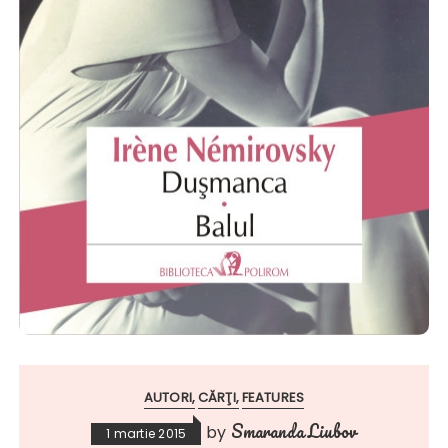
AUTORI
CĂRŢI
FEATURES
Smaranda Liubov
by
1 martie 2015