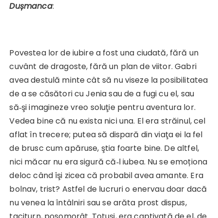
Dușmanca
:
Povestea lor de iubire a fost una ciudată, fără un
cuvânt de dragoste, fără un plan de viitor. Gabri
avea destulă minte cât să nu viseze la posibilitatea
de a se căsători cu Jenia sau de a fugi cu el, sau
să‑şi imagineze vreo soluţie pentru aventura lor.
Vedea bine că nu exista nici una. El era străinul, cel
aflat în trecere; putea să dispară din viaţa ei la fel
de brusc cum apăruse, ştia foarte bine. De altfel,
nici măcar nu era sigură că‑l iubea. Nu se emoționa
deloc când îşi zicea că probabil avea amante. Era
bolnav, trist? Astfel de lucruri o enervau doar dacă
nu venea la întâlniri sau se arăta prost dispus,
taciturn, posomorât. Totuşi, era captivată de el, de