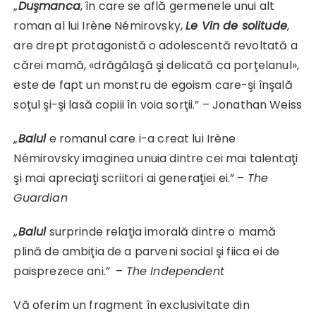
„
Duşmanca
, în care se află germenele unui alt
roman al lui Irène Némirovsky,
Le Vin de solitude
,
are drept protagonistă o adolescentă revoltată a
cărei mamă, «drăgălaşă şi delicată ca porţelanul»,
este de fapt un monstru de egoism care-şi înşală
soţul şi-şi lasă copiii în voia sorţii.” – Jonathan Weiss
„
Balul
e romanul care i-a creat lui Irène
Némirovsky imaginea unuia dintre cei mai talentaţi
şi mai apreciaţi scriitori ai generaţiei ei.” –
The
Guardian
„
Balul
surprinde relaţia imorală dintre o mamă
plină de ambiţia de a parveni social şi fiica ei de
paisprezece ani.” –
The Independent
Vă oferim un fragment în exclusivitate din