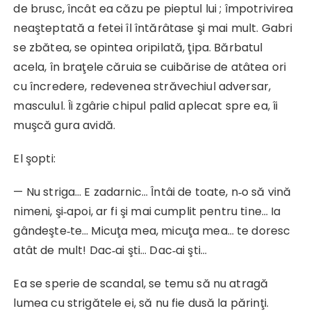
de brusc, încât ea căzu pe pieptul lui ; împo­trivirea
neaşteptată a fetei îl întărâtase şi mai mult. Gabri
se zbătea, se opintea oripilată, ţipa. Bărbatul
acela, în braţele căruia se cuibărise de atâtea ori
cu încredere, redevenea străvechiul adversar,
mascu­lul. Îi zgârie chipul palid aplecat spre ea, îi
muşcă gura avidă.
El şopti:
— Nu striga… E zadarnic… Întâi de toate, n‑o să vină
nimeni, şi‑apoi, ar fi şi mai cumplit pen­tru tine… Ia
gândeşte‑te… Micuţa mea, micuţa mea… te doresc
atât de mult! Dac‑ai şti… Dac‑ai şti…
Ea se sperie de scandal, se temu să nu atragă
lumea cu strigătele ei, să nu fie dusă la părinţi.