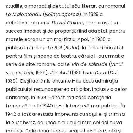
studiile, a marcat şi debutul său literar, cu romanul
Le Malentendu
(
Neînţelegerea
). În 1929 a
definitivat romanul
David Golder
, care a avut un
succes imediat şi de proporţii, fiind adaptat pentru
marele ecran un an mai tîrziu. Apoi, în 1930, a
publicat romanul
Le Bal
(
Balul
), la rîndu-i adaptat
pentru film şi scena de teatru, căruia i-au urmat o
serie de alte romane, ca
Le Vin de solitude
(
Vinul
singurătăţii
, 1935),
Jézabel
(1936) sau
Deux
(
Doi
,
1939). Deşi lucrările antume i-au adus admiraţia
publicului şi recunoaşterea criticilor, inclusiv a celor
antisemiţi, în 1938 i-a fost refuzată cetăţenia
franceză, iar în 1940 i s-a interzis să mai publice. În
1942 a fost arestată împreună cu soţul ei şi trimisă
la Auschwitz, de unde nici unul dintre cei doi nu va
mai ieşi. Cele două fiice au scăpat însă cu viaţă şi