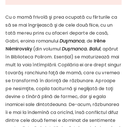
Cu o mamă frivolă şi prea ocupată cu flirturile ca
să se mai îngrijească şi de cele două fiice, cu un
tată mereu prins cu afaceri departe de casă,
Gabri, eroina romanului
Duşmanca
, de
Irène
Némirovsky
(din volumul
Dușmanca. Balul
, apărut
în Biblioteca Polirom. Esențial) se maturizează mai
mult la voia întîmplării. Copilăria ei are drept singur
tovarăş ranchiuna faţă de mamă, care cu vremea
se transformă în dorinţă de răzbunare. Aproape
pe nesimţite, copila taciturnă şi neglijată de toţi
devine o tînără plină de farmec, dar şi egala
inamicei sale dintotdeauna. De-acum, răzbunarea
îi e mai la îndemînă ca oricînd, însă conflictul difuz
dintre cele două femei e dominat de sentimente