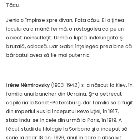
Tăcu.
Jenia o împinse spre divan. Fata căzu. El o ţinea
locului cu o mână fermă, o rostogolea ca pe un
obiect neînsufleţit. Urmă o luptă îndelungată şi
brutală, odioasă. Dar Gabri înţelegea prea bine că
bărbatul avea să fie mai puternic.
Irène Némirovsky
(1903-1942) s-a născut la Kiev, în
familia unui bancher din Ucraina. Şi-a petrecut
copilăria la Sankt-Petersburg, dar familia sa a fugit
din Imperiul Rus la începutul Revoluţiei, în 1917,
stabilindu-se în cele din urmă la Paris, în 1919. A
făcut studii de filologie la Sorbona şi a început să
scrie la doar 18 ani. 1926, anul în care a absolvit