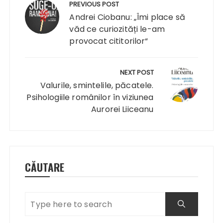
în
PREVIOUS POST
articole
Andrei Ciobanu: „Îmi place să
văd ce curiozități le-am
provocat cititorilor“
NEXT POST
Valurile, smintelile, păcatele.
Psihologiile românilor în viziunea
Aurorei Liiceanu
CĂUTARE