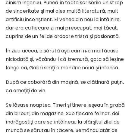
cinism ingenuu. Punea în toate scrisorile un strop
de sinceritate şi mai ales multă literatură, mult
artificiu inconştient. El venea din nou la întâlnire,
dar era cu fiecare zi mai preocupat, mai tăcut,
cuprins de un fel de ardoare tristă şi pasionată.
În ziua aceea, o sărută aşa cum n‑o mai făcuse
niciodată şi, văzându‑l că tremură, gata să leşine
lângă ea, Gabri simţi o mândrie nouă şi intensă.
După ce coborâră din maşină, se clătinară puţin,
ca ameţiţi de vin.
Se lăsase noaptea. Tineri și tinere ieşeau în grabă
din birouri, din magazine. Sub fiecare felinar, doi
îndrăgostiţi care se întâlneau la sfârşitul zilei de
muncă se sărutau în tăcere. Semănau atât de