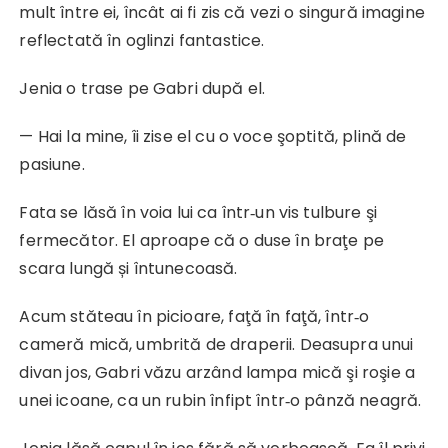
mult între ei, încât ai fi zis că vezi o singură imagine
reflectată în oglinzi fantastice.
Jenia o trase pe Gabri după el.
— Hai la mine, îi zise el cu o voce şoptită, plină de
pasiune.
Fata se lăsă în voia lui ca într‑un vis tulbure şi
fermecător. El aproape că o duse în braţe pe
scara lungă și întunecoasă.
Acum stăteau în picioare, faţă în faţă, într‑o
cameră mică, umbrită de draperii. Deasupra unui
divan jos, Gabri văzu arzând lampa mică şi roşie a
unei icoane, ca un rubin înfipt într‑o pânză neagră.