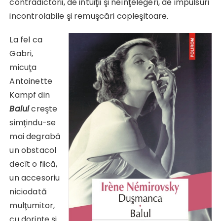
contradictorii, de intuiţii şi neînţelegeri, de impulsuri
incontrolabile şi remuşcări copleşitoare.
La fel ca
Gabri,
micuţa
Antoinette
Kampf din
Balul
creşte
simţindu-se
mai degrabă
un obstacol
decît o fiică,
un accesoriu
niciodată
mulţumitor,
cu dorinţe şi