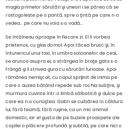
magia primelor sărutări şi uneori i se părea că se
rostogolește pe o pantă, spre o ţintă pe care n‑o
vedea… pe care nu voia s‑o vadă…
Se întâlneau aproape în fiecare zi. El îi vorbea
prietenos, cu glas domol. Apoi tăcea brusc şi, în
întunericul unui taxi, în umbra saloanelor de ceai,
se arunca asupra ei, o strângea în braţe gata s‑o
frângă şi îi strivea gura cu sărutări furioase. Apoi
rămânea nemişcat, cu capul sprijinit de inima pe
care o auzea bătând repede sub rochia subţire, şi
murmura cuvinte într‑o limbă sălbatică şi dulce pe
care ea n‑o cunoştea. Gabri se cuibărea în căl­dura
lui, fără teamă, fără ruşine, ca un mic animal
domestic, iar el gusta de pe buzele proaspete ale
copilei o plăcere profundă şi subtilă, pe care nici o