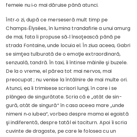
femeie nu i‑o mai dăruise până atunci.
Într‑o zi, după ce merseseră mult timp pe
Champs‑Élysées, în lumina trandafirie a unui amurg
de mai, fata îi propuse să‑l însoţească până pe
strada Fontaine, unde locuia el. În ziua aceea, Gabri
se simţea tulburată de o emoţie extraordi­nară,
senzuală, tandră. În taxi, îi întinse mâinile şi buzele.
De la o vreme, el părea tot mai nervos, mai
preocupat ; nu venise la întâlnire de mai multe ori.
Atunci, ea îi trimisese scrisori lungi, în care i se
plângea de singurătate. Scria că e „atât de sin­
gură, atât de singură“ în casa aceea mare „unde
nimeni n‑o iubea“, vorbea despre mama ei egoistă
şi indiferentă, despre tatăl ei taciturn. Apoi îi scria
cuvinte de dragoste, pe care le folosea cu un