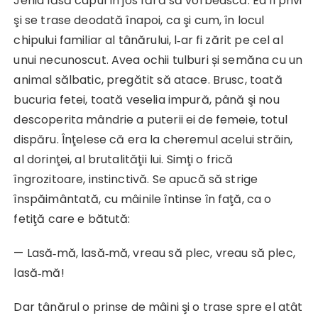
Jenia lăsă capul în jos fără să vorbească. Ea îl privi
şi se trase deodată înapoi, ca şi cum, în locul
chipului familiar al tânărului, l‑ar fi zărit pe cel al
unui necunoscut. Avea ochii tulburi și semăna cu un
animal sălbatic, pregătit să atace. Brusc, toată
bucuria fetei, toată veselia impură, până şi nou
descoperita mândrie a puterii ei de femeie, totul
dispăru. Înţelese că era la cheremul acelui străin,
al dorinţei, al brutalităţii lui. Simţi o frică
îngrozitoare, instinc­tivă. Se apucă să strige
înspăimântată, cu mâinile întinse în faţă, ca o
fetiţă care e bătută:
— Lasă‑mă, lasă‑mă, vreau să plec, vreau să plec,
lasă‑mă!
Dar tânărul o prinse de mâini şi o trase spre el atât