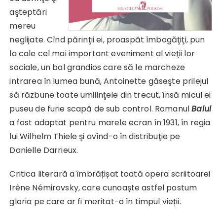
aşteptări
mereu
neglijate. Cînd părinţii ei, proaspăt îmbogăţiţi, pun
la cale cel mai important eveniment al vieţii lor
sociale, un bal grandios care să le marcheze
intrarea în lumea bună, Antoinette găseşte prilejul
să răzbune toate umilinţele din trecut, însă micul ei
puseu de furie scapă de sub control. Romanul
Balul
a fost adaptat pentru marele ecran în 1931, în regia
lui Wilhelm Thiele şi avînd-o în distribuţie pe
Danielle Darrieux.
Critica literară a îmbrățișat toată opera scriitoarei
Irène Némirovsky, care cunoaște astfel postum
gloria pe care ar fi meritat-o în timpul vieții.