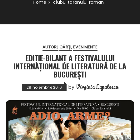
Home
clubul taranului roman
AUTORI
CĂRŢI
EVENIMENTE
EDIȚIE-BILANȚ A FESTIVALULUI
INTERNAȚIONAL DE LITERATURĂ DE LA
BUCUREȘTI
Virginia Lupulescu
by
29 noiembrie 2016