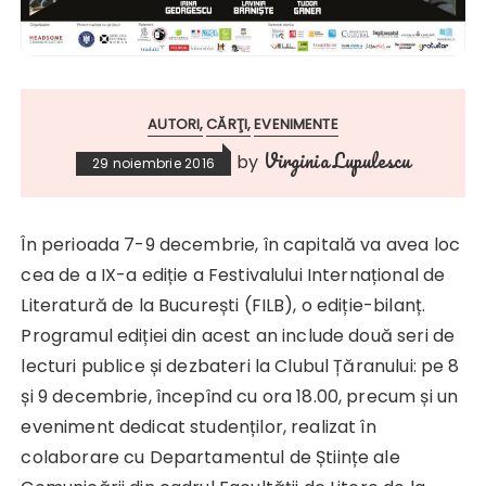
AUTORI
CĂRŢI
EVENIMENTE
Virginia Lupulescu
by
29 noiembrie 2016
În perioada 7-9 decembrie, în capitală va avea loc
cea de a IX-a ediție a Festivalului Internațional de
Literatură de la București (FILB), o ediție-bilanț.
Programul ediției din acest an include două seri de
lecturi publice și dezbateri la Clubul Țăranului: pe 8
și 9 decembrie, începînd cu ora 18.00, precum și un
eveniment dedicat studenților, realizat în
colaborare cu Departamentul de Științe ale