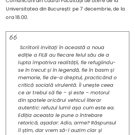
Comunicării din cadrul Facultății de Litere de la
Universitatea din București: pe 7 decembrie, de la
ora 18.00.
Scriitorii invitați în această a noua
ediție a FILB au fiecare felul său de a
lupta împotriva realității, fie refugiindu-
se în trecut și în legendă, fie în basm și
memorie, fie de-a dreptul, practicând o
critică socială virulentă. Îi unește ceea
ce ar trebui să fie – și este – motorul
din spatele oricărui vehicul literar
autentic: refuzul lumii așa cum este ea.
Ediția aceasta le pune o întrebare
retorică, așadar: Adio, arme? Răspunsul
îl știm, dar vrem să-l auzim clar și