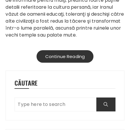
de informare pentru mulţi, prezintă foarte puţine
detalii referitoare la cultura persană, iar Iranul
văzut de oamenii educaţi, toleranţi şi deschişi către
alte civilizaţii a fost redus la tăcere şi transformat
într-o lume paralelă, ascunsă printre ruinele unor
vechi temple sau palate mute.
Continue Reading
CĂUTARE