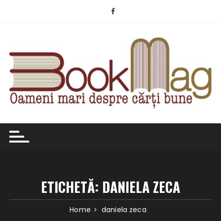
Skip
to
content
ETICHETĂ:
DANIELA ZECA
Home
daniela zeca