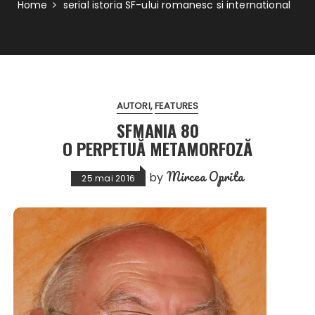
Home
serial istoria SF-ului romanesc si international
AUTORI
FEATURES
SFMANIA 80
O PERPETUĂ METAMORFOZĂ
Mircea Oprita
by
25 mai 2016