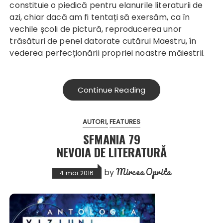
constituie o piedică pentru elanurile literaturii de
azi, chiar dacă am fi tentați să exersăm, ca în
vechile școli de pictură, reproducerea unor
trăsături de penel datorate cutărui Maestru, în
vederea perfecționării propriei noastre măiestrii.
Continue Reading
AUTORI
FEATURES
SFMANIA 79
NEVOIA DE LITERATURĂ
Mircea Oprita
by
4 mai 2016