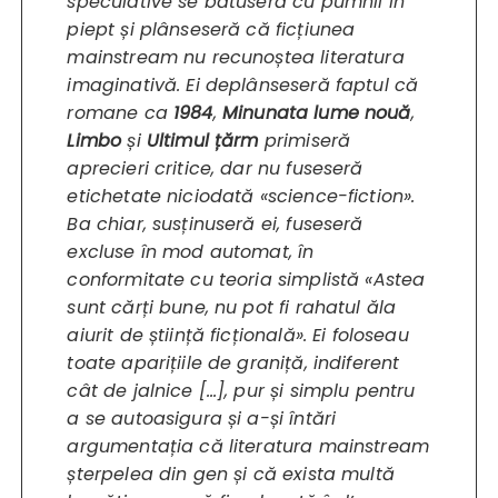
speculative se bătuseră cu pumnii în
piept și plânseseră că ficțiunea
mainstream nu recunoștea literatura
imaginativă. Ei deplânseseră faptul că
romane ca
1984
,
Minunata lume nouă
,
Limbo
și
Ultimul țărm
primiseră
aprecieri critice, dar nu fuseseră
etichetate niciodată «science-fiction».
Ba chiar, susținuseră ei, fuseseră
excluse în mod automat, în
conformitate cu teoria simplistă «Astea
sunt cărți bune, nu pot fi rahatul ăla
aiurit de știință ficțională». Ei foloseau
toate aparițiile de graniță, indiferent
cât de jalnice […], pur și simplu pentru
a se autoasigura și a-și întări
argumentația că literatura mainstream
șterpelea din gen și că exista multă