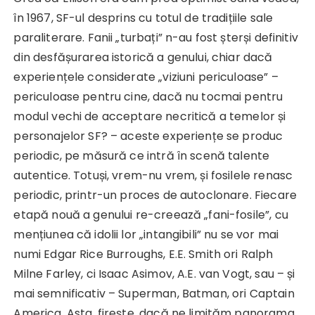
în 1967, SF-ul desprins cu totul de tradițiile sale
paraliterare. Fanii „turbați” n-au fost șterși definitiv
din desfășurarea istorică a genului, chiar dacă
experiențele considerate „viziuni periculoase” –
periculoase pentru cine, dacă nu tocmai pentru
modul vechi de acceptare necritică a temelor și
personajelor SF? – aceste experiențe se produc
periodic, pe măsură ce intră în scenă talente
autentice. Totuși, vrem-nu vrem, și fosilele renasc
periodic, printr-un proces de autoclonare. Fiecare
etapă nouă a genului re-creează „fani-fosile”, cu
mențiunea că idolii lor „intangibili” nu se vor mai
numi Edgar Rice Burroughs, E.E. Smith ori Ralph
Milne Farley, ci Isaac Asimov, A.E. van Vogt, sau – și
mai semnificativ – Superman, Batman, ori Captain
America. Asta, firește, dacă ne limităm panorama