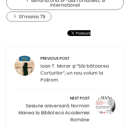
serial istoria SF-ului romanesc si
international
SFmania 79
Navigare
în
PREVIOUS POST
articole
Ioan T. Morar și ”Sărbătoarea
Corturilor”, un nou volum la
Polirom
NEXT POST
Sesiune aniversară Norman
Manea la Biblioteca Academiei
Române