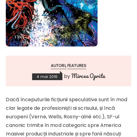
AUTORI
FEATURES
Mircea Oprita
by
4 mai 2016
Dacă începuturile ficțiunii speculative sunt în mod
clar legate de profesioniști ai scrisului, și încă
europeni (Verne, Wells, Rosny-aîné etc.), SF-ul
canonic trimite în mod categoric spre America
masivei producții industriale și spre fanii născuți