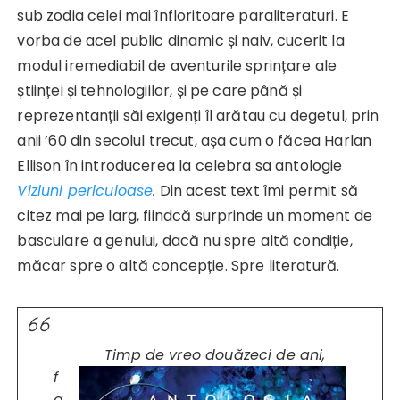
sub zodia celei mai înfloritoare paraliteraturi. E
vorba de acel public dinamic și naiv, cucerit la
modul iremediabil de aventurile sprințare ale
științei și tehnologiilor, și pe care până și
reprezentanții săi exigenți îl arătau cu degetul, prin
anii ’60 din secolul trecut, așa cum o făcea Harlan
Ellison în introducerea la celebra sa antologie
Viziuni periculoase
.
Din acest text îmi permit să
citez mai pe larg, fiindcă surprinde un moment de
basculare a genului, dacă nu spre altă condiție,
măcar spre o altă concepție. Spre literatură.
Timp de vreo douăzeci de ani,
f
a