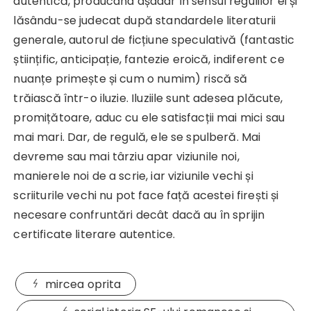
autentică, producând așadar în sensul regulilor ei și
lăsându-se judecat după standardele literaturii
generale, autorul de ficțiune speculativă (fantastic
științific, anticipație, fantezie eroică, indiferent ce
nuanțe primește și cum o numim) riscă să
trăiască într-o iluzie. Iluziile sunt adesea plăcute,
promițătoare, aduc cu ele satisfacții mai mici sau
mai mari. Dar, de regulă, ele se spulberă. Mai
devreme sau mai târziu apar viziunile noi,
manierele noi de a scrie, iar viziunile vechi și
scriiturile vechi nu pot face față acestei firești și
necesare confruntări decât dacă au în sprijin
certificate literare autentice.
mircea oprita