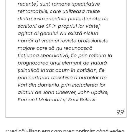
recente) sunt romane speculative
remarcabile, care utilizează multe
dintre instrumentele perfecționate de
scriitorii de SF în propriul lor vârtej
agitat al genului. Nu există niciun
număr al vreunei reviste profesioniste
majore care să nu recunoască
ficțiunea speculativă, fie prin referire la
prognozarea unui element de natură
științifică intrat acum în cotidian, fie
prin curtarea deschisă a numelor de
vârf din domeniu, prin includerea lor
alături de John Cheever, John Updike,
Bernard Malamud și Saul Bellow.
Cred că Ellison era cam prea optimist când vedea,