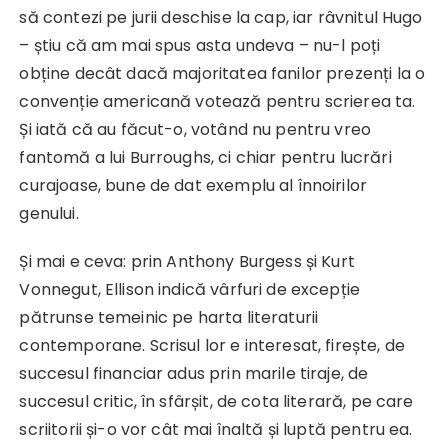
să contezi pe jurii deschise la cap, iar râvnitul Hugo
– știu că am mai spus asta undeva – nu-l poți
obține decât dacă majoritatea fanilor prezenți la o
convenție americană votează pentru scrierea ta.
Și iată că au făcut-o, votând nu pentru vreo
fantomă a lui Burroughs, ci chiar pentru lucrări
curajoase, bune de dat exemplu al înnoirilor
genului.
Și mai e ceva: prin Anthony Burgess și Kurt
Vonnegut, Ellison indică vârfuri de excepție
pătrunse temeinic pe harta literaturii
contemporane. Scrisul lor e interesat, firește, de
succesul financiar adus prin marile tiraje, de
succesul critic, în sfârșit, de cota literară, pe care
scriitorii și-o vor cât mai înaltă și luptă pentru ea.