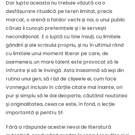
Dar lupta aceasta nu trebuie văzută ca o
desfășurare ritualică pe teren limitat, precis
marcat, o arenă a fanilor vechi și noi, a unui public
căruia îi cunoști preferințele și i le servești
necondiționat. E o luptă cu tine însuți, cu limitele
gândirii și ale scrisului propriu, și nu în ultimul rând
cu limitele unui moment literar pe care, de
asemenea, un mare talent este provocat să le
înfrunte și să le învingă. Asta înseamnă să ieși din
rutina unui gen, să râzi de clișeele ei, cum face
Vonnegut inclusiv în cărțile citate mai înainte, ori
pur și simplu să le dai deoparte, căutând noutatea
și originalitatea, ceea ce este, în fond, o lecție
importantă și pentru SF.
Fără a răspunde acestei nevoi de literatură