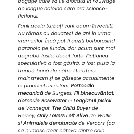
bogăție care să fie alocată în
l’ouvrage
de longue haleine
care era science-
fictionul.
Fanii aceia turbați sunt acum învechiți.
Au rămas cu douăzeci de ani în urma
vremurilor. Încă pot fi auziți bolborosind
paranoic pe fundal, dar acum sunt mai
degrabă fosile, decât forțe. Ficțiunea
speculativă a fost găsită, a fost pusă la
treabă bună de către literatura
mainstream și se găsește actualmente
în procesul asimilării.
Portocala
mecanică
de Burgess,
Fii binecuvântat,
domnule Rosewater
și
Leagănul pisicii
de Vonnegut,
The Child Buyer
de
Hersey,
Only Lovers Left Alive
de Wallis
și
Animalele denaturate
de Vercors (ca
să numesc doar câteva dintre cele