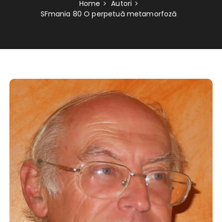
Home
Autori
SFmania 80 O perpetuă metamorfoză