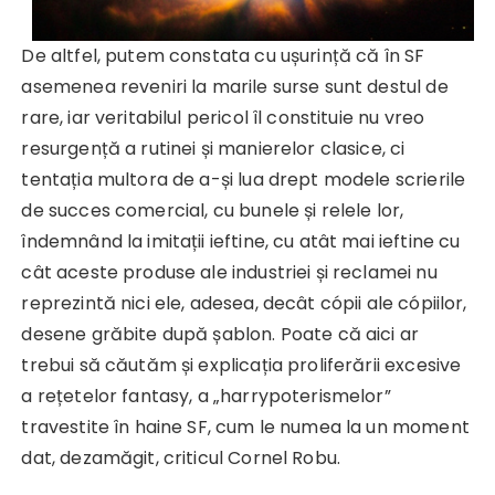
De altfel, putem constata cu ușurință că în SF
asemenea reveniri la marile surse sunt destul de
rare, iar veritabilul pericol îl constituie nu vreo
resurgență a rutinei și manierelor clasice, ci
tentația multora de a-și lua drept modele scrierile
de succes comercial, cu bunele și relele lor,
îndemnând la imitații ieftine, cu atât mai ieftine cu
cât aceste produse ale industriei și reclamei nu
reprezintă nici ele, adesea, decât cópii ale cópiilor,
desene grăbite după șablon. Poate că aici ar
trebui să căutăm și explicația proliferării excesive
a rețetelor fantasy, a „harrypoterismelor”
travestite în haine SF, cum le numea la un moment
dat, dezamăgit, criticul Cornel Robu.