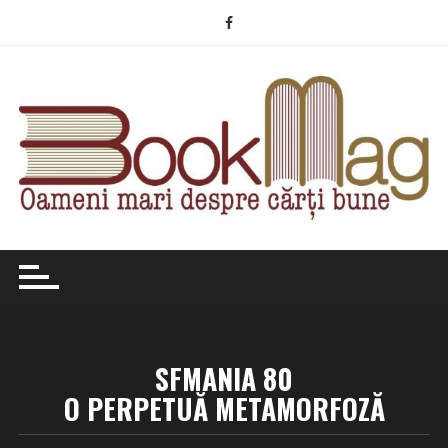
Skip
to
content
SFMANIA 80
O PERPETUĂ METAMORFOZĂ