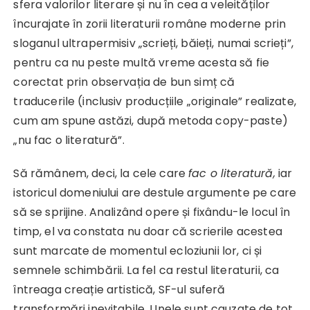
sfera valorilor literare și nu în cea a veleităților
încurajate în zorii literaturii române moderne prin
sloganul ultrapermisiv „scrieți, băieți, numai scrieți”,
pentru ca nu peste multă vreme acesta să fie
corectat prin observația de bun simț că
traducerile (inclusiv producțiile „originale” realizate,
cum am spune astăzi, după metoda copy-paste)
„nu fac o literatură”.
Să rămânem, deci, la cele care
fac o literatură,
iar
istoricul domeniului are destule argumente pe care
să se sprijine. Analizând opere și fixându-le locul în
timp, el va constata nu doar că scrierile acestea
sunt marcate de momentul ecloziunii lor, ci și
semnele schimbării. La fel ca restul literaturii, ca
întreaga creație artistică, SF-ul suferă
transformări inevitabile. Unele sunt cauzate de tot