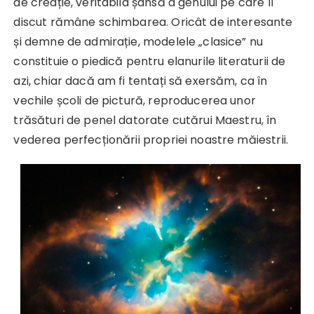
de creație, veritabila șansă a genului pe care îl
discut rămâne schimbarea. Oricât de interesante
și demne de admirație, modelele „clasice” nu
constituie o piedică pentru elanurile literaturii de
azi, chiar dacă am fi tentați să exersăm, ca în
vechile școli de pictură, reproducerea unor
trăsături de penel datorate cutărui Maestru, în
vederea perfecționării propriei noastre măiestrii.