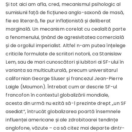
Și tot aici am afla, cred, mecanismul psihologic al
sumisiunii față de ficțiunea anglo-saxonă de masă,
fie ea literară, fie pur inflaționistă și deliberat
marginală. Un mecanism corelat cu cealaltă parte
a fenomenului, ținând de agresivitatea comercială
și de orgoliul imperialist. Altfel n-am putea înțelege
criticile formulate de scriitori notorii, ca Stanislaw
Lem, sau de mari cunoscători și iubitori ai SF-ului în
varianta sa multiculturală, precum universitarul
californian George Sluser și francezul Jean-Pierre
Laigle (Moumon). Întrebat cum ar descrie SF-ul
francofon în contextul globalizării mondiale,
acesta din urmă nu ezită să-l prezinte drept „un SF
asediat”, întrucât globalizarea poartă însemnele
influenței americane și ale zdrobitoarei tendințe
anglofone, văzute – ca să citez mai departe dintr-