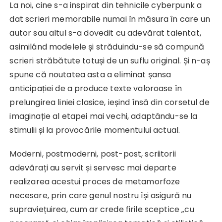
La noi, cine s-a inspirat din tehnicile cyberpunk a
dat scrieri memorabile numai în măsura în care un
autor sau altul s-a dovedit cu adevărat talentat,
asimilând modelele și străduindu-se să compună
scrieri străbătute totuși de un suflu original. Și n-aș
spune că noutatea asta a eliminat șansa
anticipației de a produce texte valoroase în
prelungirea liniei clasice, ieșind însă din corsetul de
imaginație al etapei mai vechi, adaptându-se la
stimulii și la provocările momentului actual.
Moderni, postmoderni, post-post, scriitorii
adevărați au servit și servesc mai departe
realizarea acestui proces de metamorfoze
necesare, prin care genul nostru își asigură nu
supraviețuirea, cum ar crede firile sceptice „cu