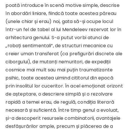
poată introduce în scenă motive simple, descrise
în abordări liniare, fiindcă toate acestea păreau
(unele chiar și erau) noi, gata să-și ocupe locul
într-un fel de tabel al lui Mendeleev rezervat lor în
arhitectura genului. S-a putut vorbi atunci de
„roboți sentimentali”, de structuri mecanice cu
creier uman transferat (ca prefigurări discrete ale
ciborgului), de mutanți nemuritori, de expediții
cosmice mai mult sau mai puțin traumatizante
psihic, toate acestea uimind cititorul din epocă
prin insolitul lor cuceritor. În acel emoționat orizont
de așteptare, o descriere simplă și o rezolvare
rapidă a temei erau, de regulă, condiția literară
necesară și suficientă. Între timp genul a evoluat,
și-a descoperit resursele combinatorii, avantajele
desfășurărilor ample, precum și plăcerea de a