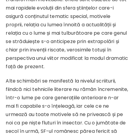
mai rapidele evoluții din sfera științelor care-i
asigură conținutul tematic special, motivele
proprii, relația cu lumea înnoită a actualității și
relația cu o lume și mai tulburătoare pe care genul
se străduiește s-o anticipeze prin extrapolări și
chiar prin invenții riscate, verosimile totuși în
perspectiva unui viitor modificat la modul dramatic
față de prezent.
Alte schimbări se manifestă la nivelul scriiturii,
fiindcă nici tehnicile literare nu rămân încremenite,
într-o lume pe care generațiile anterioare n-ar
mai fi capabile s-o înțeleagă, iar cele ce ne
urmează au toate motivele să ne privească și pe
noi ca pe niște fluturi în insectar. Cu o jumătate de
secol în urmă, SF-ul românesc părea fericit să