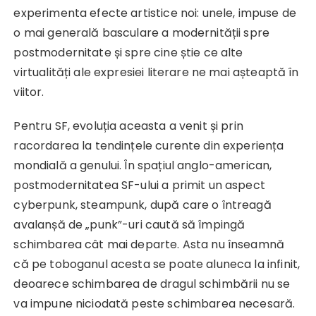
experimenta efecte artistice noi: unele, impuse de
o mai generală basculare a modernității spre
postmodernitate și spre cine știe ce alte
virtualități ale expresiei literare ne mai așteaptă în
viitor.
Pentru SF, evoluția aceasta a venit și prin
racordarea la tendințele curente din experiența
mondială a genului. În spațiul anglo-american,
postmodernitatea SF-ului a primit un aspect
cyberpunk, steampunk, după care o întreagă
avalanșă de „punk”-uri caută să împingă
schimbarea cât mai departe. Asta nu înseamnă
că pe toboganul acesta se poate aluneca la infinit,
deoarece schimbarea de dragul schimbării nu se
va impune niciodată peste schimbarea necesară.