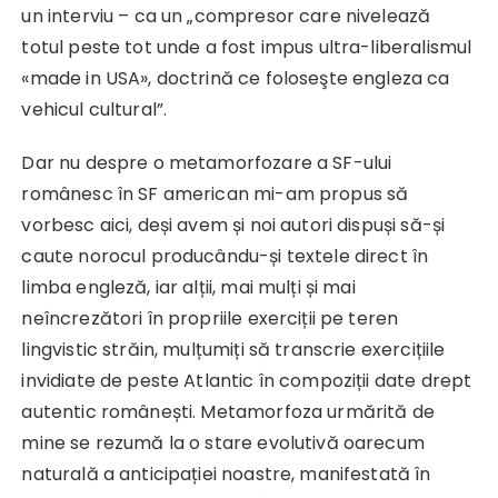
un interviu – ca un „compresor care nivelează
totul peste tot unde a fost impus ultra-liberalismul
«made in USA», doctrină ce foloseşte engleza ca
vehicul cultural”.
Dar nu despre o metamorfozare a SF-ului
românesc în SF american mi-am propus să
vorbesc aici, deși avem și noi autori dispuși să-și
caute norocul producându-și textele direct în
limba engleză, iar alții, mai mulți și mai
neîncrezători în propriile exerciții pe teren
lingvistic străin, mulțumiți să transcrie exercițiile
invidiate de peste Atlantic în compoziții date drept
autentic românești. Metamorfoza urmărită de
mine se rezumă la o stare evolutivă oarecum
naturală a anticipației noastre, manifestată în