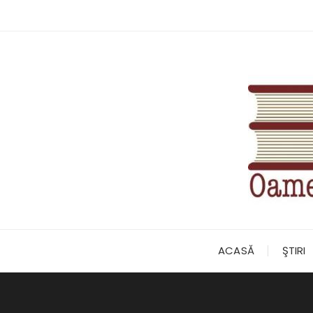
Skip
to
content
ACASĂ
ŞTIRI