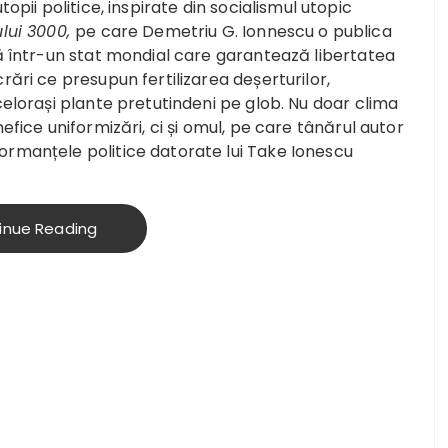
topii politice, inspirate din socialismul utopic
ului 3000,
pe care Demetriu G. Ionnescu o publica
tă într-un stat mondial care garantează libertatea
rări ce presupun fertilizarea deșerturilor,
celorași plante pretutindeni pe glob. Nu doar clima
efice uniformizări, ci și omul, pe care tânărul autor
ormanțele politice datorate lui Take Ionescu
inue Reading