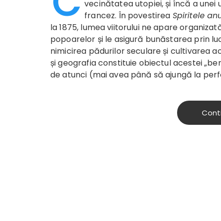
C
vecinătatea utopiei, și încă a unei u
francez. În povestirea
Spiritele an
la 1875, lumea viitorului ne apare organiza
popoarelor și le asigură bunăstarea prin luc
nimicirea pădurilor seculare și cultivarea a
și geografia constituie obiectul acestei „ben
de atunci (mai avea până să ajungă la perf
Cont