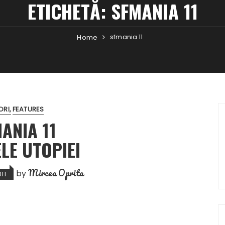
ETICHETĂ:
SFMANIA 11
sfmania 11
Home
ORI
FEATURES
ANIA 11
LE UTOPIEI
Mircea Oprita
by
11