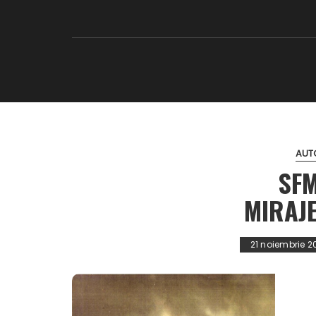
AUT
SFM
MIRAJE
21 noiembrie 20