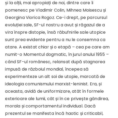
și la alții, mai apropiați de noi, dintre care îi
pomenesc pe Vladimir Colin, Mihnea Moisescu și
Georgina Viorica Rogoz. Ce-i drept, pe parcursul
evoluției sale, SF-ul nostru a avut și răgazul de a
vira înspre distopie, însă răbufnirile sale utopice
sunt prea evidente pentru a nu le consemna ca
atare. A existat chiar și o etapă – cea pe care am
numit-o Momentul dogmatic, în jurul anului 1955 –
când SF-ul românesc, relansat după stagnarea
impusă de războiul mondial, începea să
experimenteze un alt soi de utopie, marcată de
ideologia comunismului marxist-leninist. Era, și
aceasta, avidă de uniformizare, atât în formele
exterioare ale lumii, cât și în ce privește gândirea,
morala și comportamentul individual. Dacă
prezentul se manifesta încă haotic și criticabil,