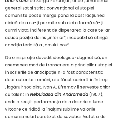
anul 41.042
de Sergiu Fărcășan, unde „umanismul“
generalizat și strict convențional al utopiei
comuniste poate merge până la abstracțiunea
cinică de a nu-ți permite sub nici o formă să-ți
curmi viața, indiferent de disperarea la care te-ar
aduce poziția de ins „inferior“, incapabil să atingă
condiția fericită a „omului nou“.
De o inspirație dovedit ideologico-dogmatică, un
asemenea mod de transcriere a principiilor utopiei
în scrierile de anticipație n-a fost caracteristic
doar autorilor români, ci a făcut carieră în întreg
„lagărul” socialist. Ivan A. Efremov îl servește chiar
cu talent în
Nebuloasa din Andromeda
(1957),
unde a reușit performanța de a descrie o lume
viitoare ce ridică la înălțimi sublime valorile
comunismului teoretizat de sovietici. Ajutat și de