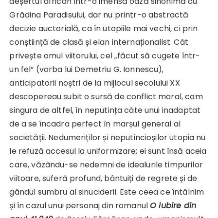
deșertul african într-o imensă oază sinonimă cu
Grădina Paradisului, dar nu printr-o abstractă
decizie auctorială, ca în utopiile mai vechi, ci prin
conștiință de clasă și elan internaționalist. Cât
privește omul viitorului, cel „făcut să cugete într-
un fel“ (vorba lui Demetriu G. Ionnescu),
anticipatorii noștri de la mijlocul secolului XX
descopereau subit o sursă de conflict moral, cam
singura de altfel, în neputința câte unui inadaptat
de a se încadra perfect în marșul general al
societății. Nedumeriților și neputincioșilor utopia nu
le refuză accesul la uniformizare; ei sunt însă aceia
care, văzându-se nedemni de idealurile timpurilor
viitoare, suferă profund, bântuiți de regrete și de
gândul sumbru al sinuciderii. Este ceea ce întâlnim
și în cazul unui personaj din romanul
O iubire din