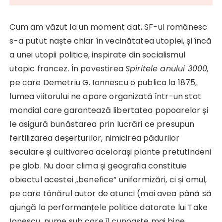
Cum am văzut la un moment dat, SF-ul românesc
s-a putut naște chiar în vecinătatea utopiei, și încă
a unei utopii politice, inspirate din socialismul
utopic francez. În povestirea
Spiritele anului 3000,
pe care Demetriu G. Ionnescu o publica la 1875,
lumea viitorului ne apare organizată într-un stat
mondial care garantează libertatea popoarelor și
le asigură bunăstarea prin lucrări ce presupun
fertilizarea deșerturilor, nimicirea pădurilor
seculare și cultivarea acelorași plante pretutindeni
pe glob. Nu doar clima și geografia constituie
obiectul acestei „benefice” uniformizări, ci și omul,
pe care tânărul autor de atunci (mai avea până să
ajungă la performanțele politice datorate lui Take
Ionescu, nume sub care îl cunoaște mai bine