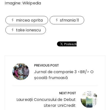
Imagine: Wikipedia
mircea oprita
sfmania 11
take ionescu
Navigare
în
PREVIOUS POST
articole
Jurnal de campanie 3 <BR/> O
școală frumoasă
NEXT POST
Laureații Concursului de Debut
Literar UniCredit