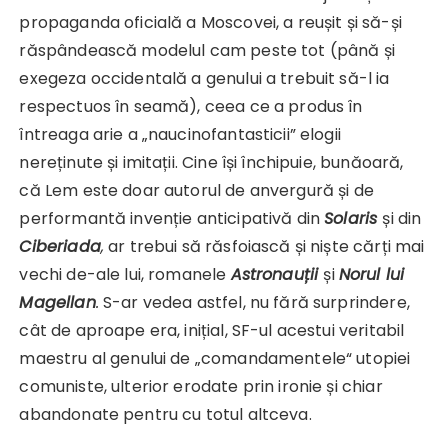
propaganda oficială a Moscovei, a reușit și să-și
răspândească modelul cam peste tot (până și
exegeza occidentală a genului a trebuit să-l ia
respectuos în seamă), ceea ce a produs în
întreaga arie a „naucinofantasticii” elogii
nereținute și imitații. Cine își închipuie, bunăoară,
că Lem este doar autorul de anvergură și de
performantă invenție anticipativă din
Solaris
și din
Ciberiada
,
ar trebui să răsfoiască și niște cărți mai
vechi de-ale lui, romanele
Astronauții
și
Norul lui
Magellan
.
S-ar vedea astfel, nu fără surprindere,
cât de aproape era, inițial, SF-ul acestui veritabil
maestru al genului de „comandamentele“ utopiei
comuniste, ulterior erodate prin ironie și chiar
abandonate pentru cu totul altceva.