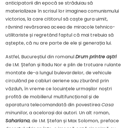
anticipatorii din epocă se străduiau să
materializeze în scrisul lor imaginea comunismului
victorios, la care cititorul să caște gura uimit,
râvnind revărsarea aceea de miracole tehnico-
utilitariste și regretând faptul că mai trebuia să
aștepte, că nu are parte de ele și generația lui.
Astfel, Bucureștiul din romanul
Drum printre aștri
de I.M. Ștefan și Radu Nor e plin de trotuare rulante
montate de-a lungul bulevardelor, de vehicule
circulând pe cabluri aeriene sau zburând prin
văzduh, în vreme ce locuințele urmașilor noștri
profită de mobilierul multifuncțional și de
aparatura telecomandată din povestirea
Casa
minunilor,
a acelorași doi autori. Un alt roman,
Sahariana
,
de I.M. Ștefan și Max Solomon, preface