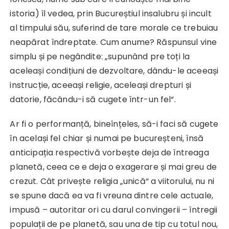
istoria) îl vedea, prin Bucureștiul insalubru și incult
al timpului său, suferind de tare morale ce trebuiau
neapărat îndreptate. Cum anume? Răspunsul vine
simplu și pe negândite: „supunând pre toți la
aceleași condițiuni de dezvoltare, dându-le aceeași
instrucție, aceeași religie, aceleași drepturi și
datorie, făcându-i să cugete într-un fel“.
Ar fi o performanță, bineînțeles, să-i faci să cugete
în același fel chiar și numai pe bucureșteni, însă
anticipația respectivă vorbește deja de întreaga
planetă, ceea ce e deja o exagerare și mai greu de
crezut. Cât privește religia „unică“ a viitorului, nu ni
se spune dacă ea va fi vreuna dintre cele actuale,
impusă – autoritar ori cu darul convingerii – întregii
populații de pe planetă, sau una de tip cu totul nou,