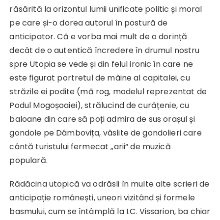
răsărită la orizontul lumii unificate politic și moral
pe care și-o dorea autorul în postură de
anticipator. Că e vorba mai mult de o dorință
decât de o autentică încredere în drumul nostru
spre Utopia se vede și din felul ironic în care ne
este figurat portretul de mâine al capitalei, cu
străzile ei podite (mă rog, modelul reprezentat de
Podul Mogoșoaiei), strălucind de curățenie, cu
baloane din care să poți admira de sus orașul și
gondole pe Dâmbovița, vâslite de gondolieri care
cântă turistului fermecat „arii“ de muzică
populară.
Rădăcina utopică va odrăsli în multe alte scrieri de
anticipație românești, uneori vizitând și formele
basmului, cum se întâmplă la I.C. Vissarion, ba chiar