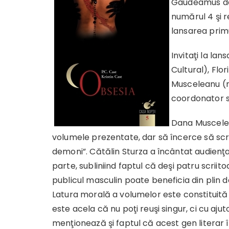
Gaudeamus de 
numărul 4 şi r
lansarea primu
Invitaţi la la
Cultural), Flo
Musceleanu (re
coordonator se
Dana Muscelea
volumele prezentate, dar să încerce să scrie 
demoni”. Cătălin Sturza a încântat audienţa
parte, subliniind faptul că deşi patru scrii
publicul masculin poate beneficia din plin 
Latura morală a volumelor este constituită d
este acela că nu poţi reuşi singur, ci cu ajut
menţionează şi faptul că acest gen literar 