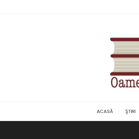
Skip
to
content
ACASĂ
ŞTIRI