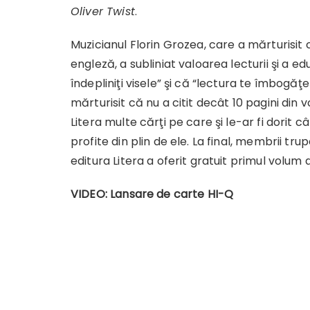
Oliver Twist
.
Muzicianul Florin Grozea, care a mărturisi
engleză, a subliniat valoarea lecturii şi a e
îndepliniţi visele” şi că “lectura te îmbogăţ
mărturisit că nu a citit decât 10 pagini din 
Litera multe cărţi pe care şi le-ar fi dorit câ
profite din plin de ele. La final, membrii tru
editura Litera a oferit gratuit primul volum 
VIDEO: Lansare de carte HI-Q