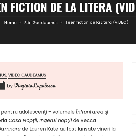
EN FICTION DE LA LITERA (VID
Teen fiction de la Litera (VIDEO)
Home
Stiri Gaudeamus
MUS
VIDEO GAUDEAMUS
Virginia Lupulescu
by
0
pentru adolescenţi – volumele
Înfruntarea
şi
eria
Casa Nopţii
,
Îngerul nopţii
de Becca
Damnare
de Lauren Kate au fost lansate vineri la