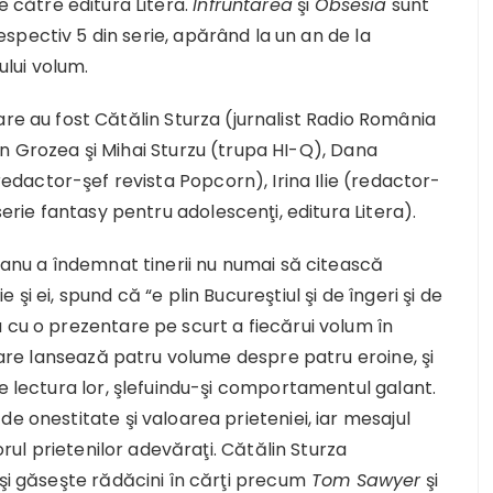
către editura Litera.
Înfruntarea
şi
Obsesia
sunt
espectiv 5 din serie, apărând la un an de la
lui volum.
nsare au fost Cătălin Sturza (jurnalist Radio România
rin Grozea şi Mihai Sturzu (trupa HI-Q), Dana
dactor-şef revista Popcorn), Irina Ilie (redactor-
rie fantasy pentru adolescenţi, editura Litera).
nu a îndemnat tinerii nu numai să citească
şi ei, spund că “e plin Bucureştiul şi de îngeri şi de
 cu o prezentare pe scurt a fiecărui volum în
toare lansează patru volume despre patru eroine, şi
de lectura lor, şlefuindu-şi comportamentul galant.
e onestitate şi valoarea prieteniei, iar mesajul
orul prietenilor adevăraţi. Cătălin Sturza
îşi găseşte rădăcini în cărţi precum
Tom Sawyer
şi