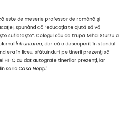
t că este de meserie professor de română şi
ducaţiei, spunând că “educaţia te ajută să vă
eşte sufleteşte”. Colegul său de trupă Mihai Sturzu a
volumul
Înfruntarea
, dar că a descoperit în standul
nd era în liceu, sfătuindu-i pe tinerii prezenţi să
pei HI-Q au dat autografe tinerilor prezenţi, iar
din seria
Casa Nopţii
.