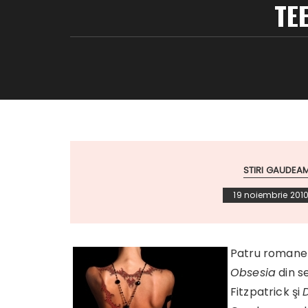
TE
STIRI GAUDEA
19 noiembrie 201
Patru r
omane 
Obsesia
din s
Fitzpatrick şi