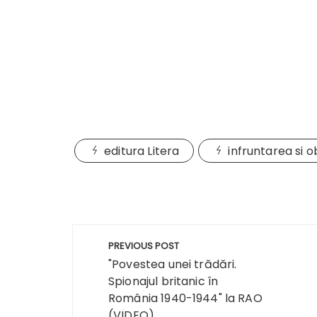
editura Litera
infruntarea si o
Navigare
PREVIOUS POST
în
"Povestea unei trădări.
Spionajul britanic în
articole
România 1940-1944" la RAO
(VIDEO)