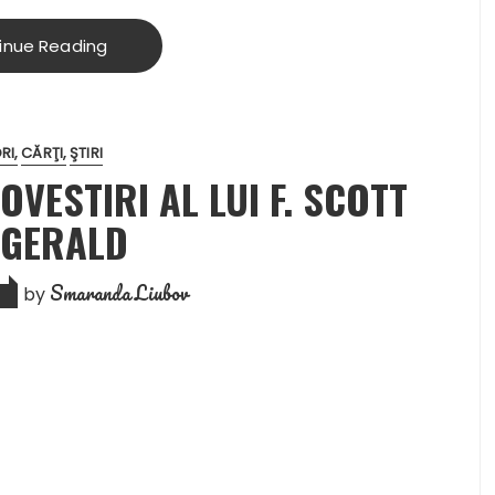
inue Reading
RI
CĂRŢI
ŞTIRI
VESTIRI AL LUI F. SCOTT
ZGERALD
Smaranda Liubov
by
6