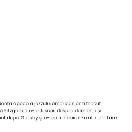
denta epocă a jazzului american ar fi trecut
ă Fitzgerald n-ar fi scris despre demența și
pinat după Gatsby și n-am fi admirat-o atât de tare