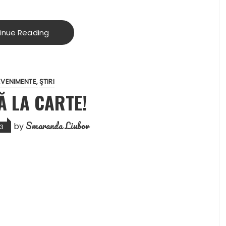
inue Reading
EVENIMENTE
ŞTIRI
Ă LA CARTE!
Smaranda Liubov
by
13