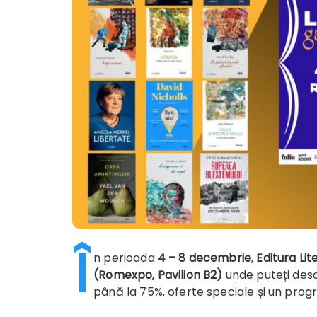
Î
n perioada
4 – 8 decembrie
,
Editura Lit
(Romexpo, Pavilion B2)
unde puteți desc
până la 75%, oferte speciale și un pro