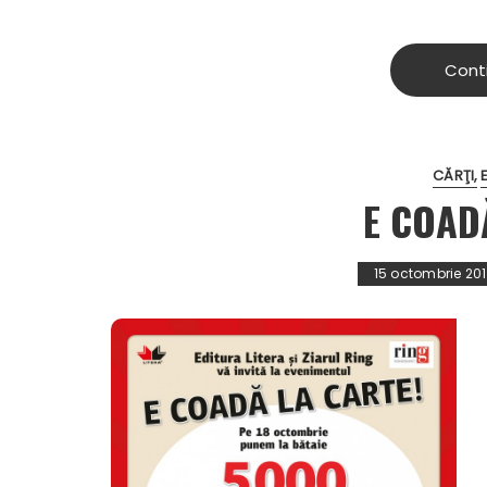
Cont
CĂRŢI
E COAD
15 octombrie 20