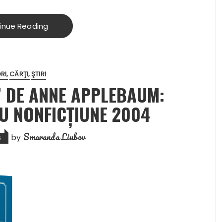
inue Reading
RI
CĂRŢI
ŞTIRI
” DE ANNE APPLEBAUM:
U NONFICȚIUNE 2004
Smaranda Liubov
by
6