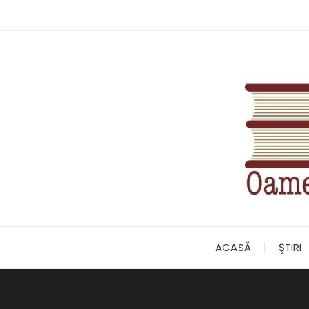
Skip
to
content
ACASĂ
ŞTIRI