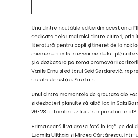
Una dintre noutățile ediției din acest an a
dedicate celor mai mici dintre cititori, prin î
literatură pentru copii şi tineret de la noi: 
asemenea, în lista evenimentelor plănuite să 
și o dezbatere pe tema promovării scriitorilo
Vasile Ernu și editorul Seid Serdarević, repr
croate de astăzi, Fraktura.
Unul dintre momentele de greutate ale Festiva
și dezbateri planuite să aibă loc în Sala Ba
26-28 octombrie, zilnic, începând cu ora 18.
Prima seară îi va așeza față în față pe doi d
Ludmila Ulițkaia şi Mircea Cărtărescu, într