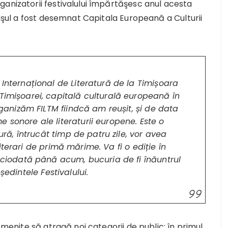
anizatorii festivalului împărtăşesc anul acesta
raşul a fost desemnat Capitala Europeană a Culturii
 Internațional de Literatură de la Timișoara
Timișoarei, capitală culturală europeană în
organizăm FILTM fiindcă am reușit, și de data
 sonore ale literaturii europene. Este o
tură, întrucât timp de patru zile, vor avea
i literari de primă mărime. Va fi o ediție în
niciodată până acum, bucuria de fi înăuntrul
edintele Festivalului.
 menite să atragă noi categorii de public: în primul