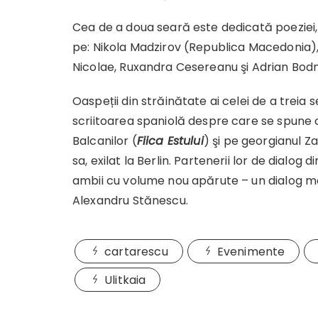
Cea de a doua seară este dedicată poeziei, 
pe: Nikola Madzirov (Republica Macedonia), 
Nicolae, Ruxandra Cesereanu şi Adrian Bodnar
Oaspeții din străinătate ai celei de a treia s
scriitoarea spaniolă despre care se spune c
Balcanilor (
Fiica Estului
) şi pe georgianul Za
sa, exilat la Berlin. Partenerii lor de dialog 
ambii cu volume nou apărute – un dialog mode
Alexandru Stănescu.
cartarescu
Evenimente
Ulitkaia