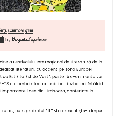
ĂRŢI
SCRIITORI
ŞTIRI
Virginia Lupulescu
by
6
diţie a Festivalului Internaţional de Literatură de la
dedicat literaturii, cu accent pe zona Europei
t de Est / La Est de Vest”, peste 15 evenimente vor
-28 octombrie: lecturi publice, dezbateri, întâlniri
mai importante licee din Timișoara, conferințe la
atru ani, cum proiectul FILTM a crescut şi s-a impus