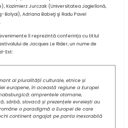
), Kazimierz Jurczak (Universitatea Jagiellonă,
-Bolyai), Adriana Babeţi şi Radu Pavel
.
venimente îl reprezintă conferința cu titlul
 Festivalului de Jacques Le Rider, un nume de
ud-Est:
t al pluralității culturale, etnice și
ației europene, în această regiune a Europei
 habsburgică: amprentele otomane,
, sârbă, slovacă și prezențele evreiești au
ii române o paradigmă a Europei de care
echi continent angajat pe panta inexorabilă