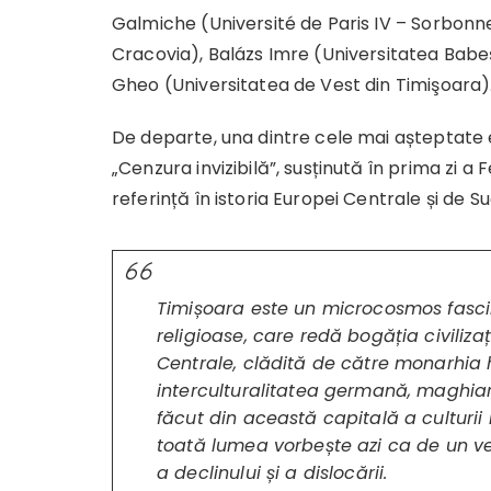
Galmiche (Université de Paris IV – Sorbonne
Cracovia), Balázs Imre (Universitatea Babeş
Gheo (Universitatea de Vest din Timişoara)
De departe, una dintre cele mai așteptate e
„Cenzura invizibilă”, susținută în prima zi a
referință în istoria Europei Centrale și de S
Timișoara este un microcosmos fascinan
religioase, care redă bogăția civiliz
Centrale, clădită de către monarhia
interculturalitatea germană, maghiară
făcut din această capitală a cultur
toată lumea vorbește azi ca de un v
a declinului și a dislocării.