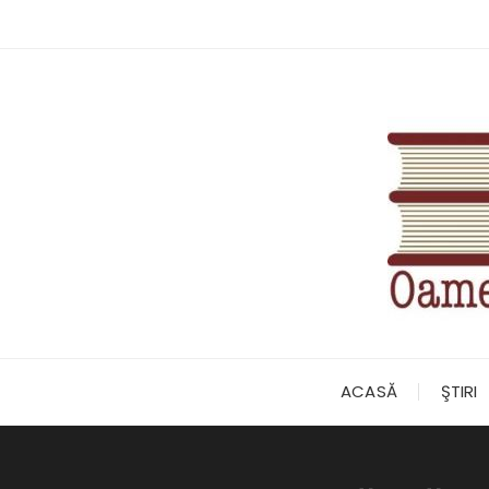
Skip
to
content
ACASĂ
ŞTIRI