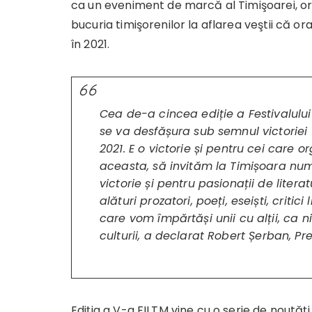
ca un eveniment de marcă al Timişoarei, org
bucuria timişorenilor la aflarea veştii că o
în 2021.
Cea de-a cincea ediție a Festivalului
se va desfășura sub semnul victoriei 
2021. E o victorie și pentru cei care 
aceasta, să invităm la Timișoara nume
victorie și pentru pasionații de litera
alături prozatori, poeți, eseiști, critic
care vom împărtăși unii cu alții, ca 
culturii, a declarat
Robert Șerban, Preș
Ediţia a V-a FILTM vine cu o serie de noutăţi