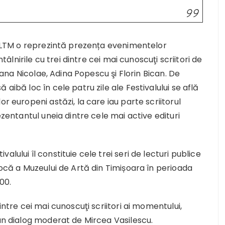
 FILTM o reprezintă prezența evenimentelor
ntâlnirile cu trei dintre cei mai cunoscuţi scriitori de
Ioana Nicolae, Adina Popescu şi Florin Bican. De
aibă loc în cele patru zile ale Festivalului se află
r europeni astăzi, la care iau parte scriitorul
ezentantul uneia dintre cele mai active edituri
lului îl constituie cele trei seri de lecturi publice
rocă a Muzeului de Artă din Timișoara în perioada
00.
intre cei mai cunoscuţi scriitori ai momentului,
-un dialog moderat de Mircea Vasilescu.