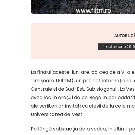
AUTORI
C
4 octombrie 201
La finalul acestei luni are loc cea de a V-a e
Timişoara (FILTM), un proiect internațional 
Centrale si de Sud-Est. Sub sloganul „La Ves
avea loc în orașul de pe Bega în perioada 25
ale scriitorilor invitați cu elevii de la cele 
Universitatea de Vest.
Pe lângă satisfacţia de a vedea, în ultimii p