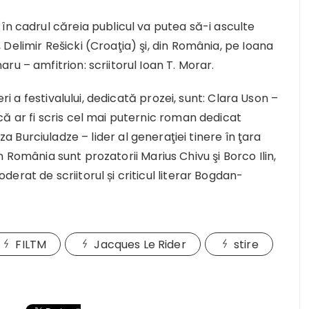
în cadrul căreia publicul va putea să-i asculte
Delimir Rešicki (Croaţia) şi, din România, pe Ioana
u – amfitrion: scriitorul Ioan T. Morar.
eri a festivalului, dedicată prozei, sunt: Clara Uson –
ă ar fi scris cel mai puternic roman dedicat
za Burciuladze – lider al generaţiei tinere în ţara
din România sunt prozatorii Marius Chivu şi Borco Ilin,
rat de scriitorul și criticul literar Bogdan-
FILTM
Jacques Le Rider
stire