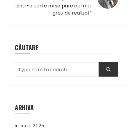
dintr-o carte mi se pare cel mai
greu de realizat“
CĂUTARE
ARHIVA
iunie 2025