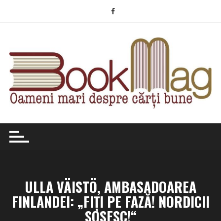
Skip
to
content
ULLA VÄISTÖ, AMBASADOAREA
FINLANDEI: „FIȚI PE FAZĂ! NORDICII
SOSESC!“