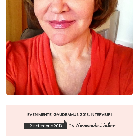
EVENIMENTE
GAUDEAMUS 2013
INTERVIURI
Smaranda Liubov
by
12 noiembrie 2013