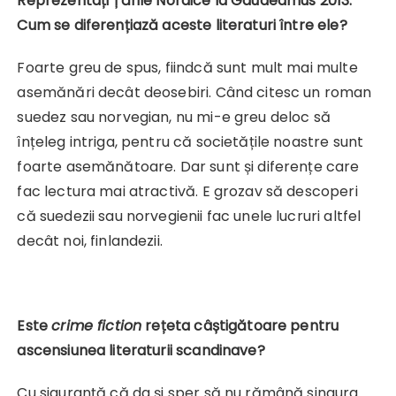
Reprezentați Țările Nordice la Gaudeamus 2013.
Cum se diferențiază aceste literaturi între ele?
Foarte greu de spus, fiindcă sunt mult mai multe
asemănări decât deosebiri. Când citesc un roman
suedez sau norvegian, nu mi-e greu deloc să
înțeleg intriga, pentru că societățile noastre sunt
foarte asemănătoare. Dar sunt și diferențe care
fac lectura mai atractivă. E grozav să descoperi
că suedezii sau norvegienii fac unele lucruri altfel
decât noi, finlandezii.
Este
crime fiction
rețeta câștigătoare pentru
ascensiunea literaturii scandinave?
Cu siguranță că da și sper să nu rămână singura.