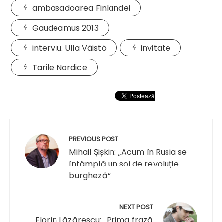
ambasadoarea Finlandei
Gaudeamus 2013
interviu. Ulla Väistö
invitate
Tarile Nordice
Navigare
în
PREVIOUS POST
articole
Mihail Șișkin: „Acum în Rusia se
întâmplă un soi de revoluție
burgheză“
NEXT POST
Florin Lăzărescu: „Prima frază