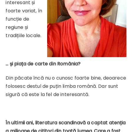
interesant și
foarte variat, în
funcție de
regiune și
tradițiile locale.
… și piața de carte din România?
Din păcate încă nu o cunosc foarte bine, deoarece
folosesc destul de puțin limba română. Dar sunt
sigură că este la fel de interesantă.
În ultimii ani, literatura scandinavă a captat atenția
a milioane de cititori din toată lumea. Care a fost