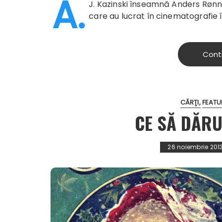
A.
J. Kazinski înseamnă Anders Rønno
care au lucrat în cinematografie î
Cont
CĂRŢI
FEATU
CE SĂ DĂRU
26 noiembrie 201