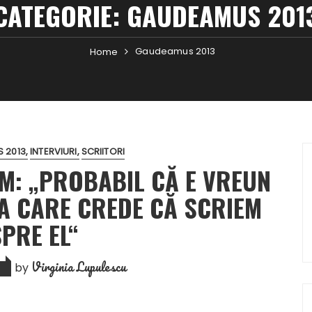
CATEGORIE:
GAUDEAMUS 201
Gaudeamus 2013
Home
 2013
INTERVIURI
SCRIITORI
M: „PROBABIL CĂ E VREUN
A CARE CREDE CĂ SCRIEM
PRE EL“
Virginia Lupulescu
by
3