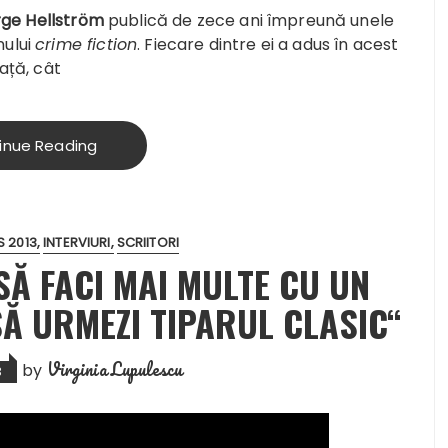
rge
Hellström
publică de zece ani împreună unele
nului
crime fiction
. Fiecare dintre ei a adus în acest
ață, cât
inue Reading
 2013
INTERVIURI
SCRIITORI
 SĂ FACI MAI MULTE CU UN
SĂ URMEZI TIPARUL CLASIC“
Virginia Lupulescu
by
3