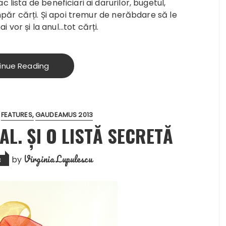
 lista de beneficiari ai darurilor, bugetul,
umpăr cărți. Și apoi tremur de nerăbdare să le
or și la anul...tot cărți.
inue Reading
FEATURES
GAUDEAMUS 2013
L. ȘI O LISTĂ SECRETĂ
Virginia Lupulescu
by
3