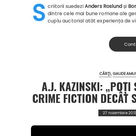
S
criitorii suedezi
Anders Roslund
și
Bo
dintre cele mai bune romane ale ge
cuplu auctorial atât experiența de vi
Cont
CĂRŢI
GAUDEAMUS
A.J. KAZINSKI: „POȚI
CRIME FICTION DECÂT 
27 noiembrie 201