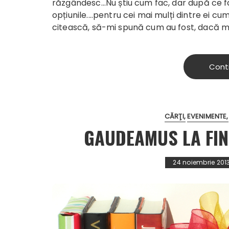
răzgândesc...Nu știu cum fac, dar după ce fac
opțiunile....pentru cei mai mulți dintre ei c
citească, să-mi spună cum au fost, dacă mai v
Cont
CĂRŢI
EVENIMENTE
GAUDEAMUS LA FINA
24 noiembrie 201