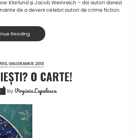
w Klarlund și Jacob Weinreich – doi autori danezi
nainte de a deveni celebri autori de crime fiction.
inue Reading
RES
GAUDEAMUS 2013
IEȘTI? O CARTE!
Virginia Lupulescu
by
3