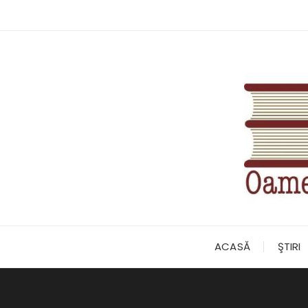
Skip
to
content
ACASĂ
ŞTIRI