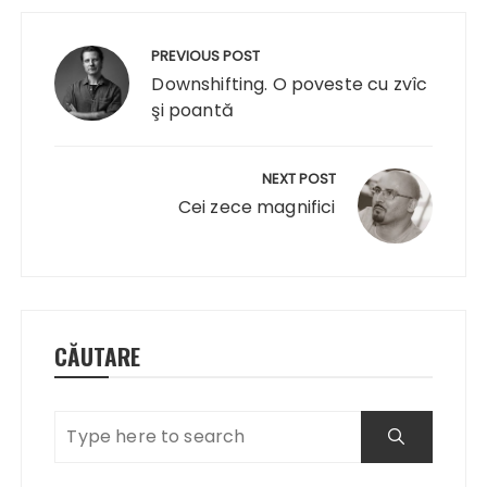
Navigare
în
PREVIOUS POST
articole
Downshifting. O poveste cu zvîc
şi poantă
NEXT POST
Cei zece magnifici
CĂUTARE