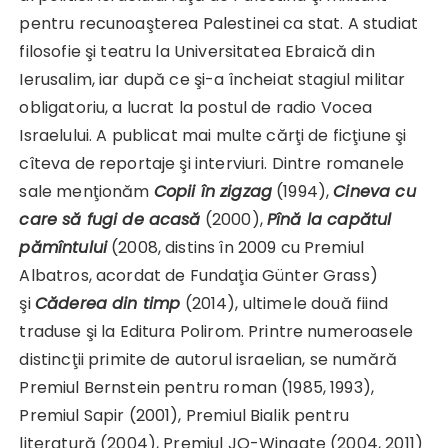
pentru recunoaşterea Palestinei ca stat. A studiat
filosofie şi teatru la Universitatea Ebraică din
Ierusalim, iar după ce şi-a încheiat stagiul militar
obligatoriu, a lucrat la postul de radio Vocea
Israelului. A publicat mai multe cărţi de ficţiune şi
cîteva de reportaje şi interviuri. Dintre romanele
sale menţionăm
Copii în zigzag
(1994),
Cineva cu
care să fugi de acasă
(2000),
Pînă la capătul
pămîntului
(2008, distins în 2009 cu Premiul
Albatros, acordat de Fundaţia Günter Grass)
şi
Căderea din timp
(2014), ultimele două fiind
traduse şi la Editura Polirom. Printre numeroasele
distincţii primite de autorul israelian, se numără
Premiul Bernstein pentru roman (1985, 1993),
Premiul Sapir (2001), Premiul Bialik pentru
literatură (2004), Premiul JQ-Wingate (2004, 2011)