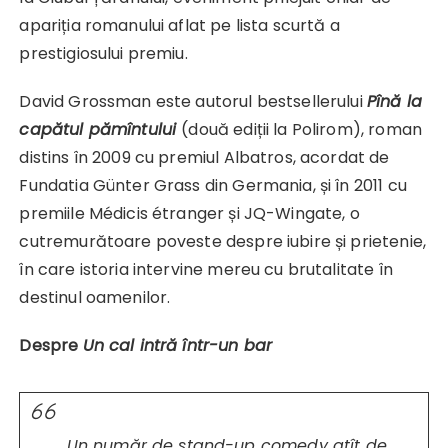
apariția romanului aflat pe lista scurtă a
prestigiosului premiu.
David Grossman este autorul bestsellerului
Pînă la
capătul pămîntului
(două ediții la Polirom), roman
distins în 2009 cu premiul Albatros, acordat de
Fundatia Günter Grass din Germania, și în 2011 cu
premiile Médicis étranger și JQ-Wingate, o
cutremurătoare poveste despre iubire și prietenie,
în care istoria intervine mereu cu brutalitate în
destinul oamenilor.
Despre
Un cal intră într-un bar
„Un număr de
stand-up comedy
atît de