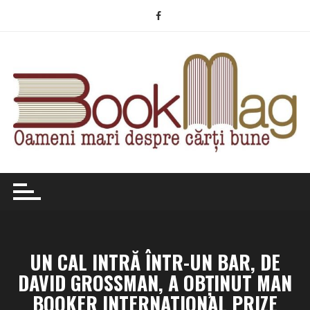
Skip
to
content
UN CAL INTRĂ ÎNTR-UN BAR, DE
DAVID GROSSMAN, A OBȚINUT MAN
BOOKER INTERNATIONAL PRIZE