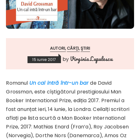
AUTORI
CĂRŢI
ŞTIRI
Virginia Lupulescu
by
15 iunie 2017
Romanul
Un cal intră într-un bar
de David
Grossman, este cîștigătorul prestigiosului Man
Booker International Prize, ediția 2017. Premiul a
fost anunțat ieri, 14 iunie, la Londra. Ceilalți scriitori
aflați pe lista scurtă a Man Booker International
Prize, 2017: Mathias Enard (Fran’a), Roy Jacobsen
(Norvegia), Dorthe Nors (Danemarca), Amos Oz