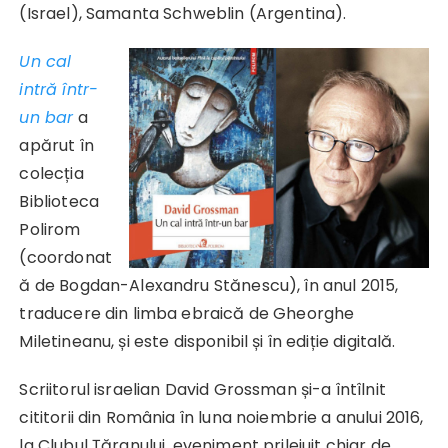
(Israel), Samanta Schweblin (Argentina).
Un cal
intră într-
un bar
a
apărut în
colecția
Biblioteca
Polirom
(coordonat
ă de Bogdan-Alexandru Stănescu), în anul 2015,
traducere din limba ebraică de Gheorghe
Miletineanu, și este disponibil și în ediție digitală.
Scriitorul israelian David Grossman și-a întîlnit
cititorii din România în luna noiembrie a anului 2016,
la Clubul Țăranului, eveniment prilejuit chiar de