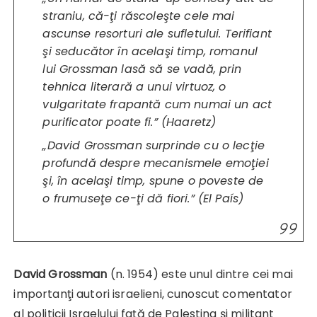
straniu, că-ţi răscoleşte cele mai
ascunse resorturi ale sufletului. Terifiant
şi seducător în acelaşi timp, romanul
lui Grossman lasă să se vadă, prin
tehnica literară a unui virtuoz, o
vulgaritate frapantă cum numai un act
purificator poate fi.” (
Haaretz
)
„David Grossman surprinde cu o lecţie
profundă despre mecanismele emoţiei
şi, în acelaşi timp, spune o poveste de
o frumuseţe ce-ţi dă fiori.” (
El País
)
David Grossman
(n. 1954) este unul dintre cei mai
importanţi autori israelieni, cunoscut comentator
al politicii Israelului faţă de Palestina şi militant