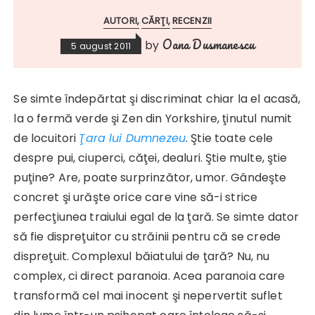
AUTORI
CĂRŢI
RECENZII
Oana Dusmanescu
by
5 august 2011
Se simte îndepărtat şi discriminat chiar la el acasă,
la o fermă verde şi Zen din Yorkshire, ţinutul numit
de locuitori
Ţara lui Dumnezeu
. Ştie toate cele
despre pui, ciuperci, căţei, dealuri. Ştie multe, ştie
puţine? Are, poate surprinzător, umor. Gândeşte
concret şi urăşte orice care vine să-i strice
perfecţiunea traiului egal de la ţară. Se simte dator
să fie dispreţuitor cu străinii pentru că se crede
dispreţuit. Complexul băiatului de ţară? Nu, nu
complex, ci direct paranoia. Acea paranoia care
transformă cel mai inocent şi nepervertit suflet