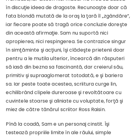
în discuţie ideea de dragoste. Recunoaşte doar că
fata blondă mutată de la oraş la ţară îl „zgândăre”,
iar fiecare poate să tragă orice concluzie doreşte
din această afirmaţie. Sam nu suportă nici
apropierea, nici respingerea. Se contrazice singur
în simţăminte şi acţiuni, îşi clădeşte prietenii doar
pentru a le mutila ulterior, încearcă din răsputeri
să iasă din bezna sa fascinantă, dar creierul său,
primitiv şi supraaglomerat totodată, e şi bariera
sa. Iar peste toate acestea, scriitura curge lin,
echilibrând clipele dureroase şi revoltătoare cu
cuvintele stoarse şi aliniate cu voluptate, forţă şi
miez de către tânărul scriitor Ross Raisin.
Pînă la coadă, Sam e un personaj cinstit. Îşi
testează propriile limite în ale răului, simple