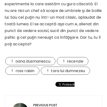
experimente la care asistăm cu gura căscată. El
nu are nici un chef să scape de umbrele şi de bolile
lui. Sau cel puţin nu într-un mod clasic, aplaudat de
toată lumea. El se acceptă aşa cum e, alienat din
punct de vedere social, sucit din punct de vedere
psihic şi cel puţin nereuşit ca înfăţişare. Dar tu, tu îl
poţi accepta?
oana dusmanescu
recenzie
ross raisin
tara lui dumnezeu
Navigare
în
PREVIOUS POST