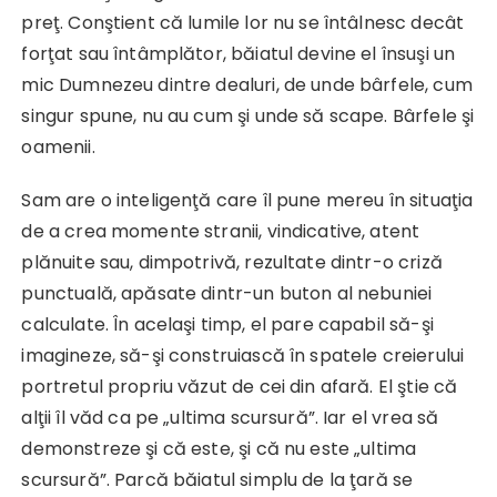
preţ. Conştient că lumile lor nu se întâlnesc decât
forţat sau întâmplător, băiatul devine el însuşi un
mic Dumnezeu dintre dealuri, de unde bârfele, cum
singur spune, nu au cum şi unde să scape. Bârfele şi
oamenii.
Sam are o inteligenţă care îl pune mereu în situaţia
de a crea momente stranii, vindicative, atent
plănuite sau, dimpotrivă, rezultate dintr-o criză
punctuală, apăsate dintr-un buton al nebuniei
calculate. În acelaşi timp, el pare capabil să-şi
imagineze, să-şi construiască în spatele creierului
portretul propriu văzut de cei din afară. El ştie că
alţii îl văd ca pe „ultima scursură”. Iar el vrea să
demonstreze şi că este, şi că nu este „ultima
scursură”. Parcă băiatul simplu de la ţară se