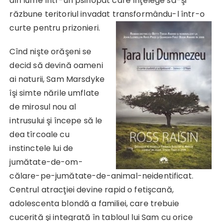
din lume într-un psihopat care înţelege să-şi
răzbune teritoriul invadat transformându-l într-o
curte pentru prizonieri.
Cînd nişte orăşeni se
decid să devină oameni
ai naturii, Sam Marsdyke
îşi simte nările umflate
de mirosul nou al
intrusului şi începe să le
dea tîrcoale cu
instinctele lui de
jumătate-de-om-
călare-pe-jumătate-de-animal-neidentificat.
Centrul atracţiei devine rapid o fetişcană,
adolescenta blondă a familiei, care trebuie
cucerită şi integrată în tabloul lui Sam cu orice