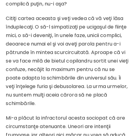
complică puţin, nu-i aşa?
Citiţi cartea aceasta şi veţi vedea că vă veţi lăsa
înduplecaţi. O să-l simpatizaţi pe ucigaşul de fiinţe
mici, o să-i deveniţi, în unele faze, unicii complici,
deoarece numai el şi voi aveţi parola pentru a-i
pătrunde în mintea scurcircuitată. Aproape că vi
se va face milă de bietul copilandru sortit unei vieţi
confuze, necăjit la maximum pentru că nu se
poate adapta la schimbările din universul său. Îi
veţi înţelege furia şi debusolarea. La urma urmelor,
nu suntem mulţi aceia cărora să ne placă
schimbările.
Mi-a plăcut la infractorul acesta sociopat că are
circumstanţe atenuante. Uneori are intenţii
frumoase, iar alteori nici măcar nu vrea să aducă