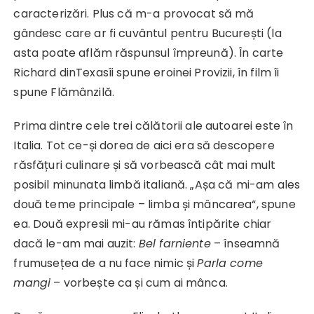
caracterizări. Plus că m-a provocat să mă
gândesc care ar fi cuvântul pentru București (la
asta poate aflăm răspunsul împreună). În carte
Richard dinTexasîi spune eroinei Provizii, în film îi
spune Flămânzilă.
Prima dintre cele trei călătorii ale autoarei este în
Italia. Tot ce-și dorea de aici era să descopere
răsfățuri culinare și să vorbească cât mai mult
posibil minunata limbă italiană. „Așa că mi-am ales
două teme principale – limba și mâncarea“, spune
ea. Două expresii mi-au rămas întipărite chiar
dacă le-am mai auzit:
Bel farniente
– înseamnă
frumusețea de a nu face nimic și
Parla come
mangi
– vorbește ca și cum ai mânca.