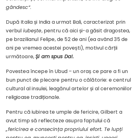
gândesc“
.
După Italia și India a urmat Bali, caracterizat prin
verbul
iubește
, pentru că aici și-a găsit dragostea,
pe brazilianul Felipe, de 52 de ani (ea având 35 de
ani pe vremea acestei povești), motivul cărții
următoare,
Și am spus Da!.
Povestea începe în Ubud – un oraș ce pare a fi un
bun punct de plecare pentru o călătorie: e centrul
cultural al insulei, leagănul artelor și al ceremoniilor
religioase tradiționale.
Pentru că iubirea te umple de fericire, Gilbert a
avut timp să reflecteze asupra faptului că
„fericirea e consecința propriului efort. Te lupți
pentru ea, muncești pentru ea, insiști, uneori