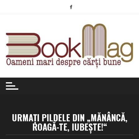
Skip
to
content
URMAȚI PILDELE DIN „MĂNÂNCĂ,
ROAGĂ-TE, IUBEȘTE!“