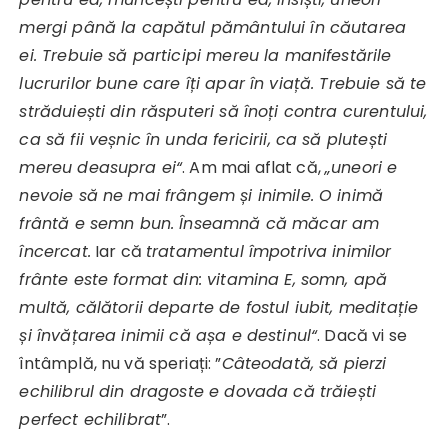
mergi până la capătul pământului în căutarea
ei. Trebuie să participi mereu la manifestările
lucrurilor bune care îți apar în viață. Trebuie să te
străduiești din răsputeri să înoți contra curentului,
ca să fii veșnic în unda fericirii, ca să plutești
mereu deasupra ei“
. Am mai aflat că,
„uneori e
nevoie să ne mai frângem și inimile.
O inimă
frântă e semn bun. Înseamnă că măcar am
încercat
.
Iar că
tratamentul împotriva inimilor
frânte este format din: vitamina E, somn, apă
multă, călătorii departe de fostul iubit, meditație
și învățarea inimii că așa e destinul“
. Dacă vi se
întâmplă, nu vă speriați: ”
Câteodată, să pierzi
echilibrul din dragoste e dovada că trăiești
perfect echilibrat
”.