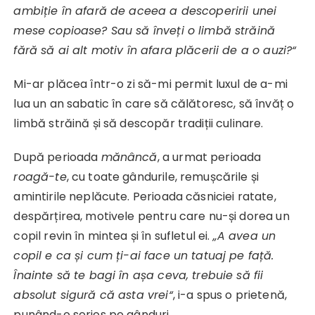
ambiție în afară de aceea a descoperirii unei
mese copioase? Sau să înveți o limbă străină
fără să ai alt motiv în afara plăcerii de a o auzi?“
Mi-ar plăcea într-o zi să-mi permit luxul de a-mi
lua un an sabatic în care să călătoresc, să învăț o
limbă străină și să descopăr tradiții culinare.
După perioada
mănâncă
, a urmat perioada
roagă-te
, cu toate gândurile, remușcările și
amintirile neplăcute. Perioada căsniciei ratate,
despărțirea, motivele pentru care nu-și dorea un
copil revin în mintea și în sufletul ei.
„A avea un
copil e ca și cum ți-ai face un tatuaj pe față.
Înainte să te bagi în așa ceva, trebuie să fii
absolut sigură că asta vrei“
, i-a spus o prietenă,
punând-o serios pe gânduri.