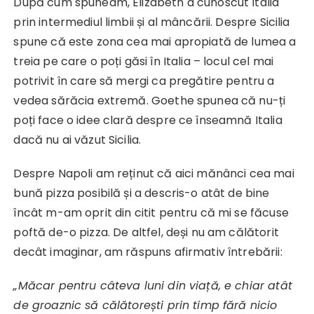
După cum spuneam, Elizabeth a cunoscut Italia
prin intermediul limbii și al mâncării. Despre Sicilia
spune că este zona cea mai apropiată de lumea a
treia pe care o poți găsi în Italia – locul cel mai
potrivit în care să mergi ca pregătire pentru a
vedea sărăcia extremă. Goethe spunea că nu-ți
poți face o idee clară despre ce înseamnă Italia
dacă nu ai văzut Sicilia.
Despre Napoli am reținut că aici mănânci cea mai
bună pizza posibilă și a descris-o atât de bine
încât m-am oprit din citit pentru că mi se făcuse
poftă de-o pizza. De altfel, deși nu am călătorit
decât imaginar, am răspuns afirmativ întrebării:
„Măcar pentru câteva luni din viață, e chiar atât
de groaznic să călătorești prin timp fără nicio