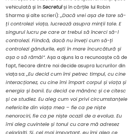
vehiculată și în
Secretul
și în cărțile lui Robin
Sharma și alte scrieri):
„Dacă vrei așa de tare să-
ți controlezi viața, lucrează asupra minții tale. E
singurul lucru pe care ar trebui să încerci să-l
controlezi. Fiindcă, dacă nu înveți cum să-ți
controlezi gândurile, ești în mare încurcătură și
așa o să rămâi“
. Așa a ajuns la a recunoaște că de
fapt, fiecare dintre noi decide asupra lucrurilor din
viața sa:
„Eu decid cum îmi petrec timpul, cu cine
interacționez, cu cine îmi împart corpul și viața și
energia și banii.
Eu decid ce mănânc și ce citesc
și ce studiez.
Eu aleg cum voi privi circumstanțele
nefericite din viața mea – fie ca pe niște
nenorociri, fie ca pe niște ocazii de a evolua. Eu
îmi aleg cuvintele și tonul cu care mă adresez
celorlalți. Și, cel mai important, eu îmi aleg ce