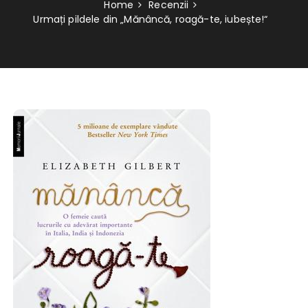
Home
Recenzii
Urmați pildele din „Mănâncă, roagă-te, iubește!“