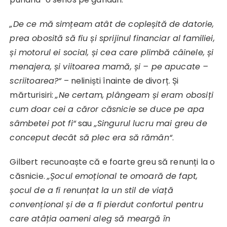
„De ce mă simțeam atât de copleșită de datorie,
prea obosită să fiu și sprijinul financiar al familiei,
și motorul ei social, și cea care plimbă câinele, și
menajera, și viitoarea mamă, și – pe apucate –
scriitoarea?“
– neliniști înainte de divorț. Și
mărturisiri:
„Ne certam, plângeam și eram obosiți
cum doar cei a căror căsnicie se duce pe apa
sâmbetei pot fi“
sau
„Singurul lucru mai greu de
conceput decât să plec era să rămân“
.
Gilbert recunoaște că e foarte greu să renunți la o
căsnicie.
„Șocul emoțional te omoară de fapt,
șocul de a fi renunțat la un stil de viață
convențional și de a fi pierdut confortul pentru
care atâția oameni aleg să meargă în