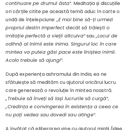
continuare pe drumul ăsta“
. Meditația și discuțiile
ori cărțile citite pe această temă aduc în carte o
undă de înțelepciune:
„E mai bine să-ți urmezi
propriul destin imperfect decât să trăiești o
imitație perfectă a vieții altcuiva“
sau
„Locul de
odihnă al inimii este inima.
Singurul loc în care
mintea va putea găsi pace este liniștea inimii.
Acolo trebuie să ajungi
“
.
După experiența ashramului din India, ea ne
sfătuiește să medităm cu ajutorul oricărui lucru
care generează o revoluție în mintea noastră.
„Trebuie să înveți să lași lucrurile să curgă“
,
„Credința e convingerea în existența a ceea ce
nu poți vedea sau dovedi sau atinge“
.
A învățat că eliberarea vine cu ajutorul minții (idee