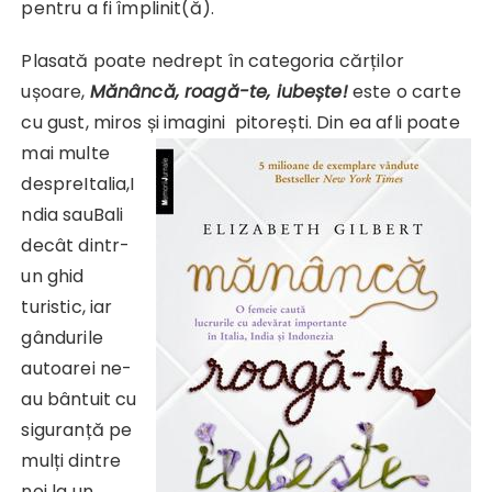
pentru a fi împlinit(ă).
Plasată poate nedrept în categoria cărților
ușoare,
Mănâncă, roagă-te, iubește!
este o carte
cu gust, miros și imagini
pitorești. Din ea afli poate
mai multe
despreItalia,I
ndia sauBali
decât dintr-
un ghid
turistic, iar
gândurile
autoarei ne-
au bântuit cu
siguranță pe
mulți dintre
noi la un