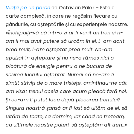
Viața pe un peron
de Octavian Paler – Este o
carte complexă, în care ne regăsim fiecare cu
gândurile, cu așteptările și cu experiențele noastre.
«
Închipuiți-vă că într-o zi ar fi venit un tren și n-
am fi mai avut putere să urcăm în el. L-am dorit
prea mult, l-am așteptat prea mult. Ne-am
epuizat în așteptare și nu ne-a rămas nici o
picătură de energie pentru a ne bucura de
sosirea lucrului așteptat. Numai că ne-am fi
simțit striviți de o mare tristețe, amintindu-ne cât
am visat trenul acela care acum pleacă fără noi.
Și ce-am fi putut face după plecarea trenului?
Singura noastră șansă ar fi fost să uităm de el, să
uităm de toate, să dormim, iar când ne trezeam,
cu ultimele noastre puteri, să așteptăm alt tren…
»