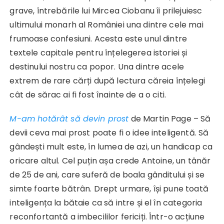
grave, întrebările lui Mircea Ciobanu îi prilejuiesc
ultimului monarh al României una dintre cele mai
frumoase confesiuni. Acesta este unul dintre
textele capitale pentru înțelegerea istoriei și
destinului nostru ca popor. Una dintre acele
extrem de rare cărți după lectura căreia înțelegi
cât de sărac ai fi fost înainte de a o citi.
M-am hotărât să devin prost
de Martin Page – Să
devii ceva mai prost poate fi o idee inteligentă. Să
gândești mult este, în lumea de azi, un handicap ca
oricare altul. Cel puțin așa crede Antoine, un tânăr
de 25 de ani, care suferă de boala gânditului și se
simte foarte bătrân. Drept urmare, își pune toată
inteligența la bătaie ca să intre și el în categoria
reconfortantă a imbecililor fericiți. Într-o acțiune