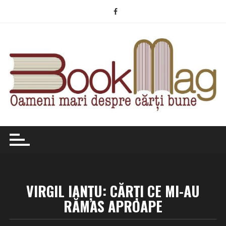
Skip
to
content
VIRGIL IANȚU: CĂRȚI CE MI-AU
RĂMAS APROAPE