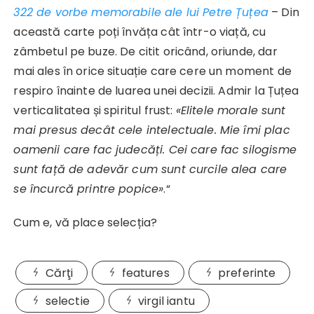
322 de vorbe memorabile ale lui Petre Țuțea
– Din
această carte poți învăța cât într-o viață, cu
zâmbetul pe buze. De citit oricând, oriunde, dar
mai ales în orice situație care cere un moment de
respiro înainte de luarea unei decizii. Admir la Țuțea
verticalitatea și spiritul frust:
«
Elitele morale sunt
mai presus decât cele intelectuale. Mie îmi plac
oamenii care fac judecăți. Cei care fac silogisme
sunt față de adevăr cum sunt curcile alea care
se încurcă printre popice
»
.“
Cum e, vă place selecția?
Cărţi
features
preferinte
selectie
virgil iantu