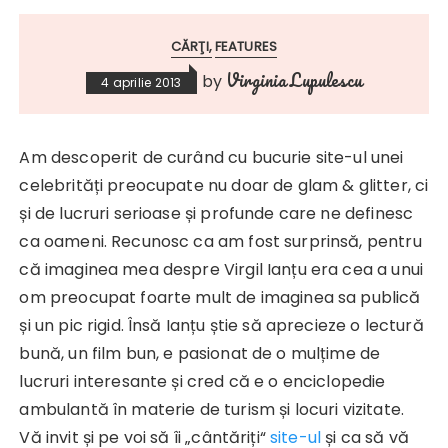
CĂRŢI
FEATURES
Virginia Lupulescu
by
4 aprilie 2013
Am descoperit de curând cu bucurie site-ul unei
celebrități preocupate nu doar de glam & glitter, ci
și de lucruri serioase și profunde care ne definesc
ca oameni. Recunosc ca am fost surprinsă, pentru
că imaginea mea despre Virgil Ianțu era cea a unui
om preocupat foarte mult de imaginea sa publică
și un pic rigid. Însă Ianțu știe să aprecieze o lectură
bună, un film bun, e pasionat de o mulțime de
lucruri interesante și cred că e o enciclopedie
ambulantă în materie de turism și locuri vizitate.
Vă invit și pe voi să îi „cântăriți“
site-ul
și ca să vă