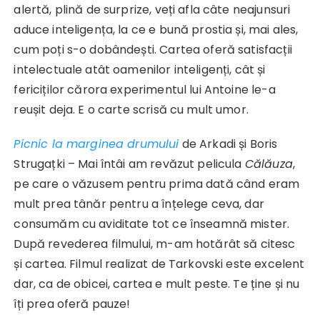
alertă, plină de surprize, veți afla câte neajunsuri
aduce inteligența, la ce e bună prostia și, mai ales,
cum poți s-o dobândești. Cartea oferă satisfacții
intelectuale atât oamenilor inteligenți, cât și
fericiților cărora experimentul lui Antoine le-a
reușit deja. E o carte scrisă cu mult umor.
Picnic la marginea drumului
de Arkadi și Boris
Strugațki – Mai întâi am revăzut pelicula
Călăuza
,
pe care o văzusem pentru prima dată când eram
mult prea tânăr pentru a înțelege ceva, dar
consumăm cu aviditate tot ce înseamnă mister.
După revederea filmului, m-am hotărât să citesc
și cartea. Filmul realizat de Tarkovski este excelent
dar, ca de obicei, cartea e mult peste. Te ține și nu
îți prea oferă pauze!