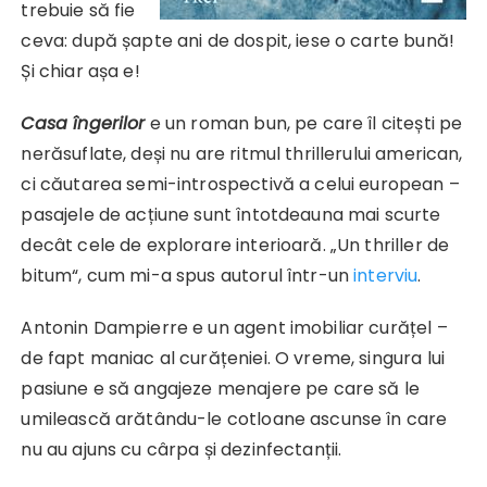
trebuie să fie
ceva: după șapte ani de dospit, iese o carte bună!
Și chiar așa e!
Casa îngerilor
e un roman bun, pe care îl citești pe
nerăsuflate, deși nu are ritmul thrillerului american,
ci căutarea semi-introspectivă a celui european –
pasajele de acțiune sunt întotdeauna mai scurte
decât cele de explorare interioară. „Un thriller de
bitum“, cum mi-a spus autorul într-un
interviu
.
Antonin Dampierre e un agent imobiliar curățel –
de fapt maniac al curățeniei. O vreme, singura lui
pasiune e să angajeze menajere pe care să le
umilească arătându-le cotloane ascunse în care
nu au ajuns cu cârpa și dezinfectanții.