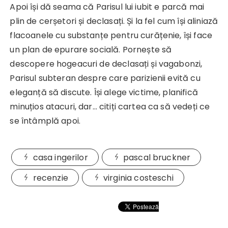
Apoi își dă seama că Parisul lui iubit e parcă mai
plin de cerșetori și declasați. Și la fel cum își aliniază
flacoanele cu substanțe pentru curățenie, își face
un plan de epurare socială. Pornește să
descopere hogeacuri de declasați și vagabonzi,
Parisul subteran despre care parizienii evită cu
eleganță să discute. Își alege victime, planifică
minuțios atacuri, dar… citiți cartea ca să vedeți ce
se întâmplă apoi.
casa ingerilor
pascal bruckner
recenzie
virginia costeschi