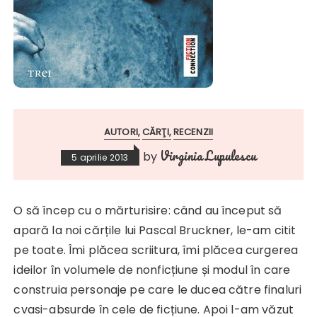
AUTORI
CĂRŢI
RECENZII
Virginia Lupulescu
by
5 aprilie 2013
O să încep cu o mărturisire: când au început să
apară la noi cărțile lui Pascal Bruckner, le-am citit
pe toate. Îmi plăcea scriitura, îmi plăcea curgerea
ideilor în volumele de nonficțiune și modul în care
construia personaje pe care le ducea către finaluri
cvasi-absurde în cele de ficțiune. Apoi l-am văzut