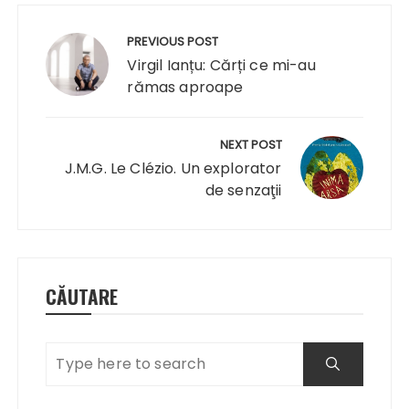
Navigare
în
PREVIOUS POST
articole
Virgil Ianțu: Cărți ce mi-au
rămas aproape
NEXT POST
J.M.G. Le Clézio. Un explorator
de senzaţii
CĂUTARE