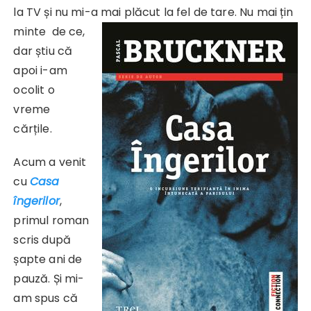
la TV și nu mi-a mai plăcut la fel de tare. Nu mai țin
minte
de ce,
dar știu că
apoi i-am
ocolit o
vreme
cărțile.
Acum a venit
cu
Casa
îngerilor
,
primul roman
scris după
șapte ani de
pauză. Și mi-
am spus că