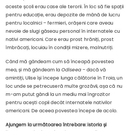
aceste școli erau case ale terorii. În loc să fie spații
pentru educație, erau depozite de mână de lucru
pentru localnici – fermieri, orășeni care aveau
nevoie de slugi găseau personal în internatele cu
nativi americani. Care erau prost hrăniți, prost
îmbrăcați, locuiau în condiții mizere, malnutriți.
Când mă gândeam cum să înceapă povestea
mea, și mă gândeam la
Odiseea
– dacă vă
amintiți, Ulise își începe lunga călătorie în Troia, un
loc unde se petrecuseră multe grozăvii, așa că nu
m-am putut gândi la un mediu mai îngrozitor
pentru acești copii decât internatele nativilor
americani. De aceea povestea începe de acolo.
Ajungem la următoarea întrebare: istoria și