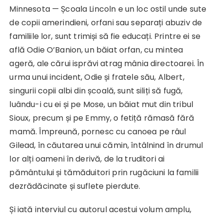
Minnesota — Școala Lincoln e un loc ostil unde sute
de copii amerindieni, orfani sau separați abuziv de
familiile lor, sunt trimiși să fie educați. Printre ei se
află Odie O’Banion, un băiat orfan, cu mintea
ageră, ale cărui isprăvi atrag mânia directoarei. În
urma unui incident, Odie și fratele său, Albert,
singurii copii albi din școală, sunt siliți să fugă,
luându-i cu ei și pe Mose, un băiat mut din tribul
Sioux, precum și pe Emmy, o fetiță rămasă fără
mamă. Împreună, pornesc cu canoea pe râul
Gilead, în căutarea unui cămin, întâlnind în drumul
lor alți oameni în derivă, de la truditori ai
pământului și tămăduitori prin rugăciuni la familii
dezrădăcinate și suflete pierdute.
Și iată interviul cu autorul acestui volum amplu,