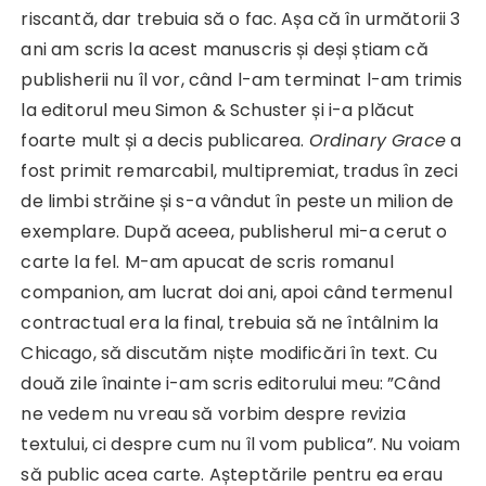
riscantă, dar trebuia să o fac. Așa că în următorii 3
ani am scris la acest manuscris și deși știam că
publisherii nu îl vor, când l-am terminat l-am trimis
la editorul meu Simon & Schuster și i-a plăcut
foarte mult și a decis publicarea.
Ordinary Grace
a
fost primit remarcabil, multipremiat, tradus în zeci
de limbi străine și s-a vândut în peste un milion de
exemplare. După aceea, publisherul mi-a cerut o
carte la fel. M-am apucat de scris romanul
companion, am lucrat doi ani, apoi când termenul
contractual era la final, trebuia să ne întâlnim la
Chicago, să discutăm niște modificări în text. Cu
două zile înainte i-am scris editorului meu: ”Când
ne vedem nu vreau să vorbim despre revizia
textului, ci despre cum nu îl vom publica”. Nu voiam
să public acea carte. Așteptările pentru ea erau