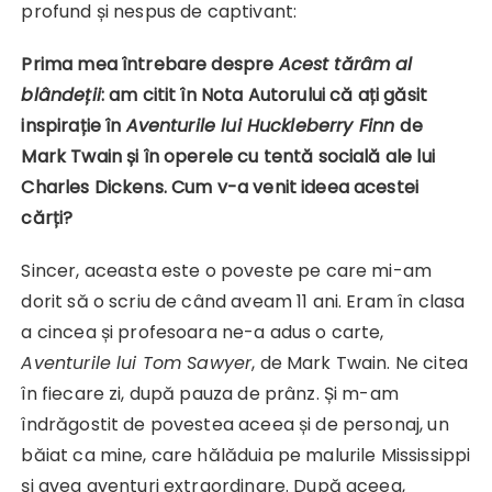
profund și nespus de captivant:
Prima mea întrebare despre
Acest tărâm al
blândeții
: am citit în Nota Autorului că ați găsit
inspirație în
Aventurile lui Huckleberry Finn
de
Mark Twain și în operele cu tentă socială ale lui
Charles Dickens. Cum v-a venit ideea acestei
cărți?
Sincer, aceasta este o poveste pe care mi-am
dorit să o scriu de când aveam 11 ani. Eram în clasa
a cincea și profesoara ne-a adus o carte,
Aventurile lui Tom Sawyer
, de Mark Twain. Ne citea
în fiecare zi, după pauza de prânz. Și m-am
îndrăgostit de povestea aceea și de personaj, un
băiat ca mine, care hălăduia pe malurile Mississippi
și avea aventuri extraordinare. După aceea,