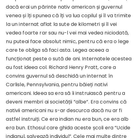
dacă erai un părinte nativ american și guvernul
venea și îți spunea că îți va lua copilul și îl va trimite
la un internat aflat la sute de kilometri și îl vei
vedea foarte rar sau nu-l vei mai vedea niciodată,
nu puteai face absolut nimic, pentru că era o lege
care te obliga să faci asta. Legea aceea a
funcționat peste o sută de ani. Internatele acestea
au fost ideea col. Richard Henry Pratt, care a
convins guvernul să deschidă un internat în
Carlisle, Pennsylvania, pentru băieți nativi
americani. Ideea sa era să îi instruiască pentru a
deveni membri ai societății ”albe”. Era convins că
nativii americani nu s-ar descurca dacă nu ar fi
astfel instruiți. Ce era indian nu era bun, ce era alb
era bun. Ethosul care ghida aceste școli era ”Ucide
indianul, salvează individul”. Cele mai multe dintre