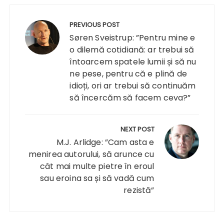
Navigare
în
PREVIOUS POST
articole
Søren Sveistrup: ”Pentru mine e
o dilemă cotidiană: ar trebui să
întoarcem spatele lumii și să nu
ne pese, pentru că e plină de
idioți, ori ar trebui să continuăm
să încercăm să facem ceva?”
NEXT POST
M.J. Arlidge: ”Cam asta e
menirea autorului, să arunce cu
cât mai multe pietre în eroul
sau eroina sa și să vadă cum
rezistă”