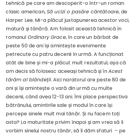
tehnică pe care am descoperit-o într-un roman
clasic american,
Să ucizi o pasăre cântătoare
, de
Harper Lee. Mi-a plăcut juxtapunerea acestor voci,
matură și tânără. Am folosit această tehnică în
romanul
Ordinary Grace
, în care un bărbat de
peste 50 de ani își amintește evenimente
petrecute cu patru decenii în urmă. A funcționat
atât de bine și mi-a plăcut mult rezultatul, așa că
am decis să folosesc aceeași tehnică și în
Acest
tărâm al blândeții
. Aici naratorul are peste 80 de
ani și își amintește o vară din urmă cu multe
decenii, când avea 12-13 ani. Îmi place perspectiva
bătrânului, amintirile sale și modul în care își
percepe sinele mult mai tânăr. Și nu facem toți
asta? La maturitate privim înapoi și am vrea să îi
vorbim sinelui nostru tânăr, să îi dăm sfaturi – pe