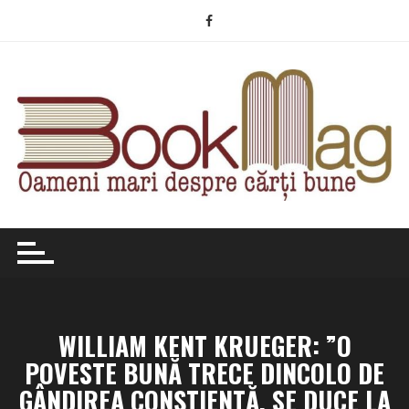
Skip
to
content
WILLIAM KENT KRUEGER: ”O
POVESTE BUNĂ TRECE DINCOLO DE
GÂNDIREA CONȘTIENTĂ, SE DUCE LA