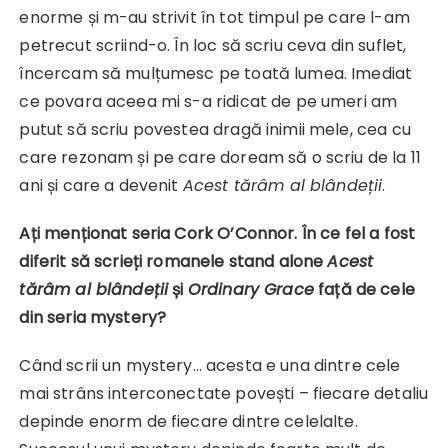
enorme și m-au strivit în tot timpul pe care l-am
petrecut scriind-o. În loc să scriu ceva din suflet,
încercam să mulțumesc pe toată lumea. Imediat
ce povara aceea mi s-a ridicat de pe umeri am
putut să scriu povestea dragă inimii mele, cea cu
care rezonam și pe care doream să o scriu de la 11
ani și care a devenit
Acest tărâm al blândeții
.
Ați menționat seria Cork O’Connor. În ce fel a fost
diferit să scrieți romanele stand alone
Acest
tărâm al blândeții
și
Ordinary Grace
față de cele
din seria mystery?
Când scrii un mystery… acesta e una dintre cele
mai strâns interconectate povești – fiecare detaliu
depinde enorm de fiecare dintre celelalte.