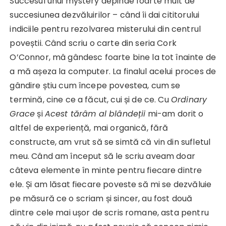
Succesul unui mystery depinde foarte mult de
succesiunea dezvăluirilor – când îi dai cititorului
indiciile pentru rezolvarea misterului din centrul
poveștii. Când scriu o carte din seria Cork
O’Connor, mâ gândesc foarte bine la tot înainte de
a mă așeza la computer. La finalul acelui proces de
gândire știu cum începe povestea, cum se
termină, cine ce a făcut, cui și de ce. Cu
Ordinary
Grace
și
Acest tărâm al blândeții
mi-am dorit o
altfel de experiență, mai organică, fără
constructe, am vrut să se simtă că vin din sufletul
meu. Când am început să le scriu aveam doar
câteva elemente în minte pentru fiecare dintre
ele. Și am lăsat fiecare poveste să mi se dezvăluie
pe măsură ce o scriam și sincer, au fost două
dintre cele mai ușor de scris romane, asta pentru