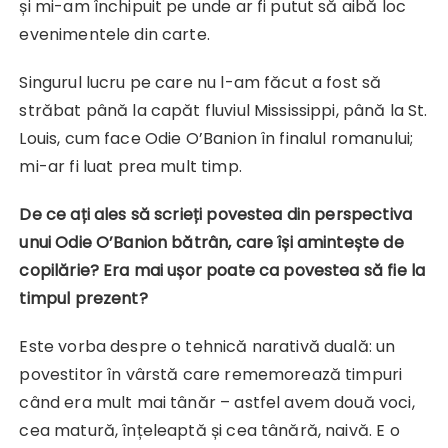
și mi-am închipuit pe unde ar fi putut să aibă loc
evenimentele din carte.
Singurul lucru pe care nu l-am făcut a fost să
străbat până la capăt fluviul Mississippi, până la St.
Louis, cum face Odie O’Banion în finalul romanului;
mi-ar fi luat prea mult timp.
De ce ați ales să scrieți povestea din perspectiva
unui Odie O’Banion bătrân, care își amintește de
copilărie? Era mai ușor poate ca povestea să fie la
timpul prezent?
Este vorba despre o tehnică narativă duală: un
povestitor în vârstă care rememorează timpuri
când era mult mai tânăr – astfel avem două voci,
cea matură, înțeleaptă și cea tânără, naivă. E o