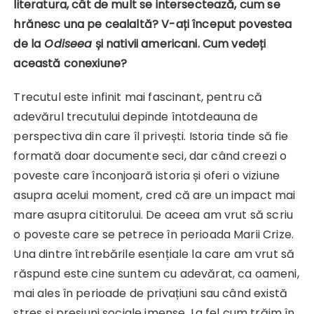
literatura, cât de mult se intersectează, cum se
hrănesc una pe cealaltă? V-ați început povestea
de la
Odiseea
și nativii americani. Cum vedeți
această conexiune?
Trecutul este infinit mai fascinant, pentru că
adevărul trecutului depinde întotdeauna de
perspectiva din care îl privești. Istoria tinde să fie
formată doar documente seci, dar când creezi o
poveste care înconjoară istoria și oferi o viziune
asupra acelui moment, cred că are un impact mai
mare asupra cititorului. De aceea am vrut să scriu
o poveste care se petrece în perioada Marii Crize.
Una dintre întrebările esențiale la care am vrut să
răspund este cine suntem cu adevărat, ca oameni,
mai ales în perioade de privațiuni sau când există
stres și presiuni sociale imense. La fel cum trăim în