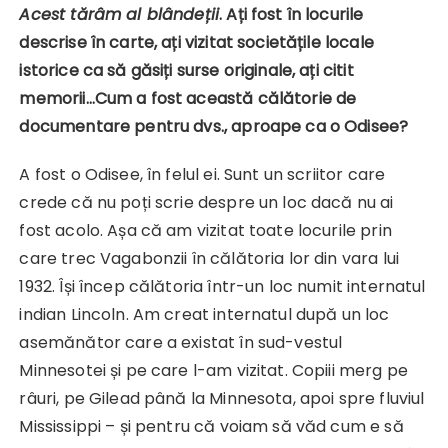
Acest tărâm al blândeții
. Ați fost în locurile
descrise în carte, ați vizitat societățile locale
istorice ca să găsiți surse originale, ați citit
memorii…Cum a fost această călătorie de
documentare pentru dvs., aproape ca o Odisee?
A fost o Odisee, în felul ei. Sunt un scriitor care
crede că nu poți scrie despre un loc dacă nu ai
fost acolo. Așa că am vizitat toate locurile prin
care trec Vagabonzii în călătoria lor din vara lui
1932. Își încep călătoria într-un loc numit internatul
indian Lincoln. Am creat internatul după un loc
asemănător care a existat în sud-vestul
Minnesotei și pe care l-am vizitat. Copiii merg pe
râuri, pe Gilead până la Minnesota, apoi spre fluviul
Mississippi – și pentru că voiam să văd cum e să