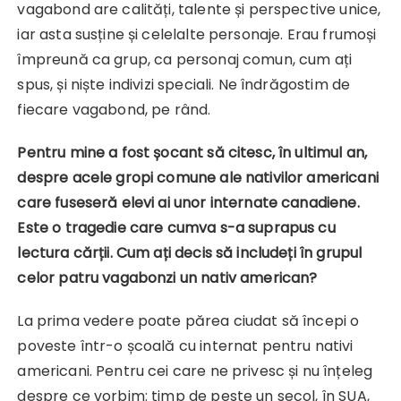
vagabond are calități, talente și perspective unice,
iar asta susține și celelalte personaje. Erau frumoși
împreună ca grup, ca personaj comun, cum ați
spus, și niște indivizi speciali. Ne îndrăgostim de
fiecare vagabond, pe rând.
Pentru mine a fost șocant să citesc, în ultimul an,
despre acele gropi comune ale nativilor americani
care fuseseră elevi ai unor internate canadiene.
Este o tragedie care cumva s-a suprapus cu
lectura cărții. Cum ați decis să includeți în grupul
celor patru vagabonzi un nativ american?
La prima vedere poate părea ciudat să începi o
poveste într-o școală cu internat pentru nativi
americani. Pentru cei care ne privesc și nu înțeleg
despre ce vorbim: timp de peste un secol, în SUA,