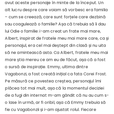
avut aceste personaje în minte de la început. Un
alt lucru despre care voiam să vorbesc era familia
– cum se creează, care sunt forțele care dezbină
sau coagulează o familie? Așa că trebuia să îi dau
lui Odie o familie: i-am creat un frate mai mare,
Albert, inspirat de fratele meu mai mare care, ca și
personajul, era cel mai deștept din clasă și nu uita
să ne amintească asta. Ca Albert, fratele meu mai
mare știa mereu ce am eu de făcut, așa că a fost
o sursă de inspirație. Emmy, ultima dintre
Vagabonzi, a fost creată inițial ca fata Corei Frost.
Pe măsură ce povestea creștea, personajul îmi
plăcea tot mai mult, așa că la momentul deciziei
de a fugi din internat m-am gândit că nu au cum s-
o lase în urmă, ar fi oribil, așa că Emmy trebuia să
fie cu Vagabonzii și i-am ajustat rolul. Fiecare