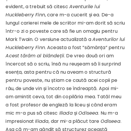
evident, a trebuit să citesc
Aventurile lui
Huckleberry Finn
, care m-a cucerit și ea. De-a
lungul carierei mele de scriitor mi-am dorit să scriu
într-o zi o poveste care să fie un omagiu pentru
Mark Twain. O versiune actualizată a
Aventurilor lui
Huckleberry Finn
. Aceasta a fost ”sămânța” pentru
Acest tărâm al blândeții
. De vreo două ori am
încercat să o scriu, însă nu reușeam să îi surprind
esența, asta pentru că nu aveam o structură
pentru poveste, nu știam ce caută acei copii pe
râu, de unde vin și încotro se îndreaptă. Apoi mi-
am amintit ceva, tot din copilăria mea. Tatăl meu
a fost profesor de engleză la liceu și când eram
mic m-a pus să citesc
Iliada
și
Odiseea
. Nu m-a
impresionat
Iliada
, dar mi-a plăcut tare
Odiseea
.
Așa că m-am gândit să structurez această