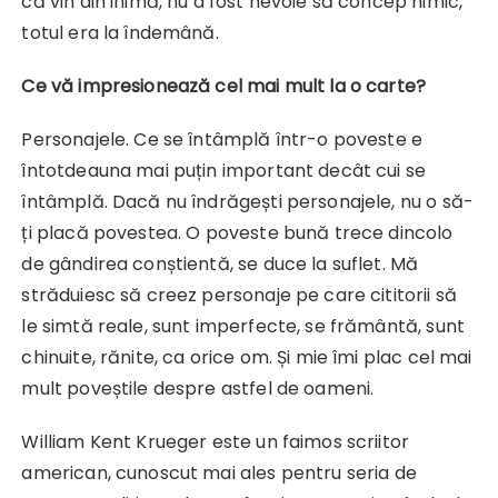
că vin din inimă, nu a fost nevoie să concep nimic,
totul era la îndemână.
Ce vă impresionează cel mai mult la o carte?
Personajele. Ce se întâmplă într-o poveste e
întotdeauna mai puțin important decât cui se
întâmplă. Dacă nu îndrăgești personajele, nu o să-
ți placă povestea. O poveste bună trece dincolo
de gândirea conștientă, se duce la suflet. Mă
străduiesc să creez personaje pe care cititorii să
le simtă reale, sunt imperfecte, se frământă, sunt
chinuite, rănite, ca orice om. Și mie îmi plac cel mai
mult poveștile despre astfel de oameni.
William Kent Krueger este un faimos scriitor
american, cunoscut mai ales pentru seria de