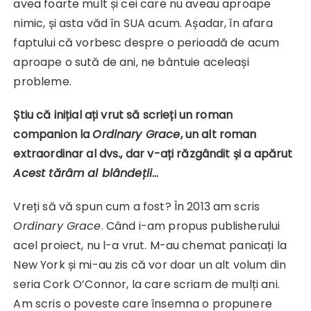
avea foarte mult și cei care nu aveau aproape
nimic, și asta văd în SUA acum. Așadar, în afara
faptului că vorbesc despre o perioadă de acum
aproape o sută de ani, ne bântuie aceleași
probleme.
Știu că inițial ați vrut să scrieți un roman
companion la
Ordinary Grace
, un alt roman
extraordinar al dvs., dar v-ați răzgândit și a apărut
Acest tărâm al blândeții
…
Vreți să vă spun cum a fost? În 2013 am scris
Ordinary Grace
. Când i-am propus publisherului
acel proiect, nu l-a vrut. M-au chemat panicați la
New York și mi-au zis că vor doar un alt volum din
seria Cork O’Connor, la care scriam de mulți ani.
Am scris o poveste care însemna o propunere