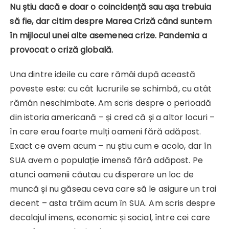
Nu știu dacă e doar o coincidență sau așa trebuia
să fie, dar citim despre Marea Criză când suntem
în mijlocul unei alte asemenea crize. Pandemia a
provocat o criză globală.
Una dintre ideile cu care rămâi după această
poveste este: cu cât lucrurile se schimbă, cu atât
rămân neschimbate. Am scris despre o perioadă
din istoria americană – și cred că și a altor locuri –
în care erau foarte mulți oameni fără adăpost.
Exact ce avem acum – nu știu cum e acolo, dar în
SUA avem o populație imensă fără adăpost. Pe
atunci oamenii căutau cu disperare un loc de
muncă și nu găseau ceva care să le asigure un trai
decent – asta trăim acum în SUA. Am scris despre
decalajul imens, economic și social, între cei care