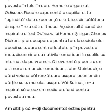
poveste în felul în care Homer a organizat
Odiseea
. Fiecare experiență a copiilor este
”oglindită” de o experiență a lui Ulise, din călătoria
dinspre Troia către Ithaca. Așadar, altă sursă de
inspirație a fost
Odiseea
lui Homer. Și sigur, Charles
Dickens și preocuparea pentru tarele sociale ale
epocii sale, care sunt reflectate și în povestea
mea, discriminarea nativilor americani în școlile cu
internat de pe vremuri. O reverență și pentru un
alt mare romancier american, John Steinbeck, a
cărui viziune pătrunzătoare asupra locurilor din
cărțile sale, mai ales asupra Văii Salinas, m-a
inspirat să creez un mediu profund pentru
povestea mea.
Am citit și că v-ați documentat extins pentru