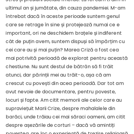
ultimul an și jumătate, din cauza pandemiei. M-am
întrebat dacă în aceste perioade suntem genul
care se retrage în sine și protejează numai ce e
important, ori ne deschidem brațele și indiferent
cât de puțin avem, suntem dispuși să împărțim cu
cei care au și mai puțin? Marea Criză a fost cea
mai potrivită perioadă de explorat pentru această
chestiune. Nu sunt destul de bătrân să fi trăit
atunci, dar părinții mei au trăit-o, așa că am
crescut cu povești din acea perioadă. Dar tot am
avut nevoie de documentare, pentru poveste,
locuri și fapte. Am citit memorii ale celor care au
supraviețuit Marii Crize, despre mahalalele din
barăci, unde trăiau cei mai săraci oameni, am citit
despre așezările de corturi – dacă vă amintiți
povestea, are loc o experiență de trezire religioasă