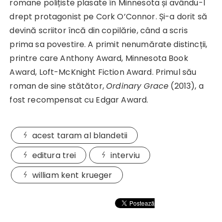
romane polițiste plasate în Minnesota și avându-l
drept protagonist pe Cork O’Connor. Și-a dorit să
devină scriitor încă din copilărie, când a scris
prima sa povestire. A primit nenumărate distincții,
printre care Anthony Award, Minnesota Book
Award, Loft-McKnight Fiction Award. Primul său
roman de sine stătător,
Ordinary Grace
(2013), a
fost recompensat cu Edgar Award.
acest taram al blandetii
editura trei
interviu
william kent krueger