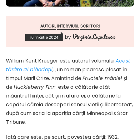
AUTORI
INTERVIURI
SCRIITORI
Virginia Lupulescu
by
16 martie 2024
William Kent Krueger este autorul volumului
Acest
tărâm al blândeții
, „un roman picaresc plasat în
timpul Marii Crize. Amintind de
Fructele mâniei
și
de
Huckleberry Finn
, este o călătorie atât
înăuntrul ființei, cât și în afara ei, o călătorie la
capătul căreia descoperi sensul vieții și libertatea”,
după cum scria la apariția cărții Minneapolis Star
Tribune.
Iată care este, pe scurt, povestea cărții: 1932,