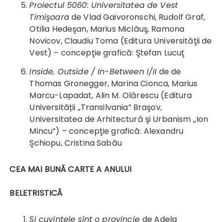
Proiectul 50
60
: Universitatea de Vest
Timişoara
de Vlad Gaivoronschi, Rudolf Graf,
Otilia Hedeşan, Marius Miclăuş, Ramona
Novicov, Claudiu Toma (Editura Universităţii de
Vest) – concepţie grafică: Ştefan Lucuţ
Inside, Outside
/ In-Between I/II
de de
Thomas Gronegger, Marina Cionca, Marius
Marcu-Lapadat, Alin M. Olărescu (Editura
Universității „Transilvania” Braşov,
Universitatea de Arhitectură şi Urbanism „Ion
Mincu”) – concepţie grafică: Alexandru
Şchiopu, Cristina Sabău
CEA MAI BUNĂ CARTE A ANULUI
BELETRISTICĂ
Și cuvintele sînt o provincie
de Adela