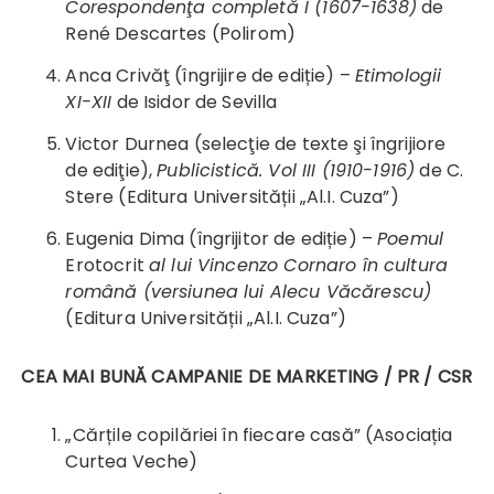
Corespondenţa completă I (1607-1638)
de
René Descartes (Polirom)
Anca Crivăţ (îngrijire de ediție) –
Etimologii
XI-XII
de Isidor de Sevilla
Victor Durnea (selecţie de texte şi îngrijiore
de ediţie),
Publicistică. Vol III (1910-1916)
de C.
Stere (Editura Universității „Al.I. Cuza”)
Eugenia Dima (îngrijitor de ediție) –
Poemul
Erotocrit
al lui Vincenzo Cornaro în cultura
română (versiunea lui Alecu Văcărescu)
(Editura Universității „Al.I. Cuza”)
CEA MAI BUNĂ CAMPANIE DE MARKETING / PR / CSR
„Cărțile copilăriei în fiecare casă” (Asociația
Curtea Veche)