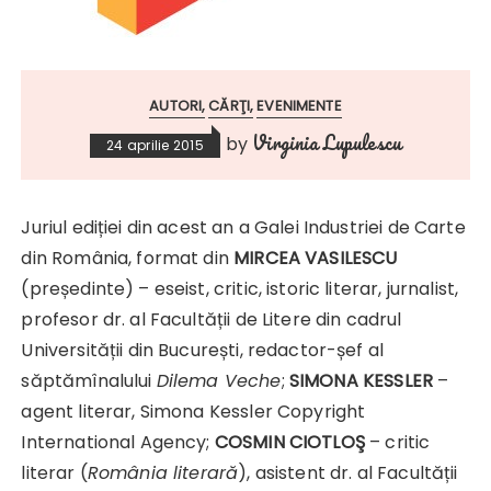
AUTORI
CĂRŢI
EVENIMENTE
Virginia Lupulescu
by
24 aprilie 2015
Juriul ediției din acest an a Galei Industriei de Carte
din România, format din
MIRCEA VASILESCU
(președinte) – eseist, critic, istoric literar, jurnalist,
profesor dr. al Facultății de Litere din cadrul
Universității din București, redactor-șef al
săptămînalului
Dilema Veche
;
SIMONA KESSLER
–
agent literar, Simona Kessler Copyright
International Agency;
COSMIN CIOTLOŞ
– critic
literar (
România literară
), asistent dr. al Facultății