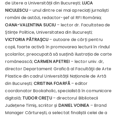
de Litere a Universității din București;
LUCA
NICULESCU
– unul dintre cei mai apreciați jurnaliști
români de astăzi, redactor-șef al RFI România;
OANA-VALENTINA SUCIU
– lector dr. Facultatea de
Științe Politice, Universitatea din București;
VICTORIA PĂTRAȘCU
– autoare de cărți pentru
copii, foarte activă în promovarea lecturii în rîndul
școlarilor, preocupată să susțină ilustrația de carte
românească;
CARMEN APETREI
– lector univ. dr,
director Departament Grafică al Facultăţii de Arte
Plastice din cadrul Universității Naționale de Artă
din București;
CRISTINA FOARFĂ
– editor
coordonator Bookaholic, specialistă în comunicare
digitală;
TUDOR CREȚU
– directorul Bibliotecii
Județene Timiș, scriitor și
DANIEL VOINEA
– Brand
Manager Cărturești, a selectat finaliștii celei de a