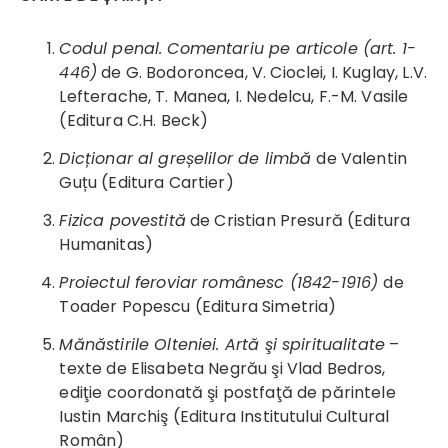
Codul penal. Comentariu pe articole (art. 1-
446)
de G. Bodoroncea, V. Cioclei, I. Kuglay, L.V.
Lefterache, T. Manea, I. Nedelcu, F.-M. Vasile
(Editura C.H. Beck)
Dicționar al greșelilor de limbă
de Valentin
Guțu (Editura Cartier)
Fizica povestită
de Cristian Presură (Editura
Humanitas)
Proiectul feroviar românesc (1842-1916)
de
Toader Popescu (Editura Simetria)
Mănăstirile Olteniei. Artă şi spiritualitate
–
texte de Elisabeta Negrău şi Vlad Bedros,
ediţie coordonată şi postfaţă de părintele
Iustin Marchiş (Editura Institutului Cultural
Român)