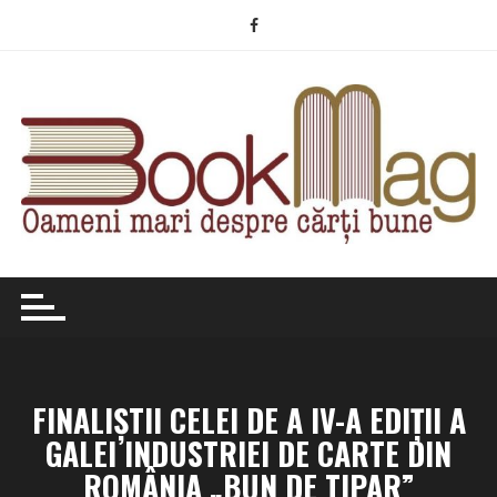
Skip
to
content
FINALIȘTII CELEI DE A IV-A EDIȚII A
GALEI INDUSTRIEI DE CARTE DIN
ROMÂNIA „BUN DE TIPAR”