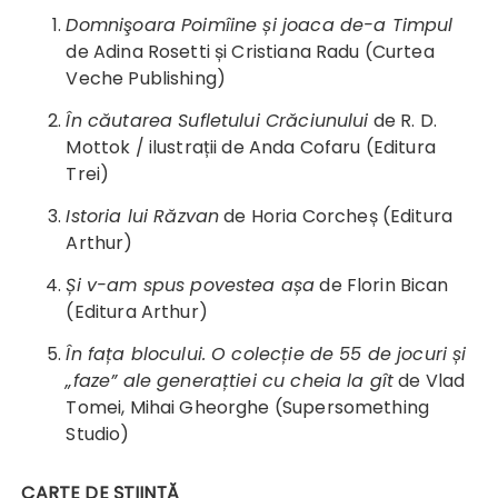
Domnişoara Poimîine și joaca de-a Timpul
de Adina Rosetti și Cristiana Radu (Curtea
Veche Publishing)
În căutarea Sufletului Crăciunului
de R. D.
Mottok / ilustrații de Anda Cofaru (Editura
Trei)
Istoria lui Răzvan
de Horia Corcheș (Editura
Arthur)
Și v-am spus povestea așa
de Florin Bican
(Editura Arthur)
În fața blocului. O colecție de 55 de jocuri și
„faze” ale generațtiei cu cheia la gît
de Vlad
Tomei, Mihai Gheorghe (Supersomething
Studio)
CARTE DE ȘTIINȚĂ