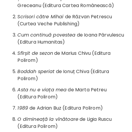
Greceanu (Editura Cartea Românească)
Scrisori către Mihai
de Răzvan Petrescu
(Curtea Veche Publishing)
Cum continuă povestea
de Ioana Pârvulescu
(Editura Humanitas)
Sfîrșit de sezon
de Marius Chivu (Editura
Polirom)
Boddah speriat
de Ionuț Chiva (Editura
Polirom)
Asta nu e viața mea
de Marta Petreu
(Editura Polirom)
1989
de Adrian Buz (Editura Polirom)
O dimineață la vînătoare
de Ligia Ruscu
(Editura Polirom)