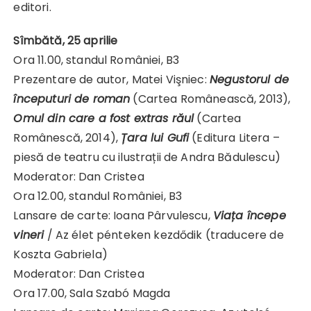
editori.
Sîmbătă, 25 aprilie
Ora 11.00, standul României, B3
Prezentare de autor, Matei Vişniec:
Negustorul de
începuturi de roman
(Cartea Românească, 2013),
Omul din care a fost extras răul
(Cartea
Românescă, 2014),
Țara lui Gufi
(Editura Litera –
piesă de teatru cu ilustrații de Andra Bădulescu)
Moderator: Dan Cristea
Ora 12.00, standul României, B3
Lansare de carte: Ioana Pârvulescu,
Viața începe
vineri
/ Az élet pénteken kezdődik (traducere de
Koszta Gabriela)
Moderator: Dan Cristea
Ora 17.00, Sala Szabó Magda