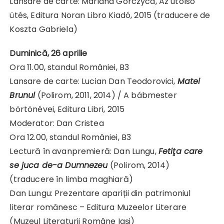
Lansare de carte: Mariana Gorczyca, Az utolsó
ütés, Editura Noran Libro Kiadó, 2015 (traducere de
Koszta Gabriela)
Duminică, 26 aprilie
Ora 11.00, standul României, B3
Lansare de carte: Lucian Dan Teodorovici,
Matei
Brunul
(Polirom, 2011, 2014) / A bábmester
börtönévei, Editura Libri, 2015
Moderator: Dan Cristea
Ora 12.00, standul României, B3
Lectură în avanpremieră: Dan Lungu,
Fetiţa care
se juca de-a Dumnezeu
(Polirom, 2014)
(traducere în limba maghiară)
Dan Lungu: Prezentare apariții din patrimoniul
literar românesc – Editura Muzeelor Literare
(Muzeul Literaturii Române Iași)