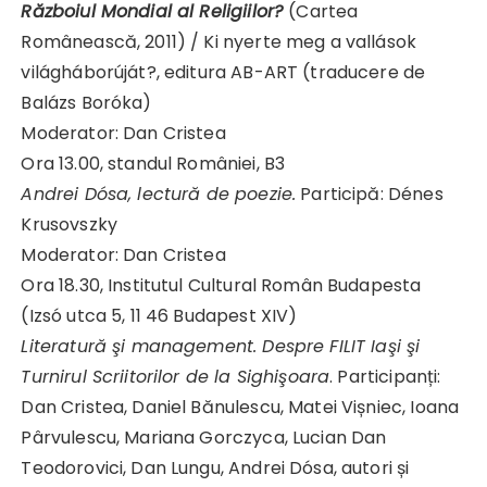
Războiul Mondial al Religiilor?
(Cartea
Românească, 2011) / Ki nyerte meg a vallások
világháborúját?, editura AB-ART (traducere de
Balázs Boróka)
Moderator: Dan Cristea
Ora 13.00, standul României, B3
Andrei Dósa, lectură de poezie.
Participă: Dénes
Krusovszky
Moderator: Dan Cristea
Ora 18.30, Institutul Cultural Român Budapesta
(Izsó utca 5, 11 46 Budapest XIV)
Literatură şi management. Despre FILIT Iaşi şi
Turnirul Scriitorilor de la Sighişoara
. Participanți:
Dan Cristea, Daniel Bănulescu, Matei Vișniec, Ioana
Pârvulescu, Mariana Gorczyca, Lucian Dan
Teodorovici, Dan Lungu, Andrei Dósa, autori și