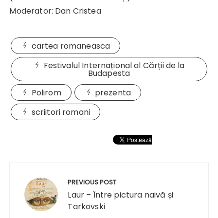
Moderator: Dan Cristea
cartea romaneasca
Festivalul Internațional al Cărții de la
Budapesta
Polirom
prezenta
scriitori romani
Navigare
în
PREVIOUS POST
articole
Laur – Între pictura naivă și
Tarkovski