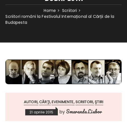
Home
Scriitori
Scriitori români la Festivalul Internațional al Cărții de la
Budapesta
AUTORI
CĂRŢI
EVENIMENTE
SCRIITORI
ŞTIRI
Smaranda Liubov
by
21 aprilie 2015