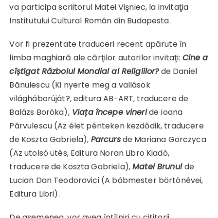
va participa scriitorul Matei Vişniec, la invitaţia
Institutului Cultural Român din Budapesta.
Vor fi prezentate traduceri recent apărute în
limba maghiară ale cărţilor autorilor invitaţi:
Cine a
cîștigat Războiul Mondial al Religiilor?
de Daniel
Bănulescu (Ki nyerte meg a vallások
világháborúját?, editura AB-ART, traducere de
Balázs Boróka),
Viața începe vineri
de Ioana
Pârvulescu (Az élet pénteken kezdődik, traducere
de Koszta Gabriela),
Parcurs
de Mariana Gorczyca
(Az utolsó ütés, Editura Noran Libro Kiadó,
traducere de Koszta Gabriela),
Matei Brunul
de
Lucian Dan Teodorovici (A bábmester börtönévei,
Editura Libri).
De asemenea, vor avea întîlniri cu cititorii