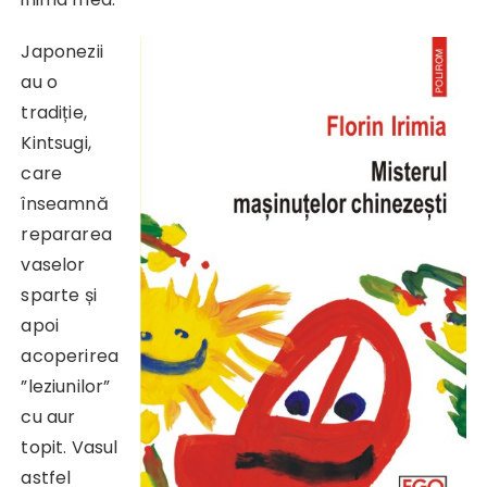
Japonezii
au o
tradiție,
Kintsugi,
care
înseamnă
repararea
vaselor
sparte și
apoi
acoperirea
”leziunilor”
cu aur
topit. Vasul
astfel