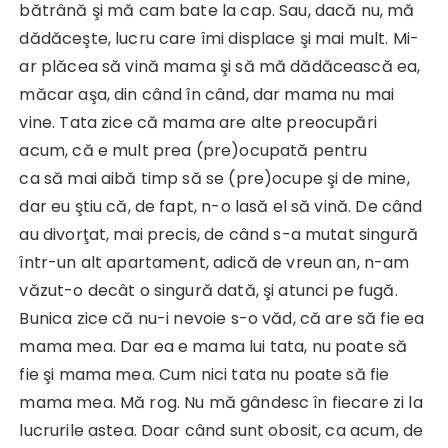
bătrână şi mă cam bate la cap. Sau, dacă nu, mă
dădăceşte, lucru care îmi displace şi mai mult. Mi-
ar plăcea să vină mama şi să mă dădăcească ea,
măcar aşa, din când în când, dar mama nu mai
vine. Tata zice că mama are alte preocupări
acum, că e mult prea (pre)ocupată pentru
ca să mai aibă timp să se (pre)ocupe şi de mine,
dar eu ştiu că, de fapt, n-o lasă el să vină. De când
au divorţat, mai precis, de când s-a mutat singură
într-un alt apartament, adică de vreun an, n-am
văzut-o decât o singură dată, şi atunci pe fugă.
Bunica zice că nu-i nevoie s-o văd, că are să fie ea
mama mea. Dar ea e mama lui tata, nu poate să
fie şi mama mea. Cum nici tata nu poate să fie
mama mea. Mă rog. Nu mă gândesc în fiecare zi la
lucrurile astea. Doar când sunt obosit, ca acum, de