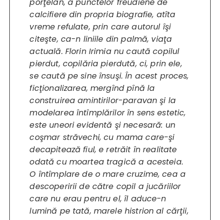
porţelan, a punctelor freudiene de
calcifiere din propria biografie, atîta
vreme refulate, prin care autorul îşi
citeşte, ca-n liniile din palmă, viaţa
actuală. Florin Irimia nu caută copilul
pierdut, copilăria pierdută, ci, prin ele,
se caută pe sine însuşi. În acest proces,
ficţionalizarea, mergînd pînă la
construirea amintirilor-paravan şi la
modelarea întîmplărilor în sens estetic,
este uneori evidentă şi necesară: un
coşmar străvechi, cu mama care-şi
decapitează fiul, e retrăit în realitate
odată cu moartea tragică a acesteia.
O întîmplare de o mare cruzime, cea a
descoperirii de către copil a jucăriilor
care nu erau pentru el, îl aduce-n
lumină pe tată, marele histrion al cărţii,