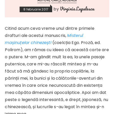
AUTORI
CĂRŢI
RECENZII
Virginia Lupulescu
by
8 februarie 2017
Citind acum ceva vreme unul dintre primele
drafturi ale acestui manuscris,
Misterul
mașinuțelor chinezești
(coelcția Ego. Proză, ed.
Polirom), am rămas cu ideea că această carte are
o putere. M-am gândit mult la ea, la unele pasaje
puternice, care mi-au răscolit mintea și m-au
făcut să mă gândesc la propria copilărie, la
părinții mei, la bunici și la călătoriile-aventuri din
vremea în care orice necunoscută din existența
mea căpăta dimensiuni apocaliptice. Apoi am dat
peste o legendă interesantă, e drept, japoneză, nu
chinezească, și lucrurile s-au legat în mintea și-n
inima mea.