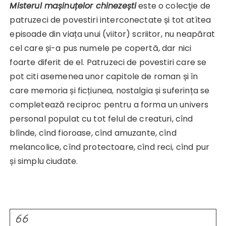
Misterul mașinuțelor chinezești
este o colecţie de
patruzeci de povestiri interconectate și tot atîtea
episoade din viața unui (viitor) scriitor, nu neapărat
cel care și-a pus numele pe copertă, dar nici
foarte diferit de el. Patruzeci de povestiri care se
pot citi asemenea unor capitole de roman și în
care memoria și ficțiunea, nostalgia și suferința se
completează reciproc pentru a forma un univers
personal populat cu tot felul de creaturi, cînd
blînde, cînd fioroase, cînd amuzante, cînd
melancolice, cînd protectoare, cînd reci, cînd pur
și simplu ciudate.