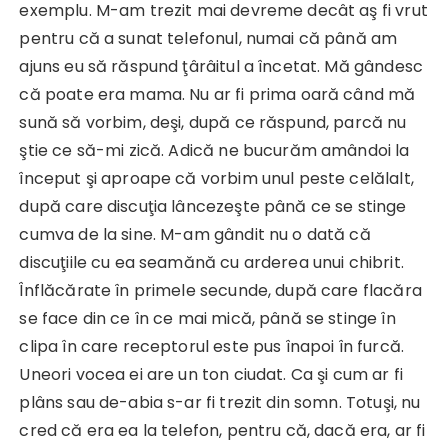
exemplu. M-am trezit mai devreme decât aş fi vrut
pentru că a sunat telefonul, numai că până am
ajuns eu să răspund ţârâitul a încetat. Mă gândesc
că poate era mama. Nu ar fi prima oară când mă
sună să vorbim, deşi, după ce răspund, parcă nu
ştie ce să-mi zică. Adică ne bucurăm amândoi la
început şi aproape că vorbim unul peste celălalt,
după care discuţia lâncezeşte până ce se stinge
cumva de la sine. M-am gândit nu o dată că
discuţiile cu ea seamănă cu arderea unui chibrit.
Înflăcărate în primele secunde, după care flacăra
se face din ce în ce mai mică, până se stinge în
clipa în care receptorul este pus înapoi în furcă.
Uneori vocea ei are un ton ciudat. Ca şi cum ar fi
plâns sau de-abia s-ar fi trezit din somn. Totuşi, nu
cred că era ea la telefon, pentru că, dacă era, ar fi