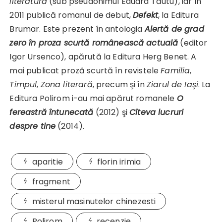
literatură
(sub pseudonimul Eduard Tăutu), iar în
2011 publică romanul de debut,
Defekt
, la Editura
Brumar. Este prezent în antologia
Alertă de grad
zero în proza scurtă românească actuală
(editor
Igor Ursenco), apărută la Editura Herg Benet. A
mai publicat proză scurtă în revistele
Familia
,
Timpul
,
Zona literară
, precum şi în
Ziarul de Iaşi
. La
Editura Polirom i-au mai apărut romanele
O
fereastră întunecată
(2012) şi
Cîteva lucruri
despre tine
(2014).
aparitie
florin irimia
fragment
misterul masinutelor chinezesti
Polirom
recenzie