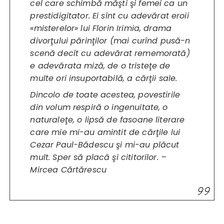
cel care schimbă măşti şi femei ca un
prestidigitator. Ei sînt cu adevărat eroii
«misterelor» lui Florin Irimia, drama
divorţului părinţilor (mai curînd pusă-n
scenă decît cu adevărat rememorată)
e adevărata miză, de o tristeţe de
multe ori insuportabilă, a cărţii sale.
Dincolo de toate acestea, povestirile
din volum respiră o ingenuitate, o
naturaleţe, o lipsă de fasoane literare
care mie mi-au amintit de cărţile lui
Cezar Paul-Bădescu şi mi-au plăcut
mult. Sper să placă şi cititorilor. –
Mircea Cărtărescu