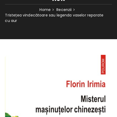
Home
Recenzii
Tristețea vindecătoare sau legenda vaselor reparate
cu aur