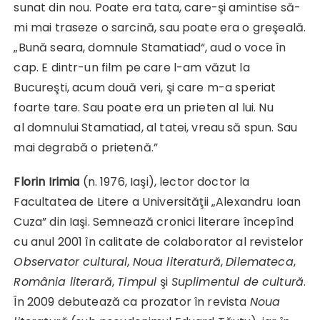
sunat din nou. Poate era tata, care-şi amintise să-
mi mai traseze o sarcină, sau poate era o greşeală.
„Bună seara, domnule Stamatiad“, aud o voce în
cap. E dintr-un film pe care l-am văzut la
Bucureşti, acum două veri, şi care m-a speriat
foarte tare. Sau poate era un prieten al lui. Nu
al domnului Stamatiad, al tatei, vreau să spun. Sau
mai degrabă o prietenă.”
Florin Irimia
(n. 1976, Iaşi), lector doctor la
Facultatea de Litere a Universităţii „Alexandru Ioan
Cuza” din Iaşi. Semnează cronici literare începînd
cu anul 2001 în calitate de colaborator al revistelor
Observator cultural
,
Noua literatură
,
Dilemateca
,
România literară
,
Timpul
şi
Suplimentul de cultură
.
În 2009 debutează ca prozator în revista
Noua