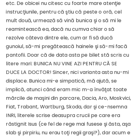
etc. De obicei nu citesc cu foarte mare atenţie
instrucţiunile, pentru că ştiu că peste o oră, cel
mult două, urmează să vină bunica şi o să mi le
reamintească ea, dacă nu cumva chiar o să
rezolve câteva dintre ele, cum ar fi să ducă
gunoiul, să-mi pregătească hainele şi să-mi facă
pantofii. Doar că de data asta pe bilet stă scris cu
litere mari: BUNICA NU VINE AZI PENTRU CĂ SE
DUCE LA DOCTOR! Sincer, nici varianta asta nu-mi
displace. Bunica mi-e simpatică, mă ajută, se
implică, atunci când eram mic m-a învăţat toate
mărcile de maşini din parcare, Dacia, Aro, Moskvici,
Fiat, Trabant, Wartburg, Skoda, dar şi ce-nsemna
INRI, literele scrise deasupra crucii pe care era
răstignit Isus (ce fel de rege mai fusese şi ăsta, aşa
slab şi pirpiriu, nu erau toţi regii graşi?), dar acum e