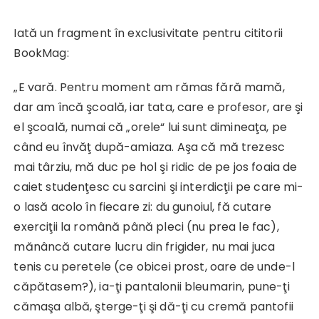
Iată un fragment în exclusivitate pentru cititorii
BookMag:
„E vară. Pentru moment am rămas fără mamă,
dar am încă şcoală, iar tata, care e profesor, are şi
el şcoală, numai că „orele“ lui sunt dimineaţa, pe
când eu învăţ după-amiaza. Aşa că mă trezesc
mai târziu, mă duc pe hol şi ridic de pe jos foaia de
caiet studenţesc cu sarcini şi interdicţii pe care mi-
o lasă acolo în fiecare zi: du gunoiul, fă cutare
exerciţii la română până pleci (nu prea le fac),
mănâncă cutare lucru din frigider, nu mai juca
tenis cu peretele (ce obicei prost, oare de unde-l
căpătasem?), ia-ţi pantalonii bleumarin, pune-ţi
cămaşa albă, şterge-ţi şi dă-ţi cu cremă pantofii