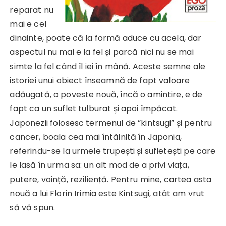
reparat nu
mai e cel
dinainte, poate că la formă aduce cu acela, dar
aspectul nu mai e la fel și parcă nici nu se mai
simte la fel când îl iei în mână. Aceste semne ale
istoriei unui obiect înseamnă de fapt valoare
adăugată, o poveste nouă, încă o amintire, e de
fapt ca un suflet tulburat și apoi împăcat.
Japonezii folosesc termenul de ”kintsugi” și pentru
cancer, boala cea mai întâlnită în Japonia,
referindu-se la urmele trupești și sufletești pe care
le lasă în urma sa: un alt mod de a privi viața,
putere, voință, reziliență. Pentru mine, cartea asta
nouă a lui Florin Irimia este Kintsugi, atât am vrut
să vă spun.