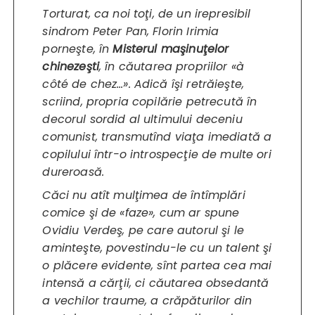
Torturat, ca noi toţi, de un irepresibil
sindrom Peter Pan, Florin Irimia
porneşte, în
Misterul maşinuţelor
chinezeşti
, în căutarea propriilor «à
côté de chez…». Adică îşi retrăieşte,
scriind, propria copilărie petrecută în
decorul sordid al ultimului deceniu
comunist, transmutînd viaţa imediată a
copilului într-o introspecţie de multe ori
dureroasă.
Căci nu atît mulţimea de întîmplări
comice şi de «faze», cum ar spune
Ovidiu Verdeş, pe care autorul şi le
aminteşte, povestindu-le cu un talent şi
o plăcere evidente, sînt partea cea mai
intensă a cărţii, ci căutarea obsedantă
a vechilor traume, a crăpăturilor din