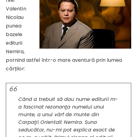
1991
Valentin
Nicolau
punea
bazele
editurii
Nemira,
pornind astfel într-o mare aventură prin lumea
cărților:
Când a trebuit să dau nume editurii m-
a fascinat rezonanţa numelui unui
munte, a unui vârf de munte din
Carpaţii Orientali: Nemira. Suna
seducător, nu-mi pot explica exact de