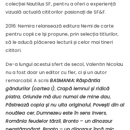
colecției Nautilus SF, pentru a oferi o experiență
vizuală actuală cititorilor pasionați de SF&F.
2016: Nemira relansează editura Nemi de carte
pentru copii ce își propune, prin selecția titlurilor,
să le aducă plăcerea lecturii și celor mai tineri
cititori.
De-a lungul acestui sfert de secol, Valentin Nicolau
nu a fost doar un editor cu fler, ci și un autor
remarcabil. A scris
BASMANIA:
Răspântia
gândurilor (cartea I)
,
Crapă lemnul și ridică
piatra
,
Oriunde mă duc numai de mine dau
,
Păstrează copia și nu uita originalul
,
Povești din al
nouălea cer
,
Dumnezeu este în sens invers
,
România feudelor târzii
,
Bronto – un dinozaur
neastâmpărat
,
Bronto – un dinozaur încă mic
,