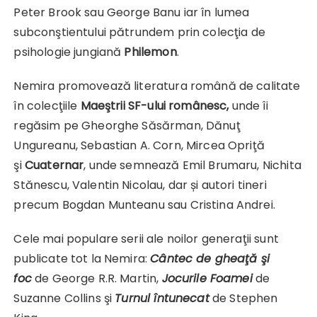
Peter Brook sau George Banu iar în lumea
subconştientului pătrundem prin colecţia de
psihologie jungiană
Philemon
.
Nemira promovează literatura română de calitate
în colecţiile
Maeştrii SF-ului românesc,
unde îi
regăsim pe Gheorghe Săsărman, Dănuţ
Ungureanu, Sebastian A. Corn, Mircea Opriţă
şi
Cuaternar
, unde semnează Emil Brumaru, Nichita
Stănescu, Valentin Nicolau, dar și autori tineri
precum Bogdan Munteanu sau Cristina Andrei.
Cele mai populare serii ale noilor generaţii sunt
publicate tot la Nemira:
Cântec de gheaţă şi
foc
de George R.R. Martin,
Jocurile Foamei
de
Suzanne Collins şi
Turnul întunecat
de Stephen