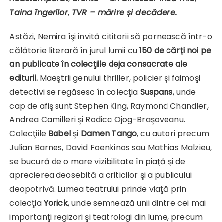
Taina îngerilor
,
TVR – mărire și decădere.
Astăzi, Nemira îşi invită cititorii să pornească într-o
călătorie literară în jurul lumii cu
150 de cărți noi pe
an publicate în colecţiile deja consacrate ale
editurii.
Maeştrii genului thriller, policier şi faimoşi
detectivi se regăsesc în colecţia
Suspans
, unde
cap de afiş sunt Stephen King, Raymond Chandler,
Andrea Camilleri şi Rodica Ojog-Braşoveanu.
Colecţiile
Babel
şi
Damen Tango
, cu autori precum
Julian Barnes, David Foenkinos sau Mathias Malzieu,
se bucură de o mare vizibilitate în piaţă şi de
aprecierea deosebită a criticilor şi a publicului
deopotrivă. Lumea teatrului prinde viaţă prin
colecţia
Yorick
, unde semnează unii dintre cei mai
importanţi regizori şi teatrologi din lume, precum