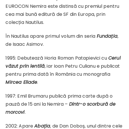
EUROCON Nemira este distinsă cu premiul pentru
cea mai bună editură de SF din Europa, prin
colecția Nautilus.
În Nautilus apare primul volum din seria
Fundația
,
de Isaac Asimov.
1995: Debutează Horia Roman Patapievici cu
Cerul
văzut prin lentilă
, iar Ioan Petru Culianu e publicat
pentru prima dată în România cu monografia
Mircea Eliade
.
1997: Emil Brumaru publică prima carte după o
pauză de 15 ani la Nemira –
Dintr-o scorbură de
morcovi
.
2002: Apare
Abația
, de Dan Doboș, unul dintre cele