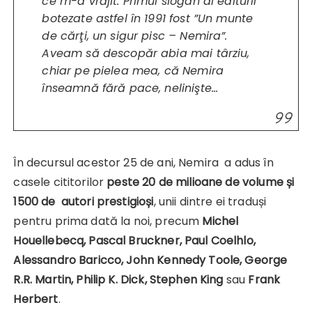
ce m-a vrăjit. Primul slogan al editurii
botezate astfel în 1991 fost ”Un munte
de cărţi, un sigur pisc – Nemira”.
Aveam să descopăr abia mai târziu,
chiar pe pielea mea, că Nemira
înseamnă fără pace, nelinişte…
În decursul acestor 25 de ani, Nemira a adus în
casele cititorilor
peste 20 de milioane de volume și
1500 de autori prestigioși
, unii dintre ei traduși
pentru prima dată la noi, precum
Michel
Houellebecq, Pascal Bruckner, Paul Coelhlo,
Alessandro Baricco, John Kennedy Toole, George
R.R. Martin, Philip K. Dick,
Stephen King
sau
Frank
Herbert
.