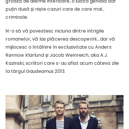
groază de dileme interioare, o iubită genială dar
puțin dusă și niște cazuri care de care mai…
criminale.
N-o să vă povestesc niciuna dintre intrigile
romanelor, vă las plăcerea descoperirii….dar vă
mijlocesc o întâlnire în exclusivitate cu Anders
Rønnow Klarlund și Jacob Weinreich, aka A.J.
Kazinski, scriitori care s-au aflat acum câteva zile
la târgul Gaudeamus 2013.