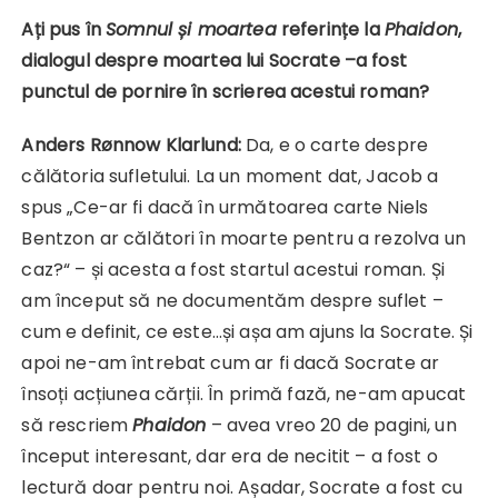
Ați pus în
Somnul și moartea
referințe la
Phaidon
,
dialogul despre moartea lui Socrate –a fost
punctul de pornire în scrierea acestui roman?
Anders Rønnow Klarlund:
Da, e o carte despre
călătoria sufletului. La un moment dat, Jacob a
spus „Ce-ar fi dacă în următoarea carte Niels
Bentzon ar călători în moarte pentru a rezolva un
caz?“ – și acesta a fost startul acestui roman. Și
am început să ne documentăm despre suflet –
cum e definit, ce este…și așa am ajuns la Socrate. Și
apoi ne-am întrebat cum ar fi dacă Socrate ar
însoți acțiunea cărții. În primă fază, ne-am apucat
să rescriem
Phaidon
– avea vreo 20 de pagini, un
început interesant, dar era de necitit – a fost o
lectură doar pentru noi. Așadar, Socrate a fost cu