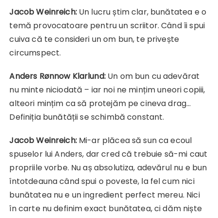
Jacob Weinreich:
Un lucru știm clar, bunătatea e o
temă provocatoare pentru un scriitor. Când îi spui
cuiva că te consideri un om bun, te privește
circumspect.
Anders Rønnow Klarlund:
Un om bun cu adevărat
nu minte niciodată – iar noi ne mințim uneori copiii,
alteori mințim ca să protejăm pe cineva drag…
Definiția bunătății se schimbă constant.
Jacob Weinreich:
Mi-ar plăcea să sun ca ecoul
spuselor lui Anders, dar cred că trebuie să-mi caut
propriile vorbe. Nu aș absolutiza, adevărul nu e bun
întotdeauna când spui o poveste, la fel cum nici
bunătatea nu e un ingredient perfect mereu. Nici
în carte nu definim exact bunătatea, ci dăm niște