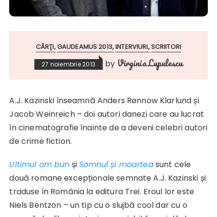
CĂRŢI
GAUDEAMUS 2013
INTERVIURI
SCRIITORI
Virginia Lupulescu
by
27 noiembrie 2013
A.J. Kazinski înseamnă Anders Rønnow Klarlund și
Jacob Weinreich – doi autori danezi care au lucrat
în cinematografie înainte de a deveni celebri autori
de crime fiction.
Ultimul om bun
și
Somnul și moartea
sunt cele
două romane excepționale semnate A.J. Kazinski și
traduse în România la editura Trei. Eroul lor este
Niels Bentzon – un tip cu o slujbă cool dar cu o