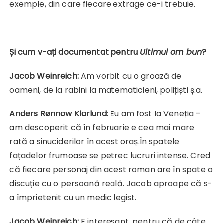
exemple, din care fiecare extrage ce-i trebuie.
Și cum v-ați documentat pentru
Ultimul om bun
?
Jacob Weinreich:
Am vorbit cu o groază de
oameni, de la rabini la matematicieni, polițiști ș.a.
Anders Rønnow Klarlund:
Eu am fost la Veneția –
am descoperit că în februarie e cea mai mare
rată a sinuciderilor în acest oraș.În spatele
fațadelor frumoase se petrec lucruri intense. Cred
că fiecare personaj din acest roman are în spate o
discuție cu o persoană reală. Jacob aproape că s-
a împrietenit cu un medic legist.
Jacob Weinreich:
E interesant, pentru că de câte