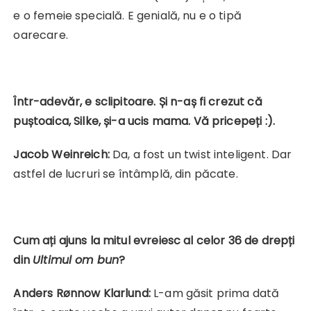
e o femeie specială. E genială, nu e o tipă
oarecare.
Într-adevăr, e sclipitoare. Și n-aș fi crezut că
puștoaica, Silke, și-a ucis mama. Vă pricepeți :).
Jacob Weinreich:
Da, a fost un twist inteligent. Dar
astfel de lucruri se întâmplă, din păcate.
Cum ați ajuns la mitul evreiesc al celor 36 de drepți
din
Ultimul om bun
?
Anders Rønnow Klarlund:
L-am găsit prima dată