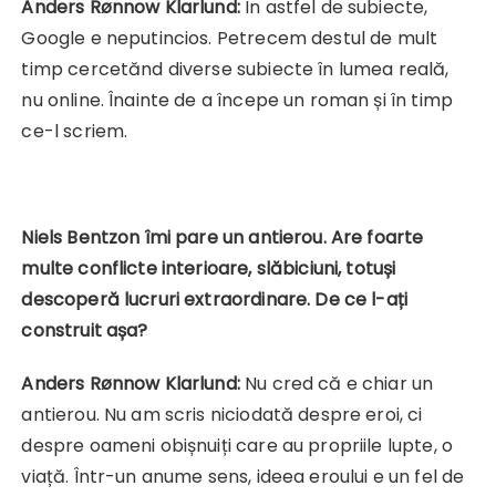
Anders Rønnow Klarlund:
În astfel de subiecte,
Google e neputincios. Petrecem destul de mult
timp cercetănd diverse subiecte în lumea reală,
nu online. Înainte de a începe un roman și în timp
ce-l scriem.
Niels Bentzon îmi pare un antierou. Are foarte
multe conflicte interioare, slăbiciuni, totuși
descoperă lucruri extraordinare. De ce l-ați
construit așa?
Anders Rønnow Klarlund:
Nu cred că e chiar un
antierou. Nu am scris niciodată despre eroi, ci
despre oameni obișnuiți care au propriile lupte, o
viață. Într-un anume sens, ideea eroului e un fel de