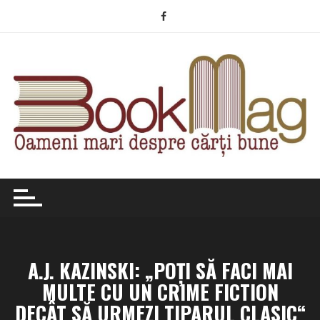
Skip
to
content
A.J. KAZINSKI: „POȚI SĂ FACI MAI
MULTE CU UN CRIME FICTION
DECÂT SĂ URMEZI TIPARUL CLASIC“