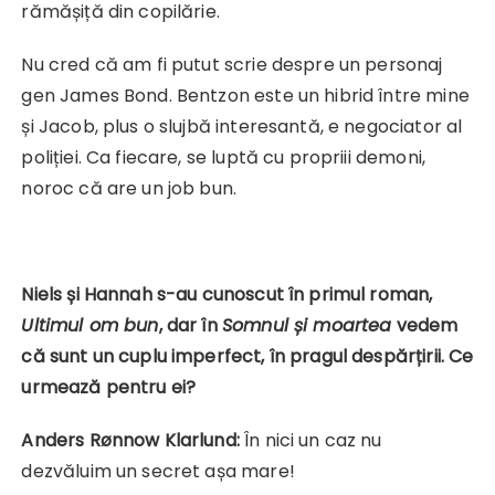
rămășiță din copilărie.
Nu cred că am fi putut scrie despre un personaj
gen James Bond. Bentzon este un hibrid între mine
și Jacob, plus o slujbă interesantă, e negociator al
poliției. Ca fiecare, se luptă cu propriii demoni,
noroc că are un job bun.
Niels și Hannah s-au cunoscut în primul roman,
Ultimul om bun
, dar în
Somnul și moartea
vedem
că sunt un cuplu imperfect, în pragul despărțirii. Ce
urmează pentru ei?
Anders Rønnow Klarlund:
În nici un caz nu
dezvăluim un secret așa mare!