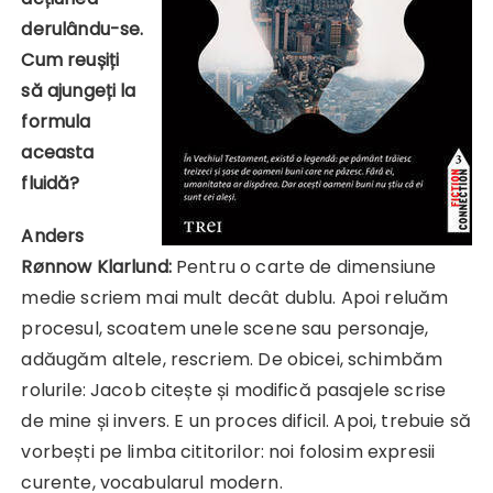
derulându-se.
Cum reușiți
să ajungeți la
formula
aceasta
fluidă?
Anders
Rønnow Klarlund:
Pentru o carte de dimensiune
medie scriem mai mult decât dublu. Apoi reluăm
procesul, scoatem unele scene sau personaje,
adăugăm altele, rescriem. De obicei, schimbăm
rolurile: Jacob citește și modifică pasajele scrise
de mine și invers. E un proces dificil. Apoi, trebuie să
vorbești pe limba cititorilor: noi folosim expresii
curente, vocabularul modern.