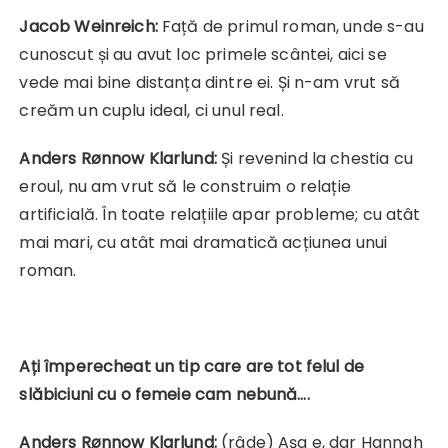
Jacob Weinreich:
Față de primul roman, unde s-au
cunoscut și au avut loc primele scântei, aici se
vede mai bine distanța dintre ei. Și n-am vrut să
creăm un cuplu ideal, ci unul real.
Anders Rønnow Klarlund:
Și revenind la chestia cu
eroul, nu am vrut să le construim o relație
artificială. În toate relațiile apar probleme; cu atât
mai mari, cu atât mai dramatică acțiunea unui
roman.
Ați împerecheat un tip care are tot felul de
slăbiciuni cu o femeie cam nebună….
Anders Rønnow Klarlund:
(râde) Așa e, dar Hannah