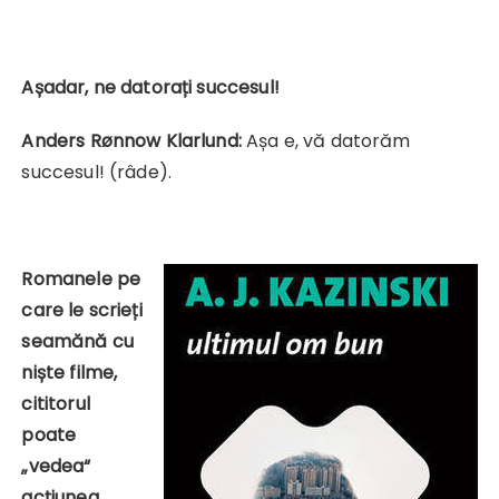
Așadar, ne datorați succesul!
Anders Rønnow Klarlund:
Așa e, vă datorăm
succesul! (râde).
Romanele pe
care le scrieți
seamănă cu
niște filme,
cititorul
poate
„vedea“
acțiunea