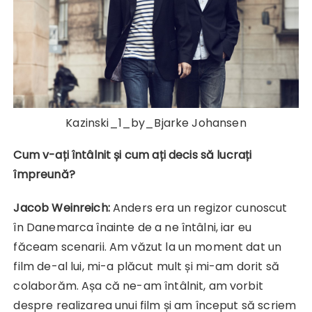
Kazinski_1_by_Bjarke Johansen
Cum v-a
ți întâlnit și cum ați decis să lucrați
împreună
?
Jacob Weinreich:
Anders era un regizor cunoscut
în Danemarca înainte de a ne întâlni, iar eu
făceam scenarii. Am văzut la un moment dat un
film de-al lui, mi-a plăcut mult și mi-am dorit să
colaborăm. Așa că ne-am întâlnit, am vorbit
despre realizarea unui film și am început să scriem