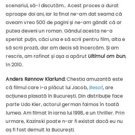
scenariul, să-l discutăm… Acest proces a durat
aproape doi ani, iar la final ne-am dat seama că
aveam vreo 500 de pagini și ne-am gândit că ar
putea deveni un roman. Gândul acesta ne-a
speriat puțin, căci una e să scrii pentru film, alta e
să scrii proză, dar am decis să încercăm. Și am
rescris, am rafinat și așa a apărut
Ultimul om bun
,
în 2010.
Anders Rønnow Klarlund:
Chestia amuzantă este
că filmul care i-a plăcut lui Jacob,
Besat
, are
acțiunea plasată în București. Din distribuție face
parte Udo Kier, actorul german faimos în toată
lumea. Am filmat în iarna lui 1998, e un thriller. Prin
urmare, Kazinski poate n-ar fi existat dacă eu nu
aș fi fost demult la București.