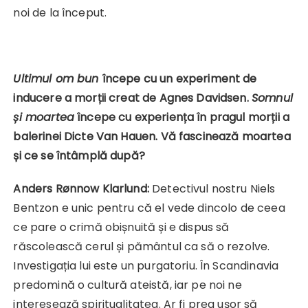
noi de la început.
Ultimul om bun
începe cu un experiment de
inducere a morții creat de Agnes Davidsen.
Somnul
și moartea
începe cu experiența în pragul morții a
balerinei Dicte Van Hauen. Vă fascinează moartea
și ce se întâmplă după?
Anders Rønnow Klarlund:
Detectivul nostru Niels
Bentzon e unic pentru că el vede dincolo de ceea
ce pare o crimă obișnuită și e dispus să
răscolească cerul și pământul ca să o rezolve.
Investigația lui este un purgatoriu. În Scandinavia
predomină o cultură ateistă, iar pe noi ne
interesează spiritualitatea. Ar fi prea ușor să