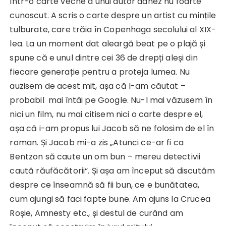
într-o carte veche a unui autor danez nu foarte
cunoscut. A scris o carte despre un artist cu mințile
tulburate, care trăia în Copenhaga secolului al XIX-
lea. La un moment dat aleargă beat pe o plajă și
spune că e unul dintre cei 36 de drepți aleși din
fiecare generație pentru a proteja lumea. Nu
auzisem de acest mit, așa că l-am căutat –
probabil mai întâi pe Google. Nu-l mai văzusem în
nici un film, nu mai citisem nici o carte despre el,
așa că i-am propus lui Jacob să ne folosim de el în
roman. Și Jacob mi-a zis „Atunci ce-ar fi ca
Bentzon să caute un om bun – mereu detectivii
caută răufăcătorii“. Și așa am început să discutăm
despre ce înseamnă să fii bun, ce e bunătatea,
cum ajungi să faci fapte bune. Am ajuns la Crucea
Roșie, Amnesty etc., și destul de curând am