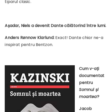
tiparul clasic.
Așadar, Niels a devenit Dante călătorind între lumi.
Anders Rønnow Klarlund:
Exact! Dante chiar ne-a
inspirat pentru Bentzon.
Cum v-ați
documentat
pentru
Somnul și
moartea
?
Jacob