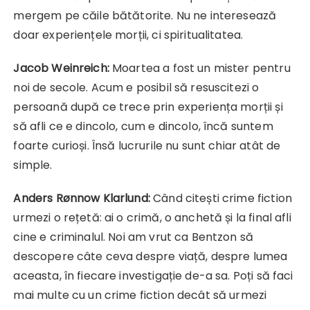
mergem pe căile bătătorite. Nu ne interesează
doar experiențele morții, ci spiritualitatea.
Jacob Weinreich:
Moartea a fost un mister pentru
noi de secole. Acum e posibil să resuscitezi o
persoană după ce trece prin experiența morții și
să afli ce e dincolo, cum e dincolo, încă suntem
foarte curioși. Însă lucrurile nu sunt chiar atât de
simple.
Anders Rønnow Klarlund:
Când citești crime fiction
urmezi o rețetă: ai o crimă, o anchetă și la final afli
cine e criminalul. Noi am vrut ca Bentzon să
descopere câte ceva despre viață, despre lumea
aceasta, în fiecare investigație de-a sa. Poți să faci
mai multe cu un crime fiction decât să urmezi