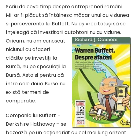
Scriu de ceva timp despre antreprenori români.
Mi-ar fi plăcut să întâlnesc măcar unul cu viziunea
și perseverența lui Buffett. Nu aș vrea totuși să se
înțeleagă că investitorii autohtoni nu
au viziune.
Oricum, nu am cunoscut
niciunul cu afaceri
clădite pe investiții la
Bursă, nu pe speculații la
Bursă. Asta și pentru că
între cele două Burse nu
există termeni de
comparație.
Compania lui Buffett –
Berkshire Hathaway – se
bazează pe un acționariat cu cel mai lung orizont