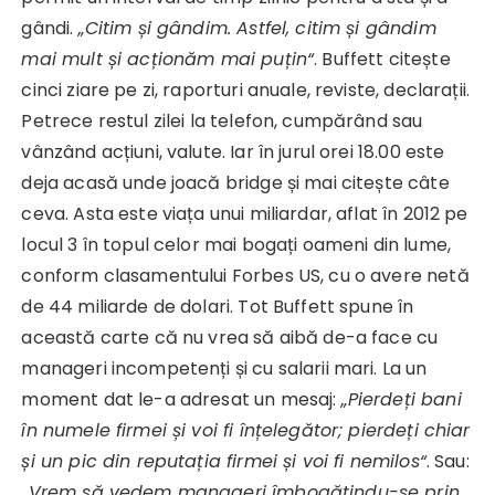
gândi.
„Citim și gândim. Astfel, citim și gândim
mai mult și acționăm mai puțin“
. Buffett citește
cinci ziare pe zi, raporturi anuale, reviste, declarații.
Petrece restul zilei la telefon, cumpărând sau
vânzând acțiuni, valute. Iar în jurul orei 18.00 este
deja acasă unde joacă bridge și mai citește câte
ceva. Asta este viața unui miliardar, aflat în 2012 pe
locul 3 în topul celor mai bogați oameni din lume,
conform clasamentului Forbes US, cu o avere netă
de 44 miliarde de dolari. Tot Buffett spune în
această carte că nu vrea să aibă de-a face cu
manageri incompetenți și cu salarii mari. La un
moment dat le-a adresat un mesaj:
„Pierdeți bani
în numele firmei și voi fi înțelegător; pierdeți chiar
și un pic din reputația firmei și voi fi nemilos“
. Sau:
„Vrem să vedem manageri îmbogățindu-se prin