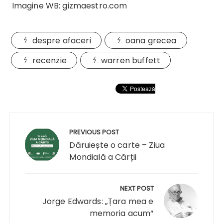
Imagine WB: gizmaestro.com
despre afaceri
oana grecea
recenzie
warren buffett
Navigare
în
PREVIOUS POST
articole
Dăruiește o carte – Ziua
Mondială a Cărții
NEXT POST
Jorge Edwards: „Țara mea e
memoria acum“