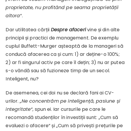
proprietate, nu profitând pe seama proprietății
altora“
.
Dar utilitatea cărții
Despre afaceri
vine și din alte
principii și practici de management. De exemplu
cuplul Buffett-Murger așteaptă de la manageri să
conducă afacerea ca și cum: 1) ar deține-o 100%;
2) ar fi singurul activ pe care îl dețin; 3) nu ar putea
s-o vândă sau să fuzioneze timp de un secol.
Inteligent, nu?
De asemenea, cei doi nu se declară fani ai CV-
urilor.
„Ne concentrăm pe inteligență, pasiune și
integritate“
, spun ei. Iar cursurile pe care le
recomandă studenților în investiții sunt: „Cum să
evaluezi o afacere“ și „Cum să privești prețurile pe