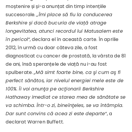
moștenire și și-a anunțat din timp intențiile
succesorale.
„Îmi place să fiu la conducerea
Berkshire și dacă bucuria de viață atrage
longevitatea, atunci recordul lui Matusalem este
în pericol“
, declara el în această carte. În aprilie
2012, în urmă cu doar câteva zile, a fost
diagnosticat cu cancer de prostată, la vârsta de 81
de ani, însă speranțele de viață nu i-au fost
spulberate.
„Mă simt foarte bine, ca şi cum aş fi
perfect sănătos, iar nivelul energiei mele este de
100%. Îi voi anunţa pe acţionarii Berkshire
Hathaway imediat ce starea mea de sănătate se
va schimba. Într-o zi, bineînţeles, se va întâmpla.
Dar sunt convins că acea zi este departe“
, a
declarat Warren Buffett.