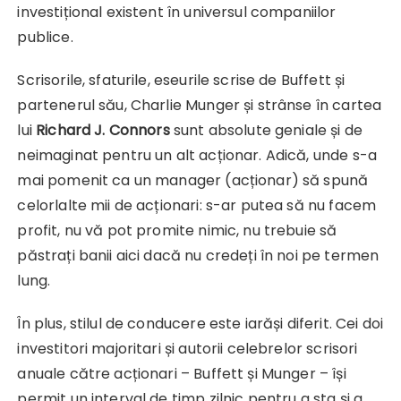
investițional existent în universul companiilor
publice.
Scrisorile, sfaturile, eseurile scrise de Buffett și
partenerul său, Charlie Munger și strânse în cartea
lui
Richard J. Connors
sunt absolute geniale și de
neimaginat pentru un alt acționar. Adică, unde s-a
mai pomenit ca un manager (acționar) să spună
celorlalte mii de acționari: s-ar putea să nu facem
profit, nu vă pot promite nimic, nu trebuie să
păstrați banii aici dacă nu credeți în noi pe termen
lung.
În plus, stilul de conducere este iarăși diferit. Cei doi
investitori majoritari și autorii celebrelor scrisori
anuale către acționari – Buffett și Munger – își
permit un interval de timp zilnic pentru a sta și a