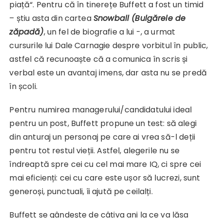
piață“. Pentru că în tinerețe Buffett a fost un timid
– știu asta din cartea
Snowball (Bulgărele de
zăpadă)
, un fel de biografie a lui -, a urmat
cursurile lui Dale Carnagie despre vorbitul în public,
astfel că recunoaște că a comunica în scris și
verbal este un avantaj imens, dar asta nu se predă
în școli.
Pentru numirea managerului/candidatului ideal
pentru un post, Buffett propune un test: să alegi
din anturaj un personaj pe care ai vrea să-l deții
pentru tot restul vieții. Astfel, alegerile nu se
îndreaptă spre cei cu cel mai mare IQ, ci spre cei
mai eficienți: cei cu care este ușor să lucrezi, sunt
generoși, punctuali, îi ajută pe ceilalți.
Buffett se gândește de câțiva ani la ce va lăsa