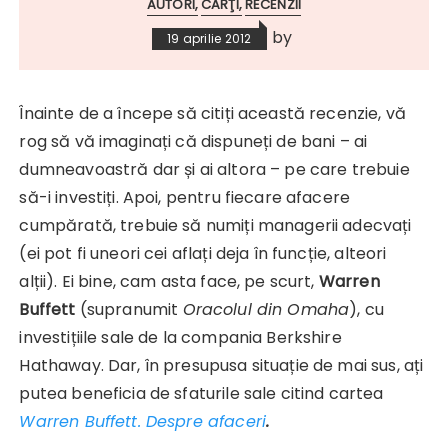
AUTORI
CĂRŢI
RECENZII
by
19 aprilie 2012
Înainte de a începe să citiți această recenzie, vă
rog să vă imaginați că dispuneți de bani – ai
dumneavoastră dar și ai altora – pe care trebuie
să-i investiți. Apoi, pentru fiecare afacere
cumpărată, trebuie să numiți managerii adecvați
(ei pot fi uneori cei aflați deja în funcție, alteori
alții). Ei bine, cam asta face, pe scurt,
Warren
Buffett
(supranumit
Oracolul din Omaha
), cu
investițiile sale de la compania Berkshire
Hathaway. Dar, în presupusa situație de mai sus, ați
putea beneficia de sfaturile sale citind cartea
Warren Buffett. Despre afaceri
.