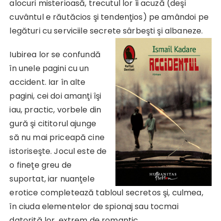
alocuri misterioasă, trecutul lor îi acuză (deşi
cuvântul e răutăcios şi tendenţios) pe amândoi pe
legături cu serviciile secrete sârbeşti şi albaneze.
Iubirea lor se confundă
în unele pagini cu un
accident. Iar în alte
pagini, cei doi amanţi îşi
iau, practic, vorbele din
gură şi cititorul ajunge
să nu mai priceapă cine
istoriseşte. Jocul este de
o fineţe greu de
suportat, iar nuanţele
erotice completează tabloul secretos şi, culmea,
în ciuda elementelor de spionaj sau tocmai
datorită lor, extrem de romantic.