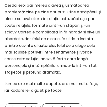
Cei doi eroi par mereu a avea şi următoarea
problemă: cine pe cine a supus? Cine e stăpânul şi
cine e sclavul etern în relaţia asta, căci aşa par
toate relaţiile, formate dintr-un stăpân şi-un
sclav? Cartea e complicată în fir narativ şi niveluri
abordate, dar felul de a scrie, felul de a înainta
printre cuvinte al autorului, felul de a alege cele
mai iscusite potriviri între sentimente şi vorbe
scrise este soluţia adezivă forte care leagă
personajele şi întâmplările, unindu-le într-un tot
sfâşietor şi profund dramatic.
Lumea are mai multe capete, are mai multe feţe,
iar Kadare le-a găsit pe toate.