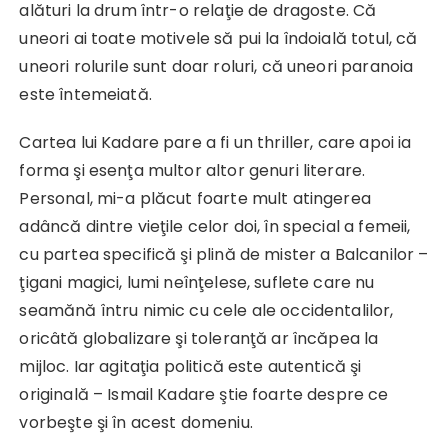
alături la drum într-o relaţie de dragoste. Că
uneori ai toate motivele să pui la îndoială totul, că
uneori rolurile sunt doar roluri, că uneori paranoia
este întemeiată.
Cartea lui Kadare pare a fi un thriller, care apoi ia
forma şi esenţa multor altor genuri literare.
Personal, mi-a plăcut foarte mult atingerea
adâncă dintre vieţile celor doi, în special a femeii,
cu partea specifică şi plină de mister a Balcanilor –
ţigani magici, lumi neînţelese, suflete care nu
seamănă întru nimic cu cele ale occidentalilor,
oricâtă globalizare şi toleranţă ar încăpea la
mijloc. Iar agitaţia politică este autentică şi
originală – Ismail Kadare ştie foarte despre ce
vorbeşte şi în acest domeniu.