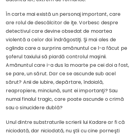
În carte mai există un personaj important, care
are rolul de descâlcitor de iţe. Vorbesc despre
detectivul care devine obsedat de moartea
violentă a celor doi îndrăgostiţi. Şi mai ales de
oglinda care a surprins amănuntul ce l-a făcut pe
şoferul taxiului să piardă controlul maşinii.
Amănuntul care i-a dus la moarte pe cei doi a fost,
se pare, un sărut. Dar ce se ascunde sub acel
sărut? Anii de iubire, depărtare, îndoială,
reapropiere, minciună, sunt ei importanţi? Sau
numai finalul tragic, care poate ascunde o crimă
sau o sinucidere dublă?
Unul dintre substraturile scrierii lui Kadare ar fi că
niciodată, dar niciodată, nu ştii cu cine porneşti