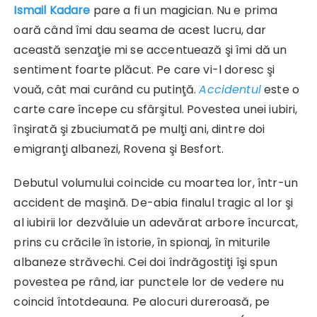
Ismail Kadare
pare a fi un magician. Nu e prima
oară când îmi dau seama de acest lucru, dar
această senzaţie mi se accentuează şi îmi dă un
sentiment foarte plăcut. Pe care vi-l doresc şi
vouă, cât mai curând cu putinţă.
Accidentul
este o
carte care începe cu sfârşitul. Povestea unei iubiri,
înşirată şi zbuciumată pe mulţi ani, dintre doi
emigranţi albanezi, Rovena şi Besfort.
Debutul volumului coincide cu moartea lor, într-un
accident de maşină. De-abia finalul tragic al lor şi
al iubirii lor dezvăluie un adevărat arbore încurcat,
prins cu crăcile în istorie, în spionaj, în miturile
albaneze străvechi. Cei doi îndrăgostiţi îşi spun
povestea pe rând, iar punctele lor de vedere nu
coincid întotdeauna. Pe alocuri dureroasă, pe