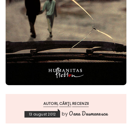
AUTORI
CĂRŢI
RECENZII
Oana Dusmanescu
by
13 august 2012