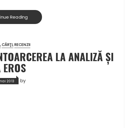
inue Reading
CĂRŢI
RECENZII
NTOARCEREA LA ANALIZĂ ŞI
A EROS
by
mai 2013