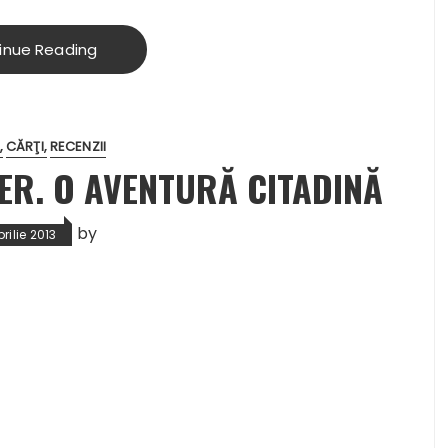
inue Reading
CĂRŢI
RECENZII
ER. O AVENTURĂ CITADINĂ
by
prilie 2013