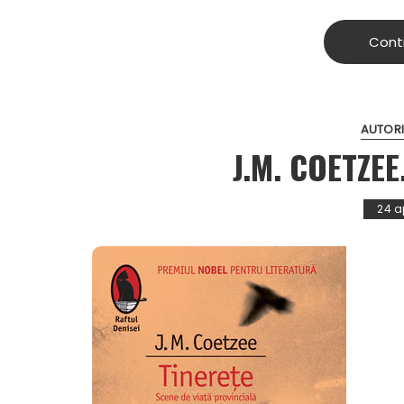
Cont
AUTORI
J.M. COETZE
24 ap