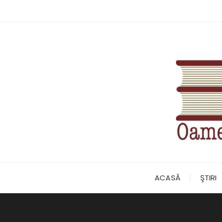
Skip
to
content
ACASĂ
ŞTIRI