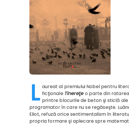
L
aureat al premiului Nobel pentru lite
ficţionale
Tinereţe
o parte din ratarea
printre blocurile de beton şi sticlă ale
programator în care nu se regăseşte. Luându
Eliot, refuză orice sentimentalism în lite
propria formare şi aplecare spre matemat