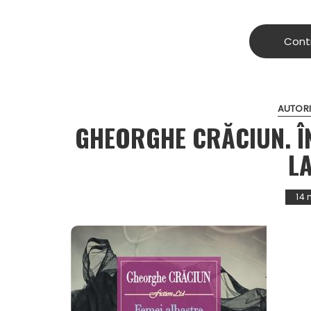
Cont
AUTORI
GHEORGHE CRĂCIUN. Î
L
14 