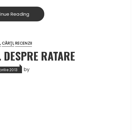
inue Reading
CĂRŢI
RECENZII
E. DESPRE RATARE
by
rilie 2013