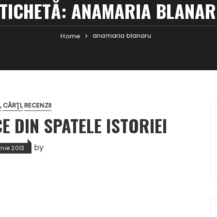
TICHETĂ:
ANAMARIA BLANAR
anamaria blanaru
Home
CĂRŢI
RECENZII
E DIN SPATELE ISTORIEI
by
unie 2013