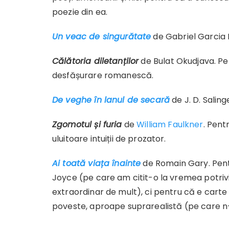
poezie din ea.
Un veac de singurătate
de Gabriel Garcia 
Călătoria diletanților
de Bulat Okudjava. Pe
desfășurare romanescă.
De veghe în lanul de secară
de J. D. Saling
Zgomotul și furia
de
William Faulkner
. Pent
uluitoare intuiții de prozator.
Ai toată viața înainte
de Romain Gary. Pent
Joyce (pe care am citit-o la vremea potriv
extraordinar de mult), ci pentru că e carte v
poveste, aproape suprarealistă (pe care n-