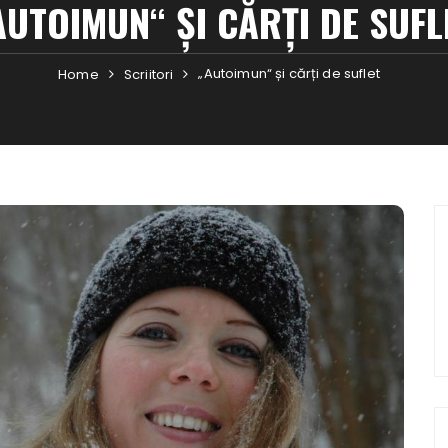
AUTOIMUN“ ȘI CĂRȚI DE SUFL
„Autoimun“ și cărți de suflet
Home
Scriitori