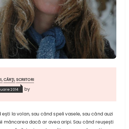
I
CĂRŢI
SCRIITORI
by
nuarie 2014
 ești la volan, sau când speli vasele, sau când auzi
i mâncarea dacă ar avea aripi. Sau când reușești