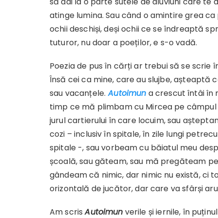
să dai la o parte sutele de aluviuni care te 
atinge lumina. Sau când o amintire grea ca
ochii deschiși, deși ochii ce se îndreaptă s
tuturor, nu doar a poeților, e s-o vadă.
Poezia de pus în cărți ar trebui să se scrie în 
Însă cei ca mine, care au slujbe, așteaptă c
sau vacanțele.
Autoimun
a crescut întâi în 
timp ce mă plimbam cu Mircea pe câmpul p
jurul cartierului în care locuim, sau așteptam
cozi – inclusiv în spitale, în zile lungi petrecu
spitale -, sau vorbeam cu băiatul meu desp
școală, sau găteam, sau mă pregăteam pent
gândeam că nimic, dar nimic nu există, ci tot
orizontală de jucător, dar care va sfârși a
Am scris
Autoimun
verile și iernile, în puț