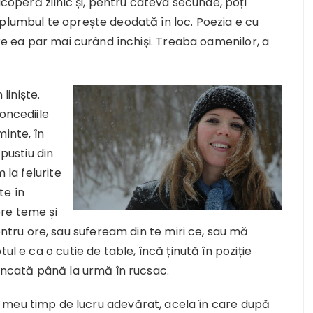
acoperă zilnic și, pentru câteva secunde, poți
 plumbul te oprește deodată în loc. Poezia e cu
pre ea par mai curând închiși. Treaba oamenilor, a
liniște.
oncediile
minte, în
ustiu din
 la felurite
te în
re teme și
ru ore, sau sufeream din te miri ce, sau mă
ul e ca o cutie de table, încă ținută în poziție
runcată până la urmă în rucsac.
inul meu timp de lucru adevărat, acela în care după