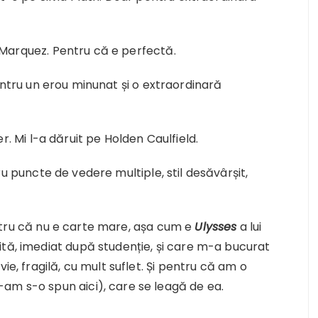
Marquez. Pentru că e perfectă.
ntru un erou minunat și o extraordinară
er. Mi l-a dăruit pe Holden Caulfield.
ru puncte de vedere multiple, stil desăvârșit,
ru că nu e carte mare, așa cum e
Ulysses
a lui
ită, imediat după studenție, și care m-a bucurat
ie, fragilă, cu mult suflet. Și pentru că am o
am s-o spun aici), care se leagă de ea.