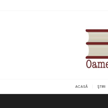
Skip
to
content
ACASĂ
ŞTIRI