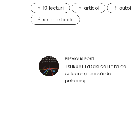
10 lecturi
articol
auto
serie articole
Navigare
PREVIOUS POST
în
Tsukuru Tazaki cel fără de
culoare și anii săi de
articole
pelerinaj