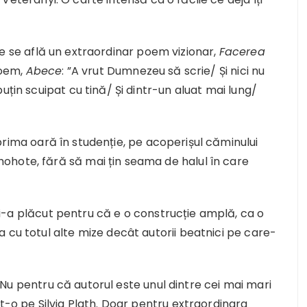
e se află un extraordinar poem vizionar,
Facerea
poem,
Abece
: ”A vrut Dumnezeu să scrie/ Și nici nu
uțin scuipat cu tină/ Și dintr-un aluat mai lung/
rima oară în studenție, pe acoperișul căminului
ohote, fără să mai țin seama de halul în care
-a plăcut pentru că e o construcție amplă, ca o
 cu totul alte mize decât autorii beatnici pe care-
 Nu pentru că autorul este unul dintre cei mai mari
t-o pe Silvia Plath. Doar pentru extraordinara