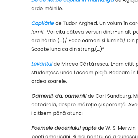
arde mâinile.
Copilărie
de Tudor Arghezi. Un volum în car
lumii
. Voi cita câteva versuri dintr-un alt 
era hârtie (…)/ Face oameni și lumină/ Din p
Scoate luna ca din strung.(…)”
Levantul
de Mircea Cărtărescu. L-am citit p
studențesc unde făceam plajă. Râdeam în h
ardea soarele.
Oamenii, da, oamenii!
de Carl Sandburg. Mi
catedrală, despre măreție și speranță. Avea
i citisem până atunci.
Poemele deceniului șapte
de W. S. Merwin.
poeți americani. Și nici pentru că a cunoscu