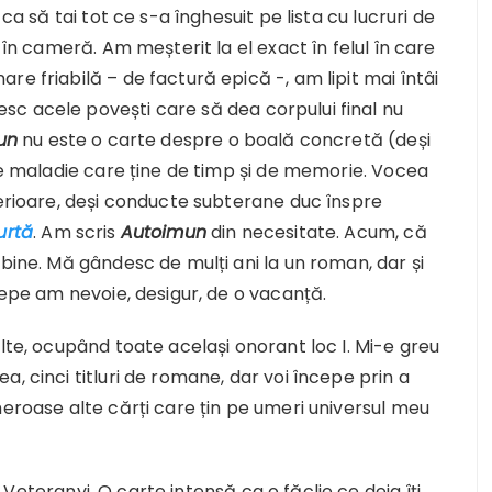
ca să tai tot ce s-a înghesuit pe lista cu lucruri de
 în cameră. Am meșterit la el exact în felul în care
e friabilă – de factură epică -, am lipit mai întâi
c acele povești care să dea corpului final nu
un
nu este o carte despre o boală concretă (deși
 de maladie care ține de timp și de memorie. Vocea
terioare, deși conducte subterane duc înspre
urtă
. Am scris
Autoimun
din necesitate. Acum, că
 bine. Mă gândesc de mulți ani la un roman, dar și
cepe am nevoie, desigur, de o vacanță.
lte, ocupând toate același onorant loc I. Mi-e greu
, cinci titluri de romane, dar voi începe prin a
meroase alte cărți care țin pe umeri universul meu
 Veteranyi. O carte intensă ca o făclie ce deja îți