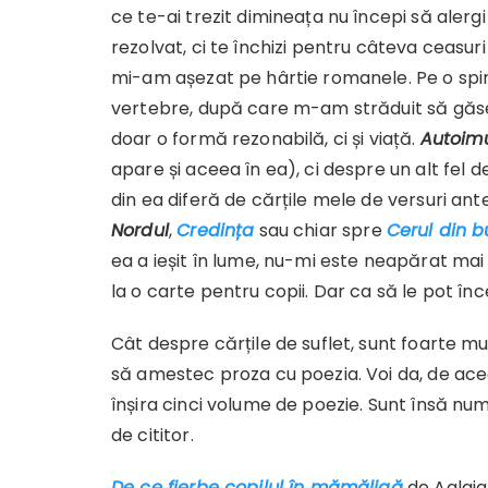
ce te-ai trezit dimineața nu începi să alergi 
rezolvat, ci te închizi pentru câteva ceasuri
mi-am așezat pe hârtie romanele. Pe o spinar
vertebre, după care m-am străduit să găses
doar o formă rezonabilă, ci și viață.
Autoim
apare și aceea în ea), ci despre un alt fel
din ea diferă de cărțile mele de versuri an
Nordul
,
Credința
sau chiar spre
Cerul din b
ea a ieșit în lume, nu-mi este neapărat mai
la o carte pentru copii. Dar ca să le pot în
Cât despre cărțile de suflet, sunt foarte mu
să amestec proza cu poezia. Voi da, de aceea
înșira cinci volume de poezie. Sunt însă nu
de cititor.
De ce fierbe copilul în mămăligă
de Aglaja