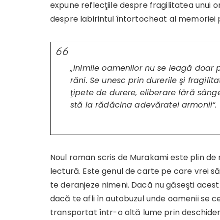
expune reflecţiile despre fragilitatea unui om
despre labirintul întortocheat al memoriei 
„Inimile oamenilor nu se leagă doar 
răni. Se unesc prin durerile şi fragilit
ţipete de durere, eliberare fără sâng
stă la rădăcina adevăratei armonii“.
Noul roman scris de Murakami este plin de
lectură. Este genul de carte pe care vrei s
te deranjeze nimeni. Dacă nu găseşti acest l
dacă te afli în autobuzul unde oamenii se ce
transportat într-o altă lume prin deschider