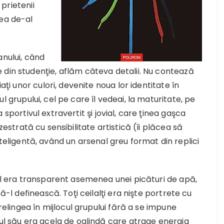
 prietenii
rea de-al
anului, când
 din studenţie, aflăm câteva detalii. Nu contează
aţi unor culori, devenite noua lor identitate în
l grupului, cel pe care îl vedeai, la maturitate, pe
a sportivul extravertit şi jovial, care ţinea gaşca
zestrată cu sensibilitate artistică (îi plăcea să
teligentă, având un arsenal greu format din replici
 El era transparent asemenea unei picături de apă,
ă-l definească. Toţi ceilalţi era nişte portrete cu
prelingea în mijlocul grupului fără a se impune
lul său era acela de oglindă care atrage energia