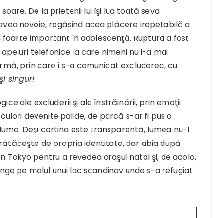
soare. De la prietenii lui îşi lua toată seva
avea nevoie, regăsind acea plăcere irepetabilă a
ă, foarte important în adolescenţă. Ruptura a fost
apeluri telefonice la care nimeni nu i-a mai
ermă, prin care i s-a comunicat excluderea, cu
i singur!
e ale excluderii şi ale înstrăinării, prin emoţii
culori devenite palide, de parcă s-ar fi pus o
i lume. Deşi cortina este transparentă, lumea nu-l
rătăceşte de propria identitate, dar abia după
n Tokyo pentru a revedea oraşul natal şi, de acolo,
junge pe malul unui lac scandinav unde s-a refugiat