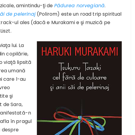
uzicale, amintindu-ţi de
Pădurea norvegiană
.
ăi de pelerinaj
(Polirom) este un road trip spiritual
track-ul ales (dacă e Murakami e şi muzică pe
Liszt.
aţa lui. La
in copilărie,
o viaţă lipsită
ierea umană
ni care l-au
 vreo
ite şi
t de Sara,
 manifestată-n
afla în pragul
i despre