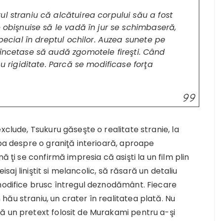
l straniu că alcătuirea corpului său a fost
e obişnuise să le vadă în jur se schimbaseră,
special în dreptul ochilor. Auzea sunete pe
 încetase să audă zgomotele fireşti. Când
cu rigiditate. Parcă se modificase forţa
xclude, Tsukuru găseşte o realitate stranie, la
rba despre o graniţă interioară, aproape
ă ţi se confirmă impresia că asişti la un film plin
eisaj liniştit si melancolic, să răsară un detaliu
 modifice brusc întregul deznodământ. Fiecare
ău straniu, un crater în realitatea plată. Nu
ă un pretext folosit de Murakami pentru a-şi