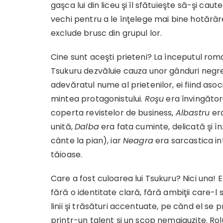
gaşca lui din liceu şi îl sfătuieşte să-şi caute
vechi pentru a le înţelege mai bine hotărâ
exclude brusc din grupul lor.
Cine sunt aceşti prieteni? La începutul rom
Tsukuru dezvăluie cauza unor gânduri negre
adevăratul nume al prietenilor, ei fiind asoci
mintea protagonistului.
Roşu
era învingătoru
coperta revistelor de business,
Albastru
er
unită,
Dalba
era fata cuminte, delicată şi în
cânte la pian), iar
Neagra
era sarcastica in
tăioase.
Care a fost culoarea lui Tsukuru? Nici una!
fără o identitate clară, fără ambiţii care-l s
linii şi trăsături accentuate, pe când el se 
printr-un talent şi un scop nemaiauzite. Ro