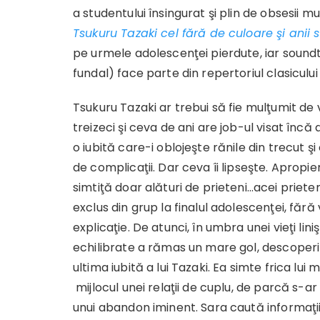
a studentului însingurat şi plin de obsesii m
Tsukuru Tazaki cel fără de culoare şi anii s
pe urmele adolescenţei pierdute, iar sound
fundal) face parte din repertoriul clasicului 
Tsukuru Tazaki ar trebui să fie mulţumit de vi
treizeci şi ceva de ani are job-ul visat încă d
o iubită care-i oblojeşte rănile din trecut şi 
de complicaţii. Dar ceva îi lipseşte. Aprop
simtiţă doar alături de prieteni…acei priete
exclus din grup la finalul adolescenţei, fără
explicaţie. De atunci, în umbra unei vieţi linişt
echilibrate a rămas un mare gol, descoperi
ultima iubită a lui Tazaki. Ea simte frica lui
mijlocul unei relaţii de cuplu, de parcă s-ar 
unui abandon iminent. Sara caută informaţi