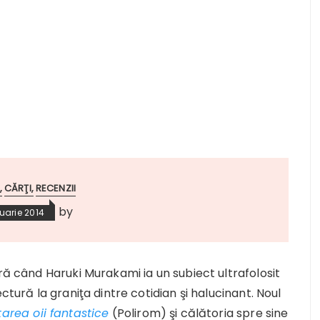
CĂRŢI
RECENZII
by
uarie 2014
ră când Haruki Murakami ia un subiect ultrafolosit
ctură la graniţa dintre cotidian şi halucinant. Noul
tarea oii fantastice
(Polirom) şi călătoria spre sine