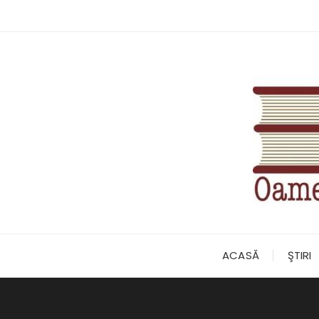
Skip
to
content
ACASĂ
ŞTIRI