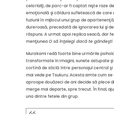
celorlalţi, de parc-ar fi captat nişte raze de 
emoţională şi căldura sufletească de care 
fuziunii în mijlocul unui grup de apartenenţ
dureroasă, precedată de ignorarea lui şi de 
răspuns. A urmat apoi replica seacă, dar f
menţiunea
O să înţelegi dacă te gândeşti ş
Murakami redă foarte bine urmările psihologic
transformate în imagini, sunete astupate şi 
cortină de sticlă între personajul central ş
mai vede pe Tsukuru. Acesta simte cum se 
aproape douăzeci de ani decide să plece di
merge mai departe, spre trecut. În final, a
una dintre fetele din grup.